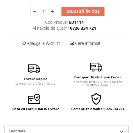
Vindecare
ADAUGĂ ÎN COȘ
Povestiri
Cod Produs:
ED1114
Relații de cuplu
Ai nevoie de ajutor?
0726 334 721
Erotism
Psihologie practică
Adaugă la Wishlist
Cere informații
Sexualitate
Lumea îngerilor
Seria Masaru Emoto
Transport Gratuit prin Curier
Inspiraţie divină
Livrare Rapidă
la comenzi peste 250 lei, doar prin
primești cărțile în 24-48 ore
SAMEDAY Curier
Îngeri
Vindecare spirituală
Viaţa de după moarte
Plata cu Cardul sau la Livrare
Comenzi telefonice: 0726 334 721
Cristale
Supă de pui pentru suflet
Descriere