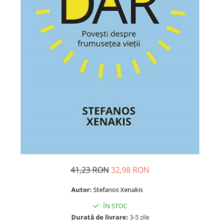
Dezvoltare personală
Astrologie
Știință
Seria Montauk
Mistere
Seria Chico Xavier
Seria Helena Blavatsky
Oracole
Sănătate
Umor
Ficțiune
Viata după moarte
41,23 RON
32,98 RON
Non-dualitate
Autor:
Stefanos Xenakis
Alimentație
ÎN STOC
Creștinism
Durată de livrare:
3-5 zile