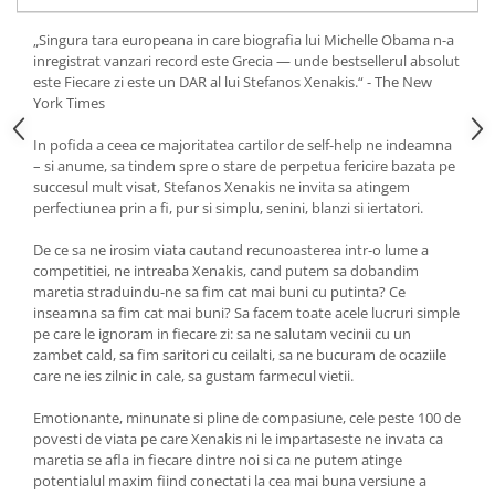
Yoga
Oracol
„Singura tara europeana in care biografia lui Michelle Obama n-a
inregistrat vanzari record este Grecia — unde bestsellerul absolut
Spiritualitate şi ştiinţă
este Fiecare zi este un DAR al lui Stefanos Xenakis.“ - The New
York Times
Fără categorie
Cunoaștere
In pofida a ceea ce majoritatea cartilor de self-help ne indeamna
– si anume, sa tindem spre o stare de perpetua fericire bazata pe
succesul mult visat, Stefanos Xenakis ne invita sa atingem
perfectiunea prin a fi, pur si simplu, senini, blanzi si iertatori.
De ce sa ne irosim viata cautand recunoasterea intr-o lume a
competitiei, ne intreaba Xenakis, cand putem sa dobandim
maretia straduindu-ne sa fim cat mai buni cu putinta? Ce
inseamna sa fim cat mai buni? Sa facem toate acele lucruri simple
pe care le ignoram in fiecare zi: sa ne salutam vecinii cu un
zambet cald, sa fim saritori cu ceilalti, sa ne bucuram de ocaziile
care ne ies zilnic in cale, sa gustam farmecul vietii.
Emotionante, minunate si pline de compasiune, cele peste 100 de
povesti de viata pe care Xenakis ni le impartaseste ne invata ca
maretia se afla in fiecare dintre noi si ca ne putem atinge
potentialul maxim fiind conectati la cea mai buna versiune a