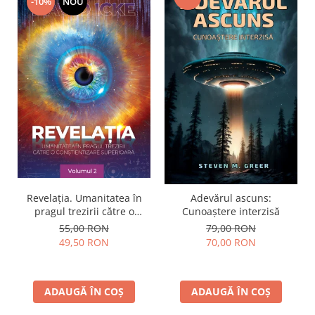
-10%
NOU
Revelația. Umanitatea în
Adevărul ascuns:
pragul trezirii către o
Cunoaștere interzisă
conştientizare superioară,
55,00 RON
79,00 RON
volumul 2
49,50 RON
70,00 RON
ADAUGĂ ÎN COȘ
ADAUGĂ ÎN COȘ