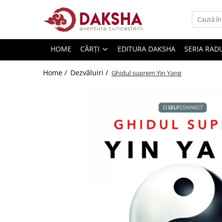
Cărți
HOME
CĂRȚI
EDITURA DAKSHA
SERIA RAD
Editura Daksha
Seria Radu Cinamar
Home /
Dezvăluiri /
Ghidul suprem Yin Yang
Seria Anton Parks
Seria David Icke
Seria Immanuel Velikovsky
Dezvăluiri
Spiritualitate
Extratereștrii
OZN
Transformare spirituală
Psihologie