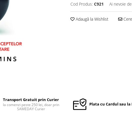
Cod Produs:
C921
Ai nevoie de
Adaugă la Wishlist
Cere 
Transport Gratuit prin Curier
Plata cu Cardul sau la
la comenzi peste 250 lei, doar prin
SAMEDAY Curier