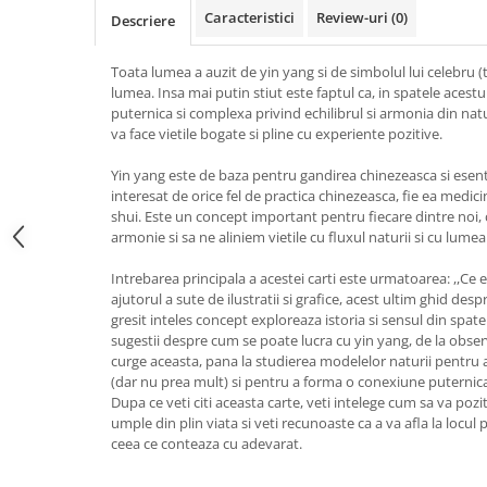
Caracteristici
Review-uri
(0)
Vindecare
Descriere
Povestiri
Toata lumea a auzit de yin yang si de simbolul lui celebru (tai
Relații de cuplu
lumea. Insa mai putin stiut este faptul ca, in spatele acestui
puternica si complexa privind echilibrul si armonia din natu
Erotism
va face vietile bogate si pline cu experiente pozitive.
Psihologie practică
Yin yang este de baza pentru gandirea chinezeasca si esenti
Sexualitate
interesat de orice fel de practica chinezeasca, fie ea medic
shui. Este un concept important pentru fiecare dintre noi,
Lumea îngerilor
armonie si sa ne aliniem vietile cu fluxul naturii si cu lume
Seria Masaru Emoto
Intrebarea principala a acestei carti este urmatoarea: ,,Ce 
Inspiraţie divină
ajutorul a sute de ilustratii si grafice, acest ultim ghid desp
gresit inteles concept exploreaza istoria si sensul din spa
Îngeri
sugestii despre cum se poate lucra cu yin yang, de la obser
Vindecare spirituală
curge aceasta, pana la studierea modelelor naturii pentru a
(dar nu prea mult) si pentru a forma o conexiune puternica
Viaţa de după moarte
Dupa ce veti citi aceasta carte, veti intelege cum sa va pozit
umple din plin viata si veti recunoaste ca a va afla la locul
Cristale
ceea ce conteaza cu adevarat.
Supă de pui pentru suflet