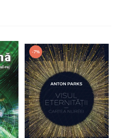
-7%
-4%