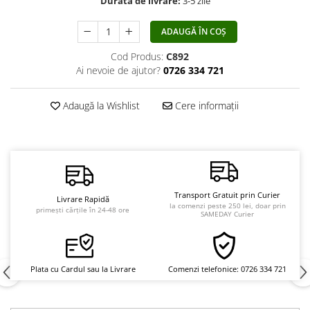
Durată de livrare:
3-5 zile
Vindecare
ADAUGĂ ÎN COȘ
Povestiri
Relații de cuplu
Cod Produs:
C892
Ai nevoie de ajutor?
0726 334 721
Erotism
Psihologie practică
Adaugă la Wishlist
Cere informații
Sexualitate
Lumea îngerilor
Seria Masaru Emoto
Inspiraţie divină
Transport Gratuit prin Curier
Livrare Rapidă
Îngeri
la comenzi peste 250 lei, doar prin
primești cărțile în 24-48 ore
SAMEDAY Curier
Vindecare spirituală
Viaţa de după moarte
Cristale
Plata cu Cardul sau la Livrare
Comenzi telefonice: 0726 334 721
Supă de pui pentru suflet