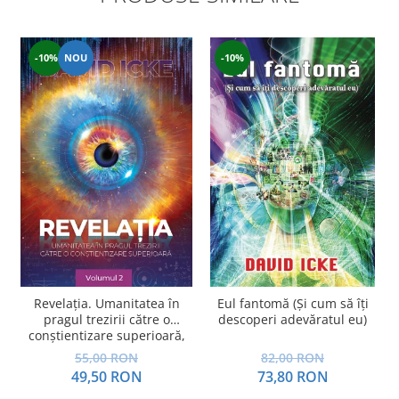
-10%
NOU
-10%
Revelația. Umanitatea în
Eul fantomă (Și cum să îți
A
pragul trezirii către o
descoperi adevăratul eu)
conştientizare superioară,
volumul 2
55,00 RON
82,00 RON
49,50 RON
73,80 RON