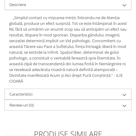
Yoga
Descriere
Oracol
„Simplul contact cu mișcarea minții, folosindu-ne de Atenția
Spiritualitate şi ştiinţă
globală, produce un efect surpriză. Tot ce este întâmpinat în acest
fel, fără să urmărim un anumit scop sau să anticipăm un efect sau
Fără categorie
rezultat, dispare în mod spontan. Dispariția gândului, imaginii,
Cunoaștere
senzației determină implicit un Vid psihologic. Concomitent cu
această Tăcere sau Pace a Sufletului, ființa întreagă, liberă în mod
natural, se extinde la Infinit. Spațiul liber, determinat de golul
psihologic, a constituit o veritabilă fereastră spre Eternitate. În
această clipă de transcendență din lumea finită în Nemărginire ni
se revelează adevărata noastră natură definită atemporală –
Divinitate manifestată Acum și Aici drept Pură Conștiință.” - ILIE
CIOARĂ
Caracteristici
Review-uri
(0)
PRODUSE SIMILARE