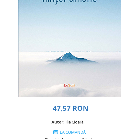
Dezvoltare personală
Astrologie
Știință
Seria Montauk
Mistere
Seria Chico Xavier
Seria Helena Blavatsky
Oracole
Sănătate
Umor
Ficțiune
Viata după moarte
47,57 RON
Non-dualitate
Autor:
Ilie Cioară
Alimentație
LA COMANDĂ
Creștinism