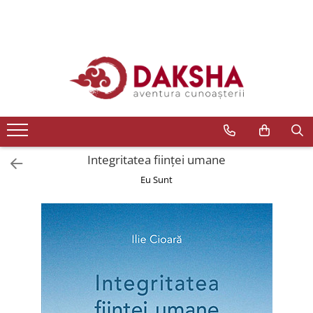
Cărți
Editura Daksha
Seria Radu Cinamar
Seria Anton Parks
Seria David Icke
Integritatea fiinţei umane
Seria Immanuel Velikovsky
Eu Sunt
Dezvăluiri
Spiritualitate
Extratereștrii
OZN
Transformare spirituală
Psihologie