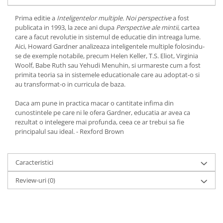
Yoga
Oracol
Prima editie a
Inteligentelor multiple. Noi perspective
a fost
publicata in 1993, la zece ani dupa
Perspective ale mintii
, cartea
Spiritualitate şi ştiinţă
care a facut revolutie in sistemul de educatie din intreaga lume.
Aici, Howard Gardner analizeaza inteligentele multiple folosindu-
Fără categorie
se de exemple notabile, precum Helen Keller, T.S. Eliot, Virginia
Cunoaștere
Woolf, Babe Ruth sau Yehudi Menuhin, si urmareste cum a fost
primita teoria sa in sistemele educationale care au adoptat-o si
au transformat-o in curricula de baza.
Daca am pune in practica macar o cantitate infima din
cunostintele pe care ni le ofera Gardner, educatia ar avea ca
rezultat o intelegere mai profunda, ceea ce ar trebui sa fie
principalul sau ideal. - Rexford Brown
Caracteristici
Review-uri
(0)