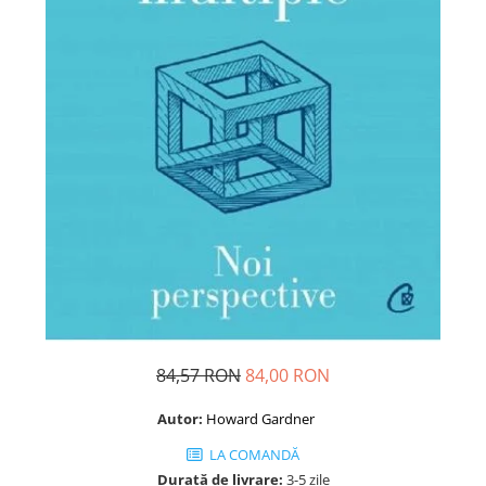
Dezvoltare personală
Astrologie
Știință
Seria Montauk
Mistere
Seria Chico Xavier
Seria Helena Blavatsky
Oracole
Sănătate
Umor
Ficțiune
Viata după moarte
84,57 RON
84,00 RON
Non-dualitate
Autor:
Howard Gardner
Alimentație
LA COMANDĂ
Creștinism
Durată de livrare:
3-5 zile