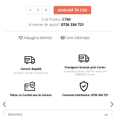
Vindecare
ADAUGĂ ÎN COȘ
Povestiri
Cod Produs:
C780
Relații de cuplu
Ai nevoie de ajutor?
0726 334 721
Erotism
Psihologie practică
Adaugă la Wishlist
Cere informații
Sexualitate
Lumea îngerilor
Seria Masaru Emoto
Transport Gratuit prin Curier
Inspiraţie divină
Livrare Rapidă
la comenzi peste 250 lei, doar prin
primești cărțile în 24-48 ore
SAMEDAY Curier
Îngeri
Vindecare spirituală
Viaţa de după moarte
Plata cu Cardul sau la Livrare
Comenzi telefonice: 0726 334 721
Cristale
Supă de pui pentru suflet
Descriere