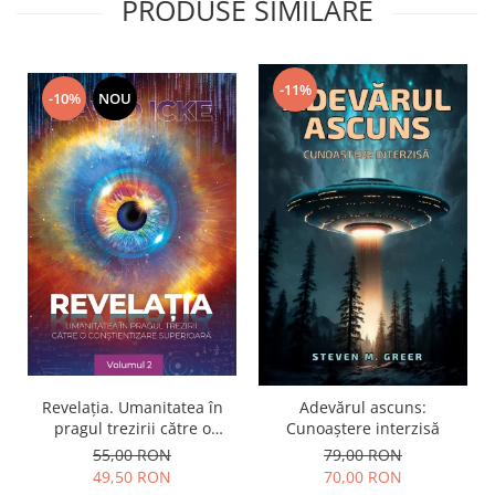
PRODUSE SIMILARE
-11%
-10%
NOU
Revelația. Umanitatea în
Adevărul ascuns:
pragul trezirii către o
Cunoaștere interzisă
conştientizare superioară,
55,00 RON
79,00 RON
volumul 2
49,50 RON
70,00 RON