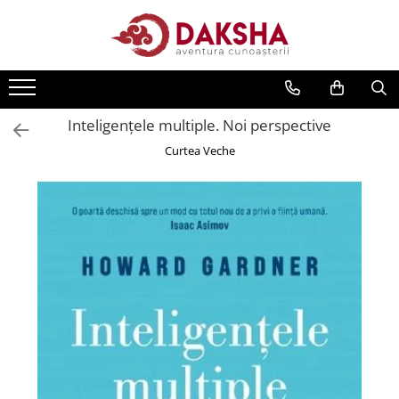
Cărți
Editura Daksha
Inteligențele multiple. Noi perspective
Seria Radu Cinamar
Curtea Veche
Seria Anton Parks
Seria David Icke
Seria Immanuel Velikovsky
Dezvăluiri
Spiritualitate
Extratereștrii
OZN
Transformare spirituală
Psihologie