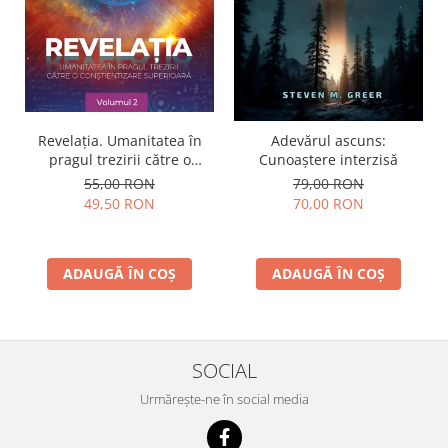
Revelația. Umanitatea în
Adevărul ascuns:
pragul trezirii către o
Cunoaștere interzisă
conştientizare superioară,
55,00 RON
79,00 RON
volumul 2
49,50 RON
70,00 RON
ADAUGĂ ÎN COȘ
ADAUGĂ ÎN COȘ
SOCIAL
Urmărește-ne în social media