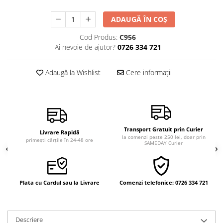
Vindecare
ADAUGĂ ÎN COȘ
Povestiri
Cod Produs:
C956
Relații de cuplu
Ai nevoie de ajutor?
0726 334 721
Erotism
Psihologie practică
Adaugă la Wishlist
Cere informații
Sexualitate
Lumea îngerilor
Seria Masaru Emoto
Transport Gratuit prin Curier
Inspiraţie divină
Livrare Rapidă
la comenzi peste 250 lei, doar prin
primești cărțile în 24-48 ore
SAMEDAY Curier
Îngeri
Vindecare spirituală
Viaţa de după moarte
Plata cu Cardul sau la Livrare
Comenzi telefonice: 0726 334 721
Cristale
Supă de pui pentru suflet
Descriere