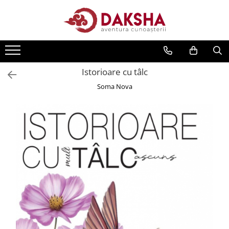
Cărți
Editura Daksha
Istorioare cu tâlc
Seria Radu Cinamar
Soma Nova
Seria Anton Parks
Seria David Icke
Seria Immanuel Velikovsky
Dezvăluiri
Spiritualitate
Extratereștrii
OZN
Transformare spirituală
Psihologie