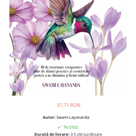
Dezvoltare personală
Astrologie
Știință
Seria Montauk
Mistere
Seria Chico Xavier
Seria Helena Blavatsky
Oracole
Sănătate
Umor
Ficțiune
Viata după moarte
31,71 RON
Non-dualitate
Autor:
Swami Layananda
Alimentație
ÎN STOC
Creștinism
Durată de livrare:
3-5 zile lucrătoare