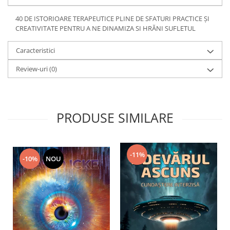
Yoga
Oracol
40 DE ISTORIOARE TERAPEUTICE PLINE DE SFATURI PRACTICE ȘI
CREATIVITATE PENTRU A NE DINAMIZA SI HRĂNI SUFLETUL
Spiritualitate şi ştiinţă
Fără categorie
Caracteristici
Cunoaștere
Review-uri
(0)
PRODUSE SIMILARE
-11%
-10%
NOU