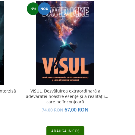
-9%
NOU
-7%
nterzisă
VISUL. Dezvăluirea extraordinară a
Visul eterni
adevăratei noastre esențe și a realității
care ne înconjoară
N
67,00 RON
74,00 RON
5
ADAUGĂ ÎN COȘ