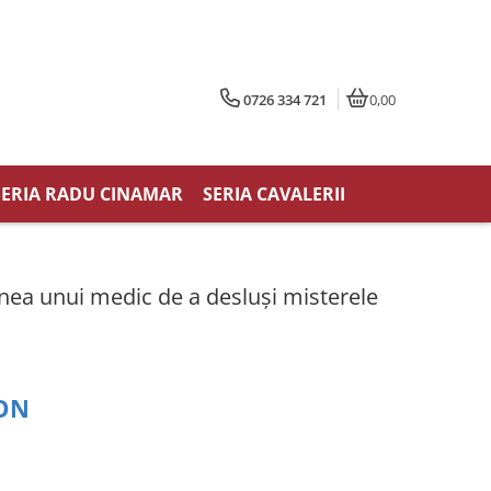
0726 334 721
0,00
SERIA RADU CINAMAR
SERIA CAVALERII
nea unui medic de a desluşi misterele
RON