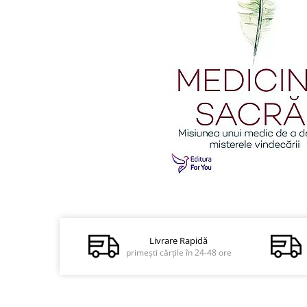
Dezvoltare personală
Astrologie
Știință
Seria Montauk
Mistere
Seria Chico Xavier
Seria Helena Blavatsky
Oracole
Sănătate
Umor
Distribuie
Ficțiune
pe
Facebook
Viata după moarte
Livrare Rapidă
primești cărțile în 24-48 ore
Non-dualitate
Alimentație
Creștinism