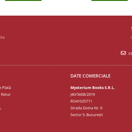
dia
co
DATE COMERCIALE
 Plată
Mysterium Books S.R.L.
e Retur
J40/5608/2019
RO41025711
L
Strada Doina Nr. 9
Sector 5, București