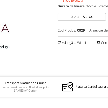
STOC EPUIZAT
Durată de livrare:
3-5 zile lucrăto
ALERTĂ STOC
Cod Produs:
C829
Ai nevoie de
Adaugă la Wishlist
Cere 
Transport Gratuit prin Curier
Plata cu Cardul sau la 
la comenzi peste 250 lei, doar prin
SAMEDAY Curier