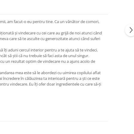
lumii, am facut-o eu pentru tine. Ca un vânător de comori,
ionată şi vindecare cu cei care au grijă de noi atunci când
neva care să te asculte cu generozitate atunci când suferi
 îţi aduni cercul interior pentru a te ajuta să te vindeci.
ncât să ştii că nu trebuie să faci asta de unul singur.
 cu un rezultat optim de vindecare nu a ajuns acolo de
mandarea mea este să le abordezi cu uimirea copilului aflat
i încredere în călăuzirea ta interioară pentru a şti ce este
ntru vindecare. Eu îţi ofer doar ingredientele cu care să-ţi