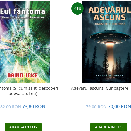
-11%
ntomă (Și cum să îți descoperi
Adevărul ascuns: Cunoaștere i
adevăratul eu)
73,80 RON
70,00 RO
82,00 RON
79,00 RON
ADAUGĂ ÎN COȘ
ADAUGĂ ÎN COȘ