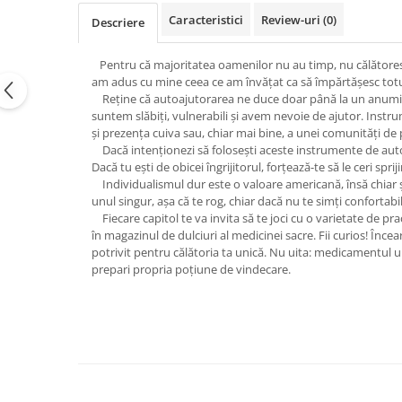
Vindecare
Caracteristici
Review-uri
(0)
Descriere
Povestiri
Pentru că majoritatea oamenilor nu au timp, nu călătoresc î
Relații de cuplu
am adus cu mine ceea ce am învăţat ca să împărtăşesc totul 
Reţine că autoajutorarea ne duce doar până la un anumit pun
Erotism
suntem slăbiţi, vulnerabili şi avem nevoie de ajutor. Instr
Psihologie practică
şi prezenţa cuiva sau, chiar mai bine, a unei comunităţi de
Dacă intenţionezi să foloseşti aceste instrumente de autoajut
Sexualitate
Dacă tu eşti de obicei îngrijitorul, forţează-te să le ceri spr
Lumea îngerilor
Individualismul dur este o valoare americană, însă chiar 
unul singur, aşa că te rog, chiar dacă nu te simţi confortabil,
Seria Masaru Emoto
Fiecare capitol te va invita să te joci cu o varietate de pr
în magazinul de dulciuri al medicinei sacre. Fii curios! Încea
Inspiraţie divină
potrivit pentru călătoria ta unică. Nu uita: medicamentul un
Îngeri
prepari propria poţiune de vindecare.
Vindecare spirituală
Viaţa de după moarte
Cristale
Supă de pui pentru suflet