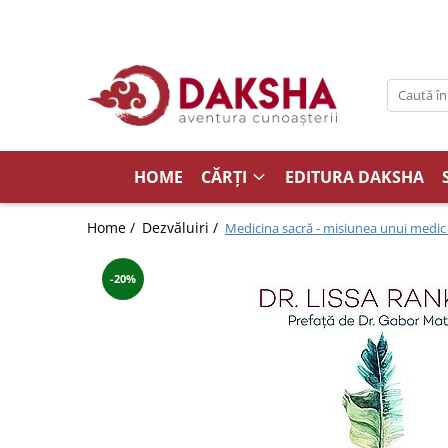
Cărți
Editura Daksha
Seria Radu Cinamar
Seria Anton Parks
HOME
CĂRȚI
EDITURA DAKSHA
Seria David Icke
Home /
Dezvăluiri /
Medicina sacră - misiunea unui medic 
Seria Immanuel Velikovsky
Dezvăluiri
-20%
Spiritualitate
Extratereștrii
OZN
Transformare spirituală
Psihologie