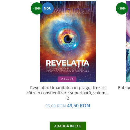
Yoga
-10%
NOU
-10%
Oracol
Spiritualitate şi ştiinţă
Fără categorie
Cunoaștere
Revelația. Umanitatea în pragul trezirii
Eul fa
către o conştientizare superioară, volumul
2
49,50 RON
55,00 RON
ADAUGĂ ÎN COȘ