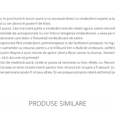
n jurul lumii în locuri sacre şi nu lucrează direct cu vindecători experţi ai 
cu cei cărora le poate fi de folos.
ct. Cea mai mare parte a vindecării vine din relaţii sigure, iubire necondiţ
umentele de autoajutorare nu vor înlocui atingerea vindecătoare, a avea pe ci
 persoane care deţin o frecvenţă vindecătoare de iubire.
orare fără vindecători, psihoterapeuţi şi alţi facilitatori pricepuţi, te rog să
ijin oamenilor cu resurse, pentru a te înfăşură într-o Bulă de vindecare, astfel î
şi John Wayne a avut nevoie de ajutor când a făcut cancer la stomac. Nimeni
 să-ţi dai voie să primeşti!
actici de medicină sacră. Unele ar putea să rezoneze cu tine. Altele, nu. Reco
rcă ceea ce simţi că este menit pentru tine. Aruncă tot ce pare a fi absurd. Şi a
ei persoane poate fi otrava alteia. Îţi vei prepara propria reţetă alchimică pe
PRODUSE SIMILARE