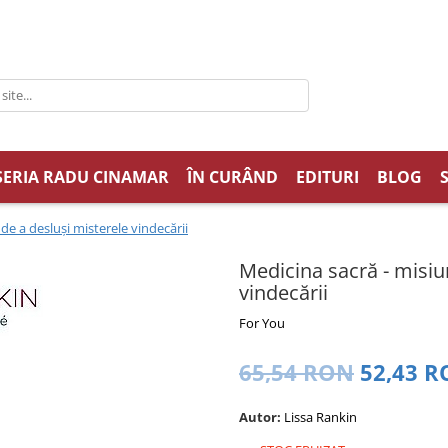
SERIA RADU CINAMAR
ÎN CURÂND
EDITURI
BLOG
de a desluşi misterele vindecării
Medicina sacră - misiu
vindecării
For You
65,54 RON
52,43 
Autor:
Lissa Rankin