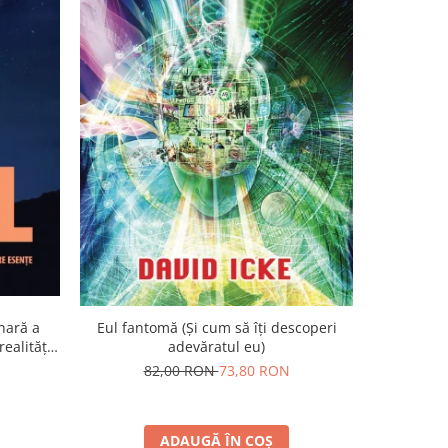
-7%
nară a
Eul fantomă (Și cum să îți descoperi
Visul etern
ealității
adevăratul eu)
1
82,00 RON
73,80 RON
5
ADAUGĂ ÎN COȘ