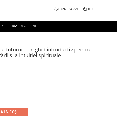
0726 334 721
0,00
AR
SERIA CAVALERII
l tuturor - un ghid introductiv pentru
ii şi a intuiţiei spirituale
Ă ÎN COȘ