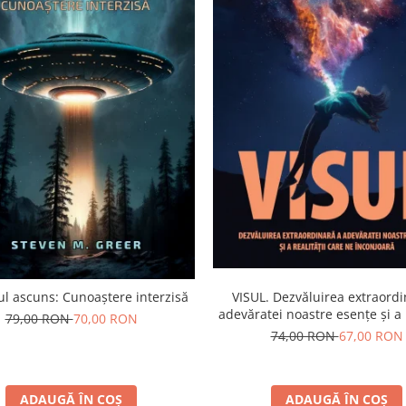
l ascuns: Cunoaștere interzisă
VISUL. Dezvăluirea extraordi
adevăratei noastre esențe și a r
79,00 RON
70,00 RON
care ne înconjoară
74,00 RON
67,00 RON
ADAUGĂ ÎN COȘ
ADAUGĂ ÎN COȘ