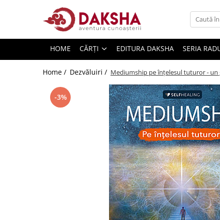
Cărți
HOME
CĂRȚI
EDITURA DAKSHA
SERIA RAD
Editura Daksha
Seria Radu Cinamar
Home /
Dezvăluiri /
Mediumship pe înţelesul tuturor - un gh
Seria Anton Parks
-3%
Seria David Icke
Seria Immanuel Velikovsky
Dezvăluiri
Spiritualitate
Extratereștrii
OZN
Transformare spirituală
Psihologie