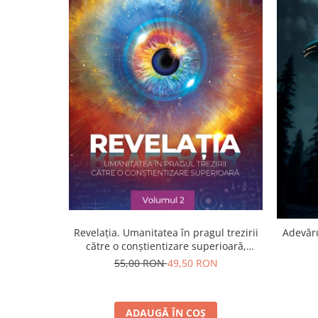
Yoga
Oracol
Spiritualitate şi ştiinţă
Fără categorie
Cunoaștere
Revelația. Umanitatea în pragul trezirii
Adevăru
către o conştientizare superioară,
volumul 2
55,00 RON
49,50 RON
ADAUGĂ ÎN COȘ