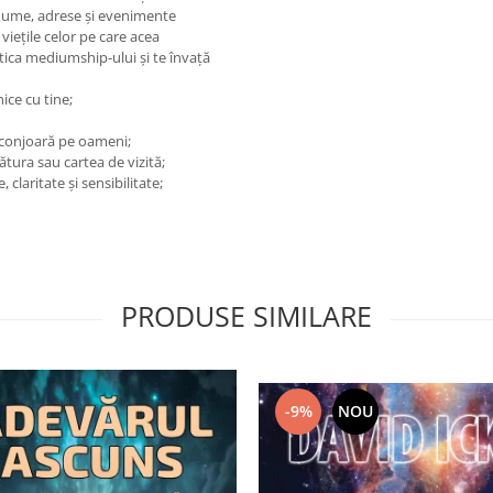
i nume, adrese şi evenimente
ieţile celor pe care acea
tica mediumship-ului şi te învaţă
nice cu tine;
 înconjoară pe oameni;
ătura sau cartea de vizită;
 claritate şi sensibilitate;
PRODUSE SIMILARE
-9%
NOU