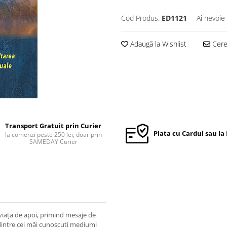
Cod Produs:
ED1121
Ai nevoie
Adaugă la Wishlist
Cere 
Transport Gratuit prin Curier
Plata cu Cardul sau la
la comenzi peste 250 lei, doar prin
SAMEDAY Curier
viaţa de apoi, primind mesaje de
 dintre cei mâi cunoscuţi mediumi