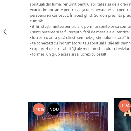
spirituali din lume, renumit pentru abilitatea sa de a ofer
Vindecare
exacte, importante pentru viaţa unei persoane sau pentru v
Povestiri
persoană i-a cunoscut. În acest ghid, Gordon prezintă prac
cum să:
Relații de cuplu
• îţi linişteşti mintea pentru a le permite spiritelor să comu
• simţi puterea şi să fii receptiv faţă de mesajele autentice;
Erotism
• lucrezi cu aura şi să citeşti semnele şi simbolurile care îi
Psihologie practică
• te conectezi cu îndrumătorul tău spiritual şi să-i afli semn
• explorezi cele trei abilităţi ale mediumship-ului: clarviziune,
Sexualitate
• formezi un grup acasă şi să lucrezi cu ceilalţi.
Lumea îngerilor
Seria Masaru Emoto
Inspiraţie divină
Îngeri
Vindecare spirituală
Viaţa de după moarte
-11%
-10%
NOU
Cristale
Supă de pui pentru suflet