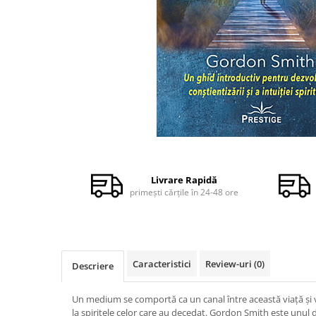
Dezvoltare personală
Astrologie
Știință
Seria Montauk
Mistere
Seria Chico Xavier
Seria Helena Blavatsky
Distribuie
Oracole
pe
Facebook
Sănătate
Livrare Rapidă
primești cărțile în 24-48 ore
Umor
Ficțiune
Viata după moarte
Non-dualitate
Caracteristici
Review-uri
(0)
Descriere
Alimentație
Un medium se comportă ca un canal între această viaţă şi 
Creștinism
la spiritele celor care au decedat. Gordon Smith este unul