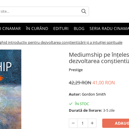
U CINAMAR
ÎN CURÂND
EDITURI
BLOG
SERIA RADU CINAM
id introductiv pentru dezvoltarea conştientizării şi a intuiţiei spirituale
Mediumship pe înţelesu
dezvoltarea conştientizăr
Prestige
42,29 RON
41,00 RON
Autor:
Gordon Smith
ÎN STOC
Durată de livrare:
3-5 zile
ADAUG