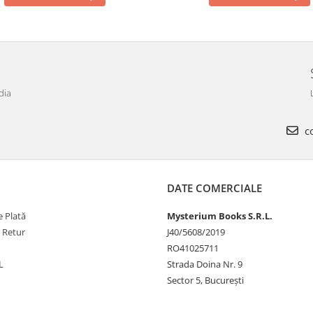
dia
co
DATE COMERCIALE
 Plată
Mysterium Books S.R.L.
e Retur
J40/5608/2019
RO41025711
L
Strada Doina Nr. 9
Sector 5, București