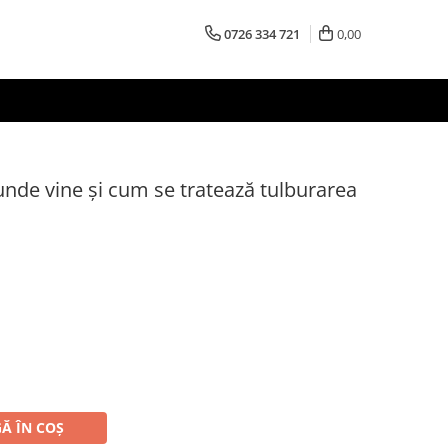
0726 334 721
0,00
 unde vine și cum se tratează tulburarea
Ă ÎN COȘ