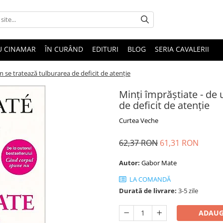
U CINAMAR
ÎN CURÂND
EDITURI
BLOG
SERIA CAVALERII
m se tratează tulburarea de deficit de atenţie
Minţi împrăştiate - de
de deficit de atenţie
Curtea Veche
62,37 RON
61,31 RON
Autor:
Gabor Mate
LA COMANDĂ
Durată de livrare:
3-5 zile
ADAUG