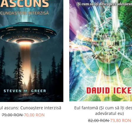
l ascuns: Cunoaștere interzisă
Eul fantomă (Și cum să îți de
adevăratul eu)
79,00 RON
70,00 RON
82,00 RON
73,80 RON