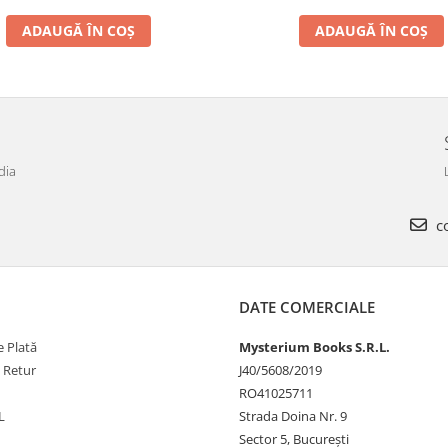
ADAUGĂ ÎN COȘ
ADAUGĂ ÎN COȘ
dia
co
DATE COMERCIALE
 Plată
Mysterium Books S.R.L.
e Retur
J40/5608/2019
RO41025711
L
Strada Doina Nr. 9
Sector 5, București