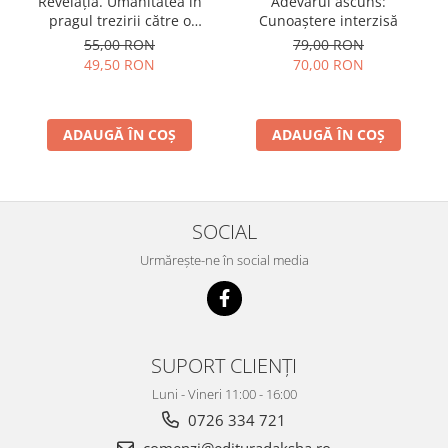
Revelația. Umanitatea în
Adevărul ascuns:
pragul trezirii către o
Cunoaștere interzisă
conştientizare superioară,
55,00 RON
79,00 RON
volumul 2
49,50 RON
70,00 RON
ADAUGĂ ÎN COȘ
ADAUGĂ ÎN COȘ
SOCIAL
Urmărește-ne în social media
SUPORT CLIENȚI
Luni - Vineri 11:00 - 16:00
0726 334 721
comenzi@edituradaksha.ro