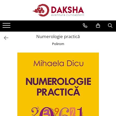
Cărți
Editura Daksha
Numerologie practică
Seria Radu Cinamar
Polirom
Seria Anton Parks
Seria David Icke
Seria Immanuel Velikovsky
Dezvăluiri
Spiritualitate
Extratereștrii
OZN
Transformare spirituală
Psihologie