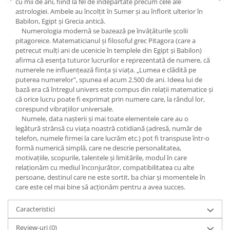
cu mii de ani, fiind la fel de îndepărtate precum cele ale
Yoga
astrologiei. Ambele au încolţit în Sumer şi au înflorit ulterior în
Oracol
Babilon, Egipt şi Grecia antică.
Numerologia modernă se bazează pe învăţăturile şcolii
Spiritualitate şi ştiinţă
pitagoreice. Matematicianul şi filosoful grec Pitagora (care a
Fără categorie
petrecut mulţi ani de ucenicie în templele din Egipt şi Babilon)
afirma că esenţa tuturor lucrurilor e reprezentată de numere, că
Cunoaștere
numerele ne influenţează fiinţa şi viaţa. „Lumea e clădită pe
puterea numerelor", spunea el acum 2.500 de ani. Ideea lui de
bază era că întregul univers este compus din relaţii matematice şi
că orice lucru poate fi exprimat prin numere care, la rândul lor,
corespund vibraţiilor universale.
Numele, data naşterii şi mai toate elementele care au o
legătură strânsă cu viaţa noastră cotidiană (adresă, număr de
telefon, numele firmei la care lucrăm etc.) pot fi transpuse într-o
formă numerică simplă, care ne descrie personalitatea,
motivaţiile, scopurile, talentele şi limitările, modul în care
relaţionăm cu mediul înconjurător, compatibilitatea cu alte
persoane, destinul care ne este sortit, ba chiar şi momentele în
care este cel mai bine să acţionăm pentru a avea succes.
Caracteristici
Review-uri
(0)