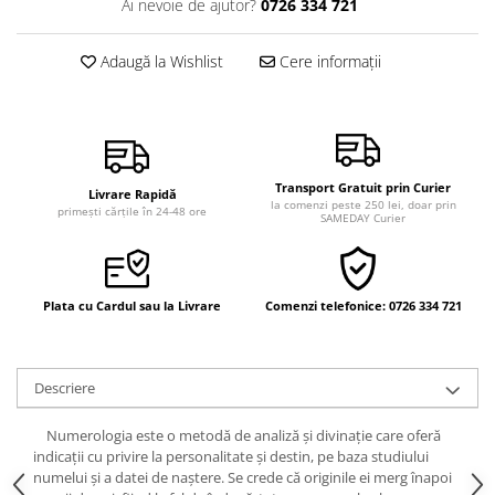
Ai nevoie de ajutor?
0726 334 721
Vindecare
Povestiri
Adaugă la Wishlist
Cere informații
Relații de cuplu
Erotism
Psihologie practică
Transport Gratuit prin Curier
Sexualitate
Livrare Rapidă
la comenzi peste 250 lei, doar prin
primești cărțile în 24-48 ore
SAMEDAY Curier
Lumea îngerilor
Seria Masaru Emoto
Inspiraţie divină
Plata cu Cardul sau la Livrare
Comenzi telefonice: 0726 334 721
Îngeri
Vindecare spirituală
Descriere
Viaţa de după moarte
Cristale
Numerologia este o metodă de analiză şi divinaţie care oferă
indicaţii cu privire la personalitate şi destin, pe baza studiului
Supă de pui pentru suflet
numelui şi a datei de naştere. Se crede că originile ei merg înapoi