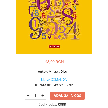
Dezvoltare personală
Astrologie
Știință
Seria Montauk
Mistere
Seria Chico Xavier
Seria Helena Blavatsky
Oracole
Sănătate
48,00 RON
Umor
Autor:
Mihaela Dicu
Ficțiune
LA COMANDĂ
Viata după moarte
Durată de livrare:
3-5 zile
Non-dualitate
ADAUGĂ ÎN COȘ
Alimentație
Cod Produs:
C888
Creștinism