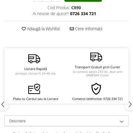
Vindecare
Cod Produs:
C890
Ai nevoie de ajutor?
0726 334 721
Povestiri
Relații de cuplu
Adaugă la Wishlist
Cere informații
Erotism
Psihologie practică
Sexualitate
Lumea îngerilor
Transport Gratuit prin Curier
Livrare Rapidă
Seria Masaru Emoto
la comenzi peste 250 lei, doar prin
primești cărțile în 24-48 ore
SAMEDAY Curier
Inspiraţie divină
Îngeri
Vindecare spirituală
Plata cu Cardul sau la Livrare
Comenzi telefonice: 0726 334 721
Viaţa de după moarte
Cristale
Descriere
Supă de pui pentru suflet