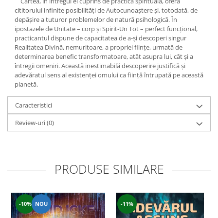
Cartea, în întregul ei cuprins de practică spirituală, oferă
Yoga
cititorului infinite posibilităţi de Autocunoaştere şi, totodată, de
Oracol
depăşire a tuturor problemelor de natură psihologică. În
ipostazele de Unitate – corp şi Spirit-Un Tot – perfect funcţional,
Spiritualitate şi ştiinţă
practicantul dispune de capacitatea de a-şi descoperi singur
Fără categorie
Realitatea Divină, nemuritoare, a propriei fiinţe, urmată de
determinarea benefic transformatoare, atât asupra lui, cât şi a
Cunoaștere
întregii omeniri. Această inestimabilă descoperire justifică şi
adevăratul sens al existenţei omului ca fiinţă întrupată pe această
planetă.
Caracteristici
Review-uri
(0)
PRODUSE SIMILARE
-10%
NOU
-11%