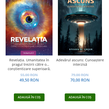
Revelația. Umanitatea în
Adevărul ascuns: Cunoaștere
pragul trezirii către o
interzisă
conştientizare superioară,
volumul 2
55,00 RON
79,00 RON
49,50 RON
70,00 RON
ADAUGĂ ÎN COȘ
ADAUGĂ ÎN COȘ