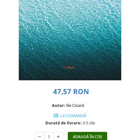
Dezvoltare personală
Astrologie
Știință
Seria Montauk
Mistere
Seria Chico Xavier
Seria Helena Blavatsky
Oracole
Sănătate
Umor
47,57 RON
Ficțiune
Autor:
Ilie Cioară
Viata după moarte
LA COMANDĂ
Non-dualitate
Durată de livrare:
3-5 zile
Alimentație
Creștinism
ADAUGĂ ÎN COȘ