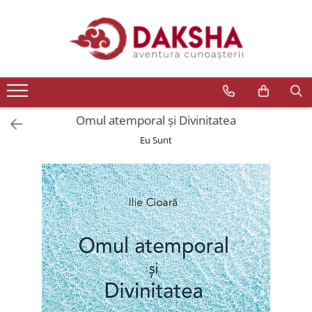
Cărți
Editura Daksha
Seria Radu Cinamar
Seria Anton Parks
Omul atemporal şi Divinitatea
Seria David Icke
Eu Sunt
Seria Immanuel Velikovsky
Dezvăluiri
Spiritualitate
Extratereștrii
OZN
Transformare spirituală
Psihologie