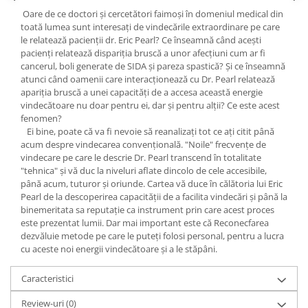
Yoga
Oare de ce doctori şi cercetători faimoşi în domeniul medical din
Oracol
toată lumea sunt interesaţi de vindecările extraordinare pe care
le relatează pacienţii dr. Eric Pearl? Ce înseamnă când aceşti
Spiritualitate şi ştiinţă
pacienţi relatează dispariţia bruscă a unor afecţiuni cum ar fi
cancerul, boli generate de SIDA şi pareza spastică? Şi ce înseamnă
Fără categorie
atunci când oamenii care interacţionează cu Dr. Pearl relatează
Cunoaștere
apariţia bruscă a unei capacităţi de a accesa această energie
vindecătoare nu doar pentru ei, dar şi pentru alţii? Ce este acest
fenomen?
Ei bine, poate că va fi nevoie să reanalizaţi tot ce aţi citit până
acum despre vindecarea convenţională. "Noile" frecvenţe de
vindecare pe care le descrie Dr. Pearl transcend în totalitate
"tehnica" şi vă duc la niveluri aflate dincolo de cele accesibile,
până acum, tuturor şi oriunde. Cartea vă duce în călătoria lui Eric
Pearl de la descoperirea capacităţii de a facilita vindecări şi până la
binemeritata sa reputaţie ca instrument prin care acest proces
este prezentat lumii. Dar mai important este că Reconecfarea
dezvăluie metode pe care le puteţi folosi personal, pentru a lucra
cu aceste noi energii vindecătoare şi a le stăpâni.
Caracteristici
Review-uri
(0)