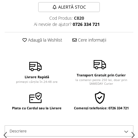
Vindecare
ALERTĂ STOC
Povestiri
Cod Produs:
C820
Ai nevoie de ajutor?
0726 334 721
Relații de cuplu
Erotism
Adaugă la Wishlist
Cere informații
Psihologie practică
Sexualitate
Lumea îngerilor
Seria Masaru Emoto
Transport Gratuit prin Curier
Livrare Rapidă
la comenzi peste 250 lei, doar prin
Inspiraţie divină
primești cărțile în 24-48 ore
SAMEDAY Curier
Îngeri
Vindecare spirituală
Plata cu Cardul sau la Livrare
Comenzi telefonice: 0726 334 721
Viaţa de după moarte
Cristale
Supă de pui pentru suflet
Descriere