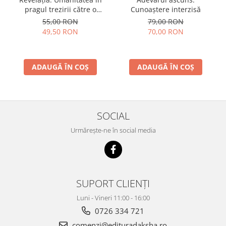
pragul trezirii către o
Cunoaștere interzisă
conştientizare superioară,
55,00 RON
79,00 RON
volumul 2
49,50 RON
70,00 RON
ADAUGĂ ÎN COȘ
ADAUGĂ ÎN COȘ
SOCIAL
Urmărește-ne în social media
SUPORT CLIENȚI
Luni - Vineri 11:00 - 16:00
0726 334 721
comenzi@edituradaksha.ro