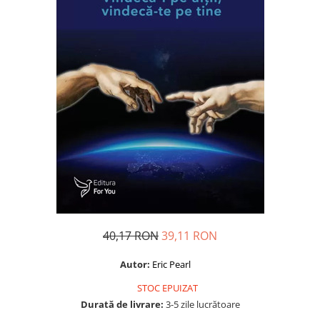
Dezvoltare personală
Astrologie
Știință
Seria Montauk
Mistere
Seria Chico Xavier
Seria Helena Blavatsky
Oracole
Sănătate
Umor
Ficțiune
40,17 RON
39,11 RON
Viata după moarte
Autor:
Eric Pearl
Non-dualitate
STOC EPUIZAT
Alimentație
Durată de livrare:
3-5 zile lucrătoare
Creștinism