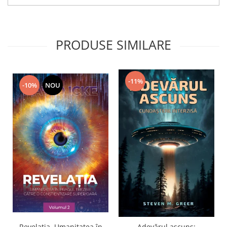
PRODUSE SIMILARE
-11%
-10%
NOU
Revelația. Umanitatea în
Adevărul ascuns: