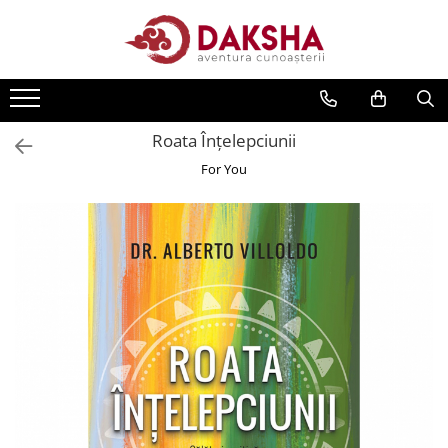
Cărți
Editura Daksha
Roata Înțelepciunii
Seria Radu Cinamar
For You
Seria Anton Parks
Seria David Icke
Seria Immanuel Velikovsky
Dezvăluiri
Spiritualitate
Extratereștrii
OZN
Transformare spirituală
Psihologie