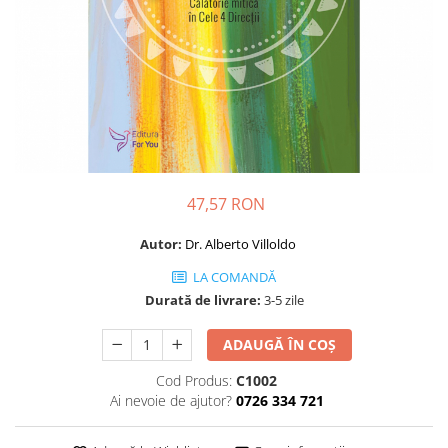
Dezvoltare personală
Astrologie
Știință
Seria Montauk
Mistere
Seria Chico Xavier
Seria Helena Blavatsky
47,57 RON
Oracole
Autor:
Dr. Alberto Villoldo
Sănătate
LA COMANDĂ
Umor
Durată de livrare:
3-5 zile
Ficțiune
Viata după moarte
ADAUGĂ ÎN COȘ
Non-dualitate
Cod Produs:
C1002
Ai nevoie de ajutor?
0726 334 721
Alimentație
Creștinism