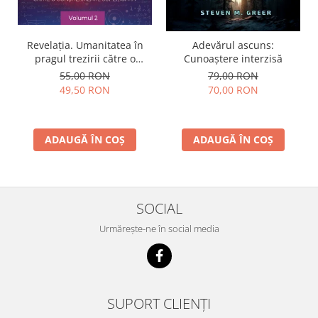
Revelația. Umanitatea în
Adevărul ascuns:
pragul trezirii către o
Cunoaștere interzisă
conştientizare superioară,
55,00 RON
79,00 RON
volumul 2
49,50 RON
70,00 RON
ADAUGĂ ÎN COȘ
ADAUGĂ ÎN COȘ
SOCIAL
Urmărește-ne în social media
SUPORT CLIENȚI