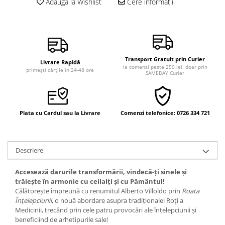
Adaugă la Wishlist
Cere informații
Vindecare
Povestiri
Relații de cuplu
Erotism
Transport Gratuit prin Curier
Livrare Rapidă
la comenzi peste 250 lei, doar prin
primești cărțile în 24-48 ore
Psihologie practică
SAMEDAY Curier
Sexualitate
Lumea îngerilor
Plata cu Cardul sau la Livrare
Comenzi telefonice: 0726 334 721
Seria Masaru Emoto
Inspiraţie divină
Îngeri
Descriere
Vindecare spirituală
Accesează darurile transformării, vindecă-ți sinele și
Viaţa de după moarte
trăiește în armonie cu ceilalți și cu Pământul!
Călătorește împreună cu renumitul Alberto Villoldo prin
Roata
Cristale
Înțelepciunii
, o nouă abordare asupra tradiționalei Roți a
Medicinii, trecând prin cele patru provocări ale înțelepciunii și
Supă de pui pentru suflet
beneficiind de arhetipurile sale!