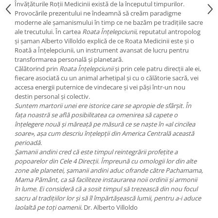
Yoga
Învățăturile Roții Medicinii există de la începutul timpurilor.
Provocările prezentului ne îndeamnă să creăm paradigme
Oracol
moderne ale șamanismului în timp ce ne bazăm pe tradițiile sacre
ale trecutului. În cartea
Roata Înțelepciunii
, reputatul antropolog
Spiritualitate şi ştiinţă
și șaman Alberto Villoldo explică de ce Roata Medicinii este și o
Fără categorie
Roată a Înțelepciunii, un instrument avansat de lucru pentru
transformarea personală și planetară.
Cunoaștere
Călătorind prin
Roata Înțelepciunii
și prin cele patru direcții ale ei,
fiecare asociată cu un animal arhetipal și cu o călătorie sacră, vei
accesa energii puternice de vindecare și vei păși într-un nou
destin personal și colectiv.
Suntem martorii unei ere istorice care se apropie de sfârșit. În
fața noastră se află posibilitatea ca omenirea să capete o
înțelegere nouă și măreață pe măsură ce se naște în «al cincilea
soare», așa cum descriu înțelepții din America Centrală această
perioadă.
Șamanii andini cred că este timpul reintegrării profețite a
popoarelor din Cele 4 Direcții. Împreună cu omologii lor din alte
zone ale planetei, șamanii andini aduc ofrande către Pachamama,
Mama Pământ, ca să faciliteze instaurarea noii ordinii și armonii
în lume. Ei consideră că a sosit timpul să trezească din nou focul
sacru al tradițiilor lor și să îl împărtășească lumii, pentru a-i aduce
laolaltă pe toți oamenii.
Dr. Alberto Villoldo