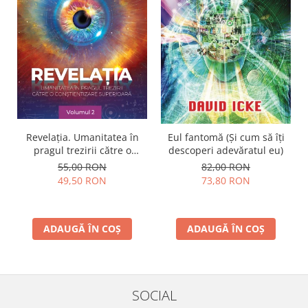
Revelația. Umanitatea în
Eul fantomă (Și cum să îți
pragul trezirii către o
descoperi adevăratul eu)
conştientizare superioară,
55,00 RON
82,00 RON
volumul 2
49,50 RON
73,80 RON
ADAUGĂ ÎN COȘ
ADAUGĂ ÎN COȘ
SOCIAL