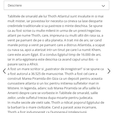
Yoga
Descriere
Oracol
Tablitele de smarald ale lui Thoth Atlantul sunt invaluite in si mai
Spiritualitate şi ştiinţă
mult mister, iar povestea lor necesita ca cineva sa lase deoparte
Fără categorie
credintele traditionale si sa pastreze o minte deschisa. Se spune
ca au fost scrise cu multe milenii in urma de un preot/rege/zeu
Cunoaștere
atlant pe nume Thoth, care, impreuna cu multi altii din rasa sa, a
venit pe pamant de pe o alta planeta. A trait mii de ani, iar cand
marele potop a venit pe pamant care a distrus Atlantida, a scapat
cu nava sa, apoi a aterizat intr-un tinut pe care l-a numit Khem,
care este acum Egipt. El a condus Egiptul timp de 16.000 de ani,
iar in arta egipteana este descrisa ca avand capul unui ibis - o
pasare sacra a Africii.
A fost un mare scriitor si „pastrator de inregistrari” si se spune ca
a fost autorul a 36.525 de manuscrise. Thoth a fost cel care a
construit Marea Piramida din Giza ca un depozit pentru aceasta
cunoastere atlanta si un loc pentru initierea sufletelor mari in
Mistere. In legenda, adanc sub Marea Piramida se afla salile lui
Amenti despre care se vorbeste in Tablitele de smarald, salile
zeilor, unde sufletul trecea dupa moarte pentru judecata.
In multe secole ale vietii sale, Thoth a ridicat poporul Egiptului de
la barbari la o mare civilizatie. Cand a parasit acea incarnare,
Thoth a fost indumnezeit ca Dumnezeul Intelepciunii,