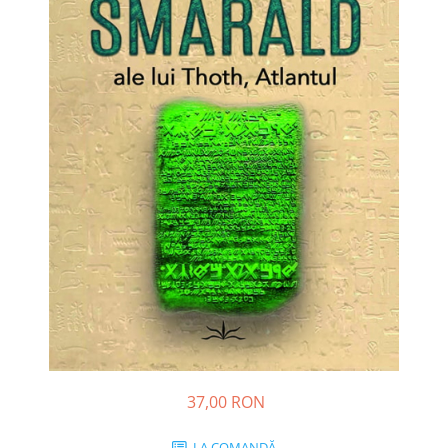
Dezvoltare personală
Astrologie
Știință
Seria Montauk
Mistere
Seria Chico Xavier
Seria Helena Blavatsky
Oracole
Sănătate
Umor
Ficțiune
Viata după moarte
Non-dualitate
37,00 RON
Alimentație
Creștinism
LA COMANDĂ