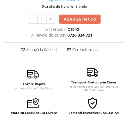
Vindecare
Durată de livrare:
3-5 zile
Povestiri
ADAUGĂ ÎN COȘ
Relații de cuplu
Cod Produs:
C1042
Erotism
Ai nevoie de ajutor?
0726 334 721
Psihologie practică
Sexualitate
Adaugă la Wishlist
Cere informații
Lumea îngerilor
Seria Masaru Emoto
Inspiraţie divină
Transport Gratuit prin Curier
Livrare Rapidă
Îngeri
la comenzi peste 250 lei, doar prin
primești cărțile în 24-48 ore
SAMEDAY Curier
Vindecare spirituală
Viaţa de după moarte
Cristale
Plata cu Cardul sau la Livrare
Comenzi telefonice: 0726 334 721
Supă de pui pentru suflet