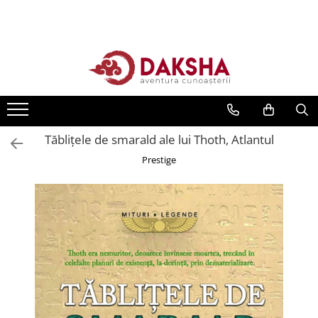
Cărți
Editura Daksha
Seria Radu Cinamar
Seria Anton Parks
Tăblițele de smarald ale lui Thoth, Atlantul
Seria David Icke
Prestige
Seria Immanuel Velikovsky
Dezvăluiri
Spiritualitate
Extratereștrii
OZN
Transformare spirituală
Psihologie