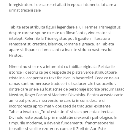
Inregistratorul, de catre cei aflati in epoca intunericului care a
urmat trecerii sale
Tablita este atribuita figurii legendare a lui Hermes Trismegistus,
despre care se spune ca este un filosof antic, vindecator si
intelept. Referirile la Tris­megistus pot fi gasite in literatura
renascentist, crestina, islamica, romana si greaca, iar Tableta
apare si dispare in lumea antica inainte si dupa nasterea lui
Hristos.
Nimeni nu stie ce s-a intamplat cu tablita originala. Relatarile
istorice il descriu ca pe o lespede de piatra verde stralucitoare,
cristalina, acoperita cu text fenician in basorelief. Ceea ce ne-au
ramas sunt numeroase traduceri si traduceri ale traducerilor,
dintre care unele au fost scrise de personaje istorice precum Isaac
Newton, Roger Bacon si Madame Blavatsky. Pentru aceasta carte
am creat propria mea versiune care ia in considerare si
incorporeaza aproximativ douazeci de traduceri existente.
Tableta invata ca „Totul este Unul” si ca experienta directa a
Divinului este posibila prin meditatie si exercitii psihologice. In
timpurile moderne, a devenit fundamentul francmasoneriei,
teosofiei si scolilor ezoterice, cum ar fi Zorii de Aur. Este