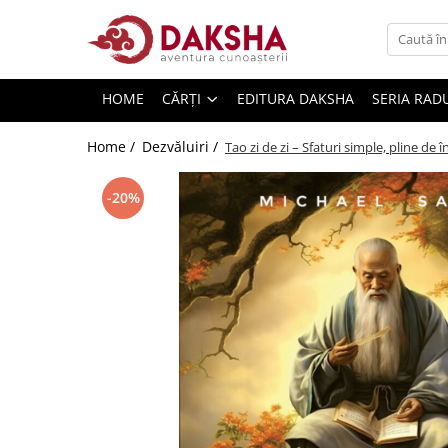
Cărți
HOME
CĂRȚI
EDITURA DAKSHA
SERIA RAD
Editura Daksha
Seria Radu Cinamar
Home /
Dezvăluiri /
Tao zi de zi – Sfaturi simple, pline d
Seria Anton Parks
-20%
Seria David Icke
Seria Immanuel Velikovsky
Dezvăluiri
Spiritualitate
Extratereștrii
OZN
Transformare spirituală
Psihologie