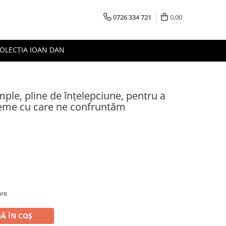
0726 334 721
0,00
OLECȚIA IOAN DAN
imple, pline de înțelepciune, pentru a
bleme cu care ne confruntăm
are
Ă ÎN COȘ