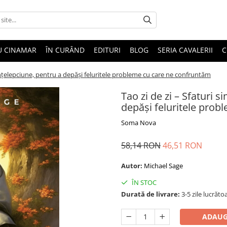
U CINAMAR
ÎN CURÂND
EDITURI
BLOG
SERIA CAVALERII
C
e înțelepciune, pentru a depăși feluritele probleme cu care ne confruntăm
Tao zi de zi – Sfaturi s
depăși feluritele pro
Soma Nova
58,14 RON
46,51 RON
Autor:
Michael Sage
ÎN STOC
Durată de livrare:
3-5 zile lucrăto
ADAUG