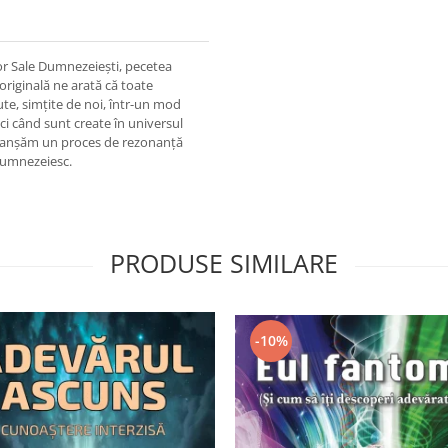
r Sale Dumnezeiești, pecetea
iginală ne arată că toate
ute, simțite de noi, într-un mod
nci când sunt create în universul
eclanșăm un proces de rezonanță
 Dumnezeiesc.
PRODUSE SIMILARE
-10%