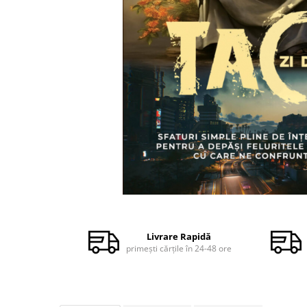
Dezvoltare personală
Astrologie
Știință
Seria Montauk
Mistere
Seria Chico Xavier
Seria Helena Blavatsky
Oracole
Sănătate
Umor
Distribuie
Ficțiune
pe
Facebook
Viata după moarte
Livrare Rapidă
primești cărțile în 24-48 ore
Non-dualitate
Alimentație
Creștinism