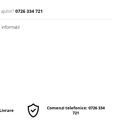
 ajutor?
0726 334 721
informații
Comenzi telefonice: 0726 334
 Livrare
721