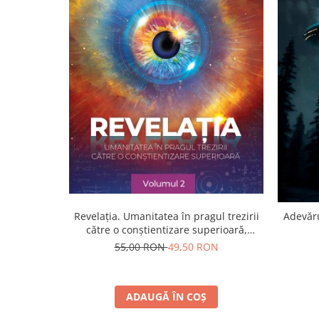
Yoga
Oracol
Spiritualitate şi ştiinţă
Fără categorie
Cunoaștere
Revelația. Umanitatea în pragul trezirii
Adevăru
către o conştientizare superioară,
volumul 2
55,00 RON
49,50 RON
ADAUGĂ ÎN COȘ