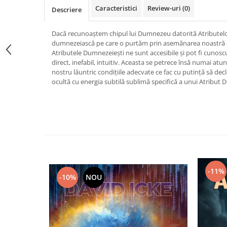
Caracteristici
Review-uri
(0)
Vindecare
Descriere
Povestiri
Dacă recunoaștem chipul lui Dumnezeu datorită Atributelo
Relații de cuplu
dumnezeiască pe care o purtăm prin asemănarea noastră or
Atributele Dumnezeiești ne sunt accesibile și pot fi cunosc
Erotism
direct, inefabil, intuitiv. Aceasta se petrece însă numai atu
Psihologie practică
nostru lăuntric condițiile adecvate ce fac cu putință să d
ocultă cu energia subtilă sublimă specifică a unui Atribut
Sexualitate
Lumea îngerilor
Seria Masaru Emoto
Inspiraţie divină
Îngeri
Vindecare spirituală
-11%
-10%
NOU
Viaţa de după moarte
Cristale
Supă de pui pentru suflet