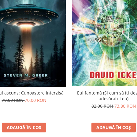
l ascuns: Cunoaștere interzisă
Eul fantomă (Și cum să îți de
adevăratul eu)
79,00 RON
70,00 RON
82,00 RON
73,80 RON
ADAUGĂ ÎN COȘ
ADAUGĂ ÎN COȘ