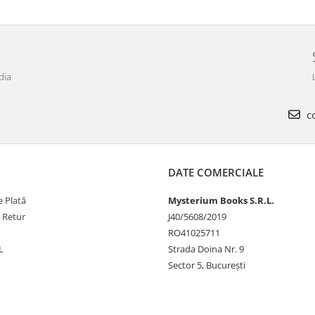
dia
co
DATE COMERCIALE
 Plată
Mysterium Books S.R.L.
e Retur
J40/5608/2019
RO41025711
L
Strada Doina Nr. 9
Sector 5, București