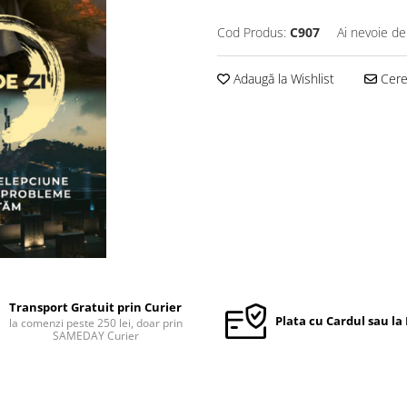
Cod Produs:
C907
Ai nevoie de
Adaugă la Wishlist
Cere 
Transport Gratuit prin Curier
Plata cu Cardul sau la
la comenzi peste 250 lei, doar prin
SAMEDAY Curier