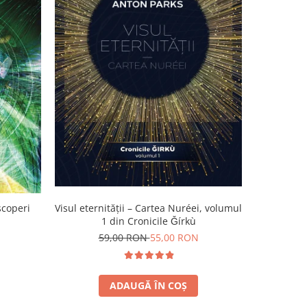
-4%
scoperi
Visul eternității – Cartea Nuréei, volumul
Mâna a
1 din Cronicile Ǧírkù
2
59,00 RON
55,00 RON
ADAUGĂ ÎN COȘ