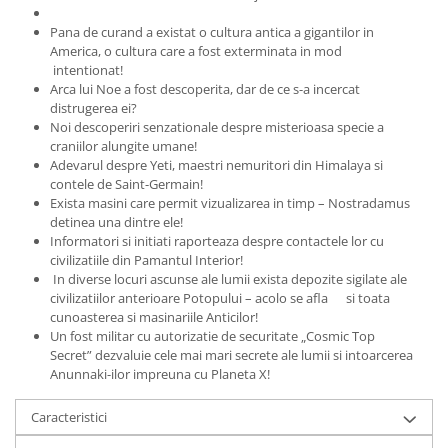
Pana de curand a existat o cultura antica a gigantilor in
America, o cultura care a fost exterminata in mod
intentionat!
Arca lui Noe a fost descoperita, dar de ce s-a incercat
distrugerea ei?
Noi descoperiri senzationale despre misterioasa specie a
craniilor alungite umane!
Adevarul despre Yeti, maestri nemuritori din Himalaya si
contele de Saint-Germain!
Exista masini care permit vizualizarea in timp – Nostradamus
detinea una dintre ele!
Informatori si initiati raporteaza despre contactele lor cu
civilizatiile din Pamantul Interior!
In diverse locuri ascunse ale lumii exista depozite sigilate ale
civilizatiilor anterioare Potopului – acolo se afla si toata
cunoasterea si masinariile Anticilor!
Un fost militar cu autorizatie de securitate „Cosmic Top
Secret” dezvaluie cele mai mari secrete ale lumii si intoarcerea
Anunnaki-ilor impreuna cu Planeta X!
Caracteristici