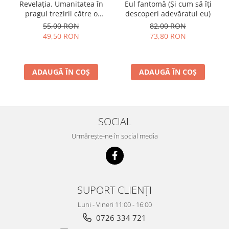
Revelația. Umanitatea în
Eul fantomă (Și cum să îți
pragul trezirii către o
descoperi adevăratul eu)
conştientizare superioară,
55,00 RON
82,00 RON
volumul 2
49,50 RON
73,80 RON
ADAUGĂ ÎN COȘ
ADAUGĂ ÎN COȘ
SOCIAL
Urmărește-ne în social media
SUPORT CLIENȚI
Luni - Vineri 11:00 - 16:00
0726 334 721