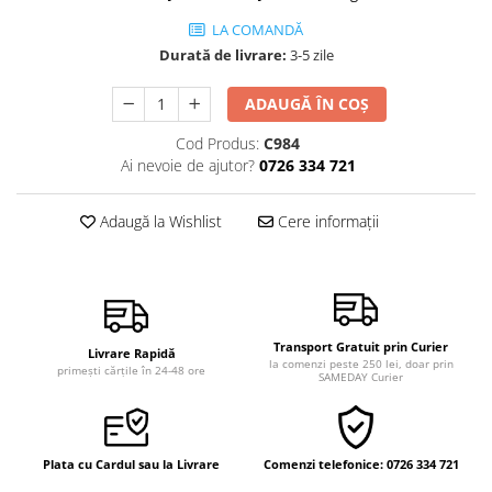
Vindecare
LA COMANDĂ
Povestiri
Durată de livrare:
3-5 zile
Relații de cuplu
ADAUGĂ ÎN COȘ
Erotism
Cod Produs:
C984
Psihologie practică
Ai nevoie de ajutor?
0726 334 721
Sexualitate
Adaugă la Wishlist
Cere informații
Lumea îngerilor
Seria Masaru Emoto
Inspiraţie divină
Îngeri
Transport Gratuit prin Curier
Livrare Rapidă
Vindecare spirituală
la comenzi peste 250 lei, doar prin
primești cărțile în 24-48 ore
SAMEDAY Curier
Viaţa de după moarte
Cristale
Supă de pui pentru suflet
Plata cu Cardul sau la Livrare
Comenzi telefonice: 0726 334 721