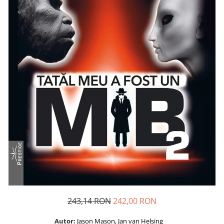
Dezvoltare personală
Astrologie
Știință
Seria Montauk
Mistere
Seria Chico Xavier
Seria Helena Blavatsky
Oracole
Sănătate
Umor
Ficțiune
Viata după moarte
Non-dualitate
243,14 RON
242,00 RON
Alimentație
Creștinism
Autor:
Jason Mason, Jan van Helsing