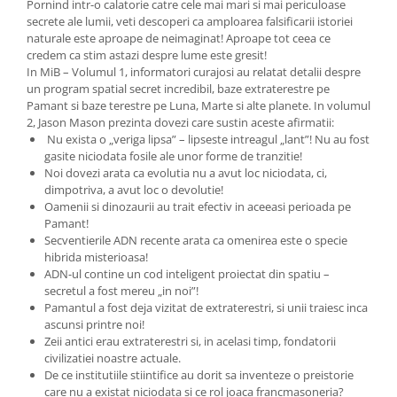
Pornind intr-o calatorie catre cele mai mari si mai periculoase
secrete ale lumii, veti descoperi ca amploarea falsificarii istoriei
naturale este aproape de neimaginat! Aproape tot ceea ce
credem ca stim astazi despre lume este gresit!
In MiB – Volumul 1, informatori curajosi au relatat detalii despre
un program spatial secret incredibil, baze extraterestre pe
Pamant si baze terestre pe Luna, Marte si alte planete. In volumul
2, Jason Mason prezinta dovezi care sustin aceste afirmatii:
Nu exista o „veriga lipsa” – lipseste intreagul „lant”! Nu au fost
gasite niciodata fosile ale unor forme de tranzitie!
Noi dovezi arata ca evolutia nu a avut loc niciodata, ci,
dimpotriva, a avut loc o devolutie!
Oamenii si dinozaurii au trait efectiv in aceeasi perioada pe
Pamant!
Secventierile ADN recente arata ca omenirea este o specie
hibrida misterioasa!
ADN-ul contine un cod inteligent proiectat din spatiu –
secretul a fost mereu „in noi”!
Pamantul a fost deja vizitat de extraterestri, si unii traiesc inca
ascunsi printre noi!
Zeii antici erau extraterestri si, in acelasi timp, fondatorii
civilizatiei noastre actuale.
De ce institutiile stiintifice au dorit sa inventeze o preistorie
care nu a existat niciodata si ce rol joaca francmasoneria?