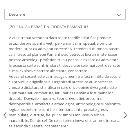
Yoga
Oracol
Descriere
Spiritualitate şi ştiinţă
„ZEII“ NU AU PARASIT NICIODATA PAMANTUL!
Fără categorie
Cunoaștere
V-ati intrebat vreodata daca toate teoriile stiintifice predate
astazi despre aparitia vietii pe Pamant si, in special, a omului
modern, sunt cu adevarat corecte? Nu credeti si dumneavoastra
ca in trecutul planetei Pamant s-au petrecut lucruri misterioase
pe care arheologii profesionisti nu pot sa le explice cu adevarat?
In aceasta carte sunt, in sfarsit, dezvaluite cele mai controversate
si mai explozive secrete ale stiintei consacrate.
Adevarul socant este ca intreaga omenire a fost mintita de secole
cu privire la originile sale. Organizatii puternice au incercat sa
creeze o dictatura stiintifica in care orice opinie divergenta este
suprimata sau combatuta, iar Charles Darwin a fost mana lor
dreapta. Dovezile impotriva teoriei evolutiei, precum si
descoperirile si artefactele arheologice, antropologice si paleonto­
logice neconforme sunt fie intentionat interpretate gresit,
manipulate, distruse, fie pur si simplu ascunse in arhive
inaccesibile. Dar de ce? De ce se teme cineva si ce anume incearca
sa ascunda cu atata incapatanare?