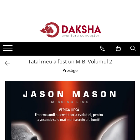
Cărți
Editura Daksha
Seria Radu Cinamar
Seria Anton Parks
Tatăl meu a fost un MIB. Volumul 2
Seria David Icke
Prestige
Seria Immanuel Velikovsky
Dezvăluiri
Spiritualitate
Extratereștrii
OZN
Transformare spirituală
Psihologie