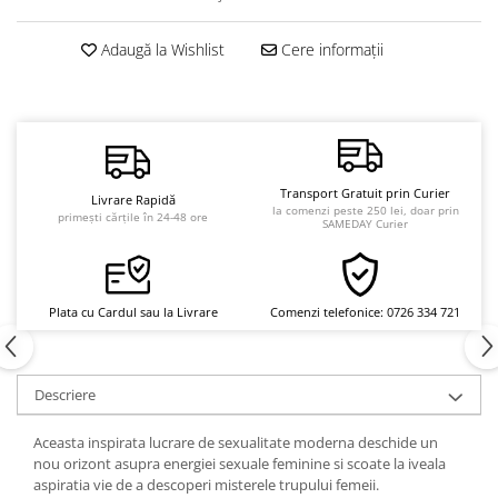
Vindecare
Adaugă la Wishlist
Cere informații
Povestiri
Relații de cuplu
Erotism
Psihologie practică
Sexualitate
Transport Gratuit prin Curier
Livrare Rapidă
la comenzi peste 250 lei, doar prin
primești cărțile în 24-48 ore
SAMEDAY Curier
Lumea îngerilor
Seria Masaru Emoto
Inspiraţie divină
Plata cu Cardul sau la Livrare
Comenzi telefonice: 0726 334 721
Îngeri
Vindecare spirituală
Descriere
Viaţa de după moarte
Cristale
Aceasta inspirata lucrare de sexualitate moderna deschide un
nou orizont asupra energiei sexuale feminine si scoate la iveala
Supă de pui pentru suflet
aspiratia vie de a descoperi misterele trupului femeii.