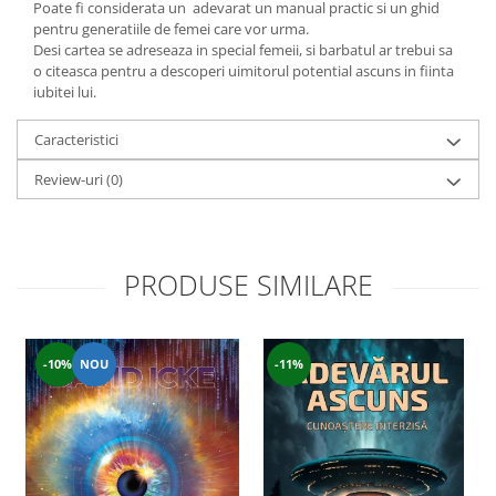
Yoga
Poate fi considerata un adevarat un manual practic si un ghid
pentru generatiile de femei care vor urma.
Oracol
Desi cartea se adreseaza in special femeii, si barbatul ar trebui sa
o citeasca pentru a descoperi uimitorul potential ascuns in fiinta
Spiritualitate şi ştiinţă
iubitei lui.
Fără categorie
Caracteristici
Cunoaștere
Review-uri
(0)
PRODUSE SIMILARE
-10%
NOU
-11%