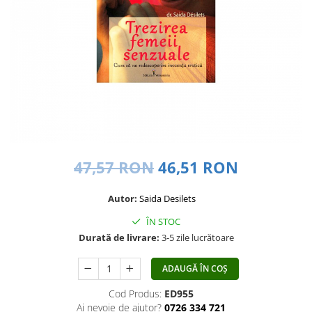
Dezvoltare personală
Astrologie
Știință
Seria Montauk
Mistere
Seria Chico Xavier
Seria Helena Blavatsky
Oracole
47,57 RON
46,51 RON
Sănătate
Umor
Autor:
Saida Desilets
Ficțiune
ÎN STOC
Durată de livrare:
3-5 zile lucrătoare
Viata după moarte
Non-dualitate
ADAUGĂ ÎN COȘ
Alimentație
Cod Produs:
ED955
Creștinism
Ai nevoie de ajutor?
0726 334 721