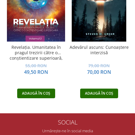
Revelația. Umanitatea în
Adevărul ascuns: Cunoaștere
pragul trezirii către o
interzisă
conştientizare superioară,
volumul 2
55,00 RON
79,00 RON
49,50 RON
70,00 RON
ADAUGĂ ÎN COȘ
ADAUGĂ ÎN COȘ
SOCIAL
Urmărește-ne în social media