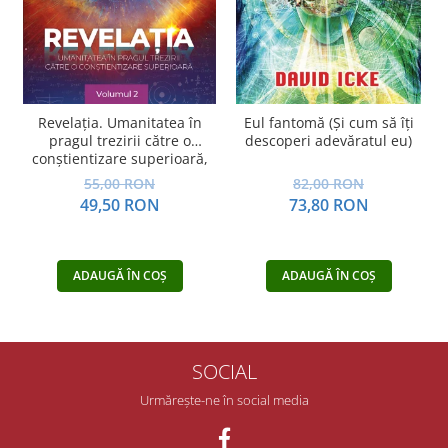
Revelația. Umanitatea în
Eul fantomă (Și cum să îți
A
pragul trezirii către o
descoperi adevăratul eu)
conştientizare superioară,
volumul 2
55,00 RON
82,00 RON
49,50 RON
73,80 RON
ADAUGĂ ÎN COȘ
ADAUGĂ ÎN COȘ
SOCIAL
Urmărește-ne în social media