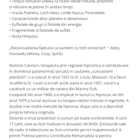
• Timpul simultan (ideea ca toate vietile trecute, prezente
si viitoare se petrec in acelasi timp).
• Insula Pastelui, Loch Ness, Liniile Nazca, Piramidele.
• Caracteristicile altor planete si dimensiuni.
• Sufletele de grup si fiintele din energie.
• Fragmentele si fatetele de suflet.
• Iluzia timpului.
„Recunoasterea faptului ca suntem cu totii conectati” ~ Abby
Horowitz (Minte, Corp, Spirit)
Dolores Cannon, terapeuta prin regresie hipnotica si cercetatoare
in domeniul paranormal, lansata in cautarea „cunoasterii
pierdute”, s-a nascut in anul 1931 la St. Louis, Missouri. Si-a facut
studiile la St. Louis si a trait acolo pana in anul 1951, cand s-a
casatorit cu un militar de cariera din Marina SUA.
Incepand din anul 1968, s-a implicat in lucrul cu hipnoza, iar din
anul 1979 a lucrat exclusiv cu terapia vietilor trecute si regresiile. A
studiat mai multe metode de hipnoza, dupa care si-a dezvoltat
propria tehnica originala.
Dolores a tinut prezentari si cursuri pe toate continentele. A scris
17 carti, care au fost traduse in douazeci de limbi. Emisiunile sale
de radio si televiziune au fost urmarite pe tot mapamondul. A
primit Premiul pentru Contributie Remarcabila si pentru