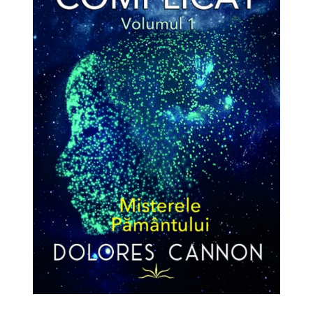
Dezvoltare personală
Astrologie
Știință
Seria Montauk
Mistere
Seria Chico Xavier
Seria Helena Blavatsky
Oracole
Sănătate
Umor
Ficțiune
Viata după moarte
Non-dualitate
Alimentație
Creștinism