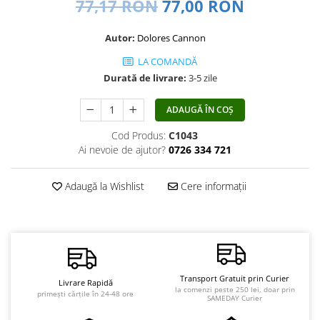
77,17 RON
77,00 RON
Vindecare
Povestiri
Autor:
Dolores Cannon
Relații de cuplu
LA COMANDĂ
Durată de livrare:
3-5 zile
Erotism
Psihologie practică
ADAUGĂ ÎN COȘ
Sexualitate
Cod Produs:
C1043
Lumea îngerilor
Ai nevoie de ajutor?
0726 334 721
Seria Masaru Emoto
Adaugă la Wishlist
Cere informații
Inspiraţie divină
Îngeri
Vindecare spirituală
Viaţa de după moarte
Cristale
Transport Gratuit prin Curier
Livrare Rapidă
la comenzi peste 250 lei, doar prin
primești cărțile în 24-48 ore
SAMEDAY Curier
Supă de pui pentru suflet