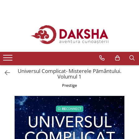
Cărți
Editura Daksha
Seria Radu Cinamar
Seria Anton Parks
Seria David Icke
Universul Complicat- Misterele Pământului.
Seria Immanuel Velikovsky
Volumul 1
Dezvăluiri
Prestige
Spiritualitate
Extratereștrii
OZN
Transformare spirituală
Psihologie