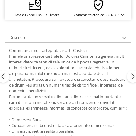
Yoga
Oracol
Plata cu Cardul sau la Livrare
Comenzi telefonice: 0726 334 721
Spiritualitate şi ştiinţă
Fără categorie
Descriere
Cunoaștere
Continuarea mult-asteptata a cartii Custozii.
Primele unsprezece carti ale lui Dolores Cannon au generat mult
interes, datorita tehnicii sale unice de hipnoza regresiva. In
ultimele trei decenii, ea a explorat prin aceasta tehnica domenii
ale paranormalului care nu au mai fost abordate de alti
anchetatori. Procedura sa inovatoare si cercetarile deschizatoare
de drum i-au atras un numar urias de cititori fideli, interesati de
domeniul metafizicii.
Recunoscuta universal ca fiind una dintre cele mai importante
carti din istoria metafizicii, seria de carti Universul convolut
explica si examineaza informatii si concepte complicate, cum ar fi:
• Dumnezeu-Sursa.
• Cunoasterea subconstienta a calatoriei interdimensionale
• Universuri, vieti si realitati paralele.