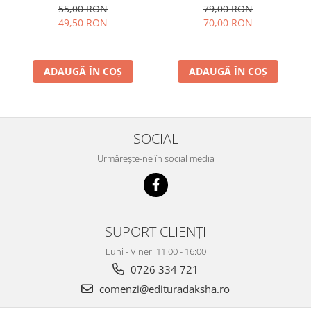
conştientizare superioară,
55,00 RON
79,00 RON
volumul 2
49,50 RON
70,00 RON
ADAUGĂ ÎN COȘ
ADAUGĂ ÎN COȘ
SOCIAL
Urmărește-ne în social media
SUPORT CLIENȚI
Luni - Vineri 11:00 - 16:00
0726 334 721
comenzi@edituradaksha.ro