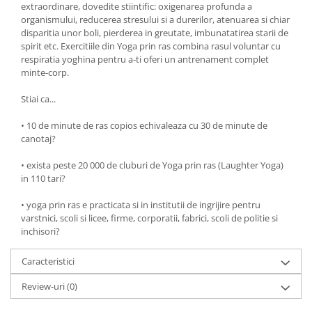
Yoga
extraordinare, dovedite stiintific: oxigenarea profunda a
organismului, reducerea stresului si a durerilor, atenuarea si chiar
Oracol
disparitia unor boli, pierderea in greutate, imbunatatirea starii de
Spiritualitate şi ştiinţă
spirit etc. Exercitiile din Yoga prin ras combina rasul voluntar cu
respiratia yoghina pentru a-ti oferi un antrenament complet
Fără categorie
minte-corp.
Cunoaștere
Stiai ca...
• 10 de minute de ras copios echivaleaza cu 30 de minute de
canotaj?
• exista peste 20 000 de cluburi de Yoga prin ras (Laughter Yoga)
in 110 tari?
• yoga prin ras e practicata si in institutii de ingrijire pentru
varstnici, scoli si licee, firme, corporatii, fabrici, scoli de politie si
inchisori?
Caracteristici
Review-uri
(0)