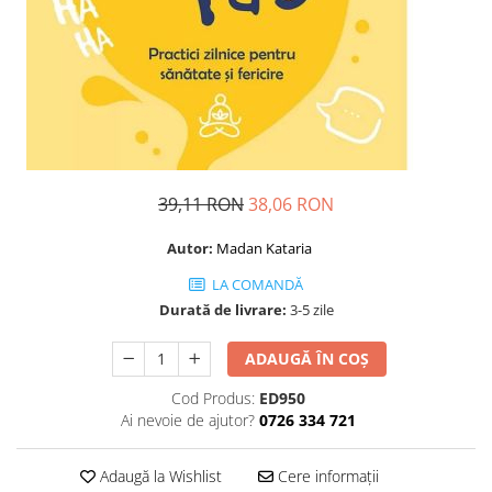
Dezvoltare personală
Astrologie
Știință
Seria Montauk
Mistere
Seria Chico Xavier
39,11 RON
38,06 RON
Seria Helena Blavatsky
Oracole
Autor:
Madan Kataria
Sănătate
LA COMANDĂ
Umor
Durată de livrare:
3-5 zile
Ficțiune
ADAUGĂ ÎN COȘ
Viata după moarte
Cod Produs:
ED950
Non-dualitate
Ai nevoie de ajutor?
0726 334 721
Alimentație
Adaugă la Wishlist
Cere informații
Creștinism