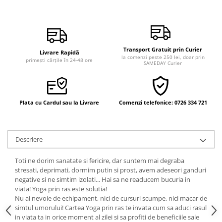
Vindecare
Povestiri
Relații de cuplu
Transport Gratuit prin Curier
Livrare Rapidă
Erotism
la comenzi peste 250 lei, doar prin
primești cărțile în 24-48 ore
SAMEDAY Curier
Psihologie practică
Sexualitate
Lumea îngerilor
Plata cu Cardul sau la Livrare
Comenzi telefonice: 0726 334 721
Seria Masaru Emoto
Inspiraţie divină
Descriere
Îngeri
Toti ne dorim sanatate si fericire, dar suntem mai degraba
Vindecare spirituală
stresati, deprimati, dormim putin si prost, avem adeseori ganduri
Viaţa de după moarte
negative si ne simtim izolati... Hai sa ne readucem bucuria in
viata! Yoga prin ras este solutia!
Cristale
Nu ai nevoie de echipament, nici de cursuri scumpe, nici macar de
simtul umorului! Cartea Yoga prin ras te invata cum sa aduci rasul
Supă de pui pentru suflet
in viata ta in orice moment al zilei si sa profiti de beneficiile sale