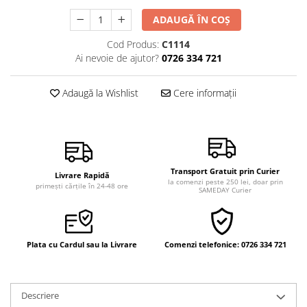
Vindecare
ADAUGĂ ÎN COȘ
Povestiri
Cod Produs:
C1114
Relații de cuplu
Ai nevoie de ajutor?
0726 334 721
Erotism
Adaugă la Wishlist
Cere informații
Psihologie practică
Sexualitate
Lumea îngerilor
Seria Masaru Emoto
Transport Gratuit prin Curier
Livrare Rapidă
Inspiraţie divină
la comenzi peste 250 lei, doar prin
primești cărțile în 24-48 ore
SAMEDAY Curier
Îngeri
Vindecare spirituală
Plata cu Cardul sau la Livrare
Comenzi telefonice: 0726 334 721
Viaţa de după moarte
Cristale
Supă de pui pentru suflet
Descriere