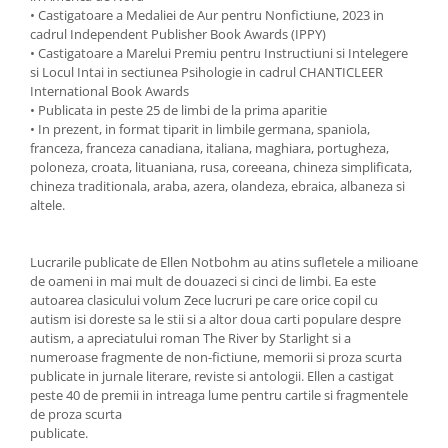
• Castigatoare a Medaliei de Aur pentru Nonfictiune, 2023 in
cadrul Indepen­dent Publisher Book Awards (IPPY)
• Castigatoare a Marelui Premiu pentru Instructiuni si Intelegere
si Locul Intai in sectiunea Psihologie in cadrul CHANTICLEER
International Book Awards
• Publicata in peste 25 de limbi de la prima aparitie
• In prezent, in format tiparit in limbile germana, spaniola,
franceza, franceza canadiana, italiana, maghiara, portugheza,
poloneza, croata, lituaniana, rusa, coreeana, chineza simplificata,
chineza traditionala, araba, azera, olandeza, ebraica, albaneza si
altele.
Lucrarile publicate de Ellen Notbohm au atins sufletele a milioane
de oameni in mai mult de douazeci si cinci de limbi. Ea este
autoarea clasicului volum Zece lucruri pe care orice copil cu
autism isi doreste sa le stii si a altor doua carti populare despre
autism, a apreciatului roman The River by Starlight si a
numeroase fragmente de non-fictiune, memorii si proza scurta
publicate in jurnale literare, reviste si antologii. Ellen a castigat
peste 40 de premii in intreaga lume pentru cartile si fragmentele
de proza scurta
publicate.