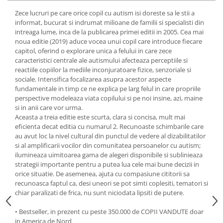
Yoga
Zece lucruri pe care orice copil cu autism isi doreste sa le stii a
Oracol
informat, bucurat si indrumat milioane de familii si specialisti din
intreaga lume, inca de la publicarea primei editii in 2005. Cea mai
Spiritualitate şi ştiinţă
noua editie (2019) aduce vocea unui copil care introduce fiecare
Fără categorie
capitol, oferind o explorare unica a felului in care zece
caracteristici centrale ale autismului afecteaza perceptiile si
Cunoaștere
reactiile copiilor la mediile inconjuratoare fizice, senzoriale si
sociale. Intensifica focalizarea asupra acestor aspecte
fundamentale in timp ce ne explica pe larg felul in care propriile
perspective modeleaza viata copilului si pe noi insine, azi, maine
si in anii care vor urma.
Aceasta a treia editie este scurta, clara si concisa, mult mai
eficienta decat editia cu numarul 2. Recunoaste schimbarile care
au avut loc la nivel cultural din punctul de vedere al dizabilitatilor
si al amplificarii vocilor din comunitatea persoanelor cu autism;
ilumineaza uimitoarea gama de alegeri disponibile si sublinieaza
strategii importante pentru a putea lua cele mai bune decizii in
orice situatie. De asemenea, ajuta cu compasiune cititorii sa
recunoasca faptul ca, desi uneori se pot simti coplesiti, tematori si
chiar paralizati de frica, nu sunt niciodata lipsiti de putere.
• Bestseller, in prezent cu peste 350.000 de COPII VANDUTE doar
in America de Nord