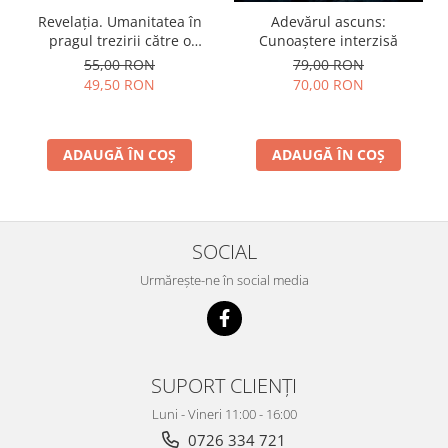
Revelația. Umanitatea în
Adevărul ascuns:
pragul trezirii către o
Cunoaștere interzisă
conştientizare superioară,
55,00 RON
79,00 RON
volumul 2
49,50 RON
70,00 RON
ADAUGĂ ÎN COȘ
ADAUGĂ ÎN COȘ
SOCIAL
Urmărește-ne în social media
SUPORT CLIENȚI
Luni - Vineri 11:00 - 16:00
0726 334 721