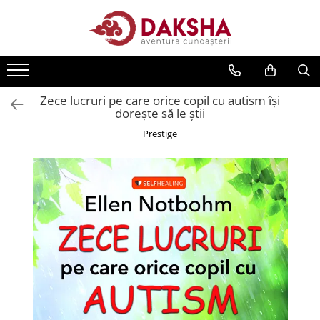
Cărți
Editura Daksha
Zece lucruri pe care orice copil cu autism își
Seria Radu Cinamar
dorește să le știi
Seria Anton Parks
Prestige
Seria David Icke
Seria Immanuel Velikovsky
Dezvăluiri
Spiritualitate
Extratereștrii
OZN
Transformare spirituală
Psihologie