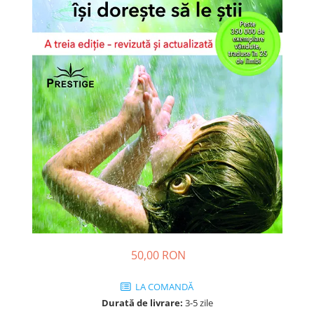
Dezvoltare personală
Astrologie
Știință
Seria Montauk
Mistere
Seria Chico Xavier
Seria Helena Blavatsky
Oracole
Sănătate
Umor
Ficțiune
Viata după moarte
50,00 RON
Non-dualitate
Alimentație
LA COMANDĂ
Durată de livrare:
3-5 zile
Creștinism