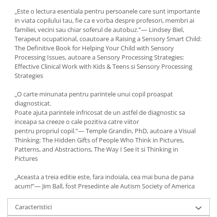
„Este o lectura esentiala pentru persoanele care sunt importante
in viata copilului tau, fie ca e vorba despre profesori, membri ai
familiei, vecini sau chiar soferul de autobuz.”— Lindsey Biel,
Terapeut ocupational, coautoare a Raising a Sensory Smart Child:
The Definitive Book for Helping Your Child with Sensory
Processing Issues, autoare a Sensory Processing Strategies:
Effective Clinical Work with Kids & Teens si Sensory Processing
Strategies
„O carte minunata pentru parintele unui copil proaspat
diagnosticat.
Poate ajuta parintele infricosat de un astfel de diagnostic sa
inceapa sa creeze o cale pozitiva catre viitor
pentru propriul copil.”— Temple Grandin, PhD, autoare a Visual
Thinking: The Hidden Gifts of People Who Think in Pictures,
Patterns, and Abstractions, The Way I See It si Thinking in
Pictures
„Aceasta a treia editie este, fara indoiala, cea mai buna de pana
acum!”— Jim Ball, fost Presedinte ale Autism Society of America
Caracteristici