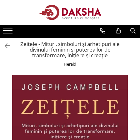
Cărți
Editura Daksha
Zeițele - Mituri, simboluri și arhetipuri ale
Seria Radu Cinamar
divinului feminin și puterea lor de
Seria Anton Parks
transformare, inițiere și creație
Seria David Icke
Herald
Seria Immanuel Velikovsky
Dezvăluiri
Spiritualitate
Extratereștrii
OZN
Transformare spirituală
Psihologie