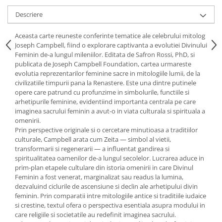
Yoga
Descriere
Oracol
Spiritualitate şi ştiinţă
Aceasta carte reuneste conferinte tematice ale celebrului mitolog
Joseph Campbell, fiind o explorare captivanta a evolutiei Divinului
Fără categorie
Feminin de-a lungul mileniilor. Editata de Safron Rossi, PhD, si
Cunoaștere
publicata de Joseph Campbell Foundation, cartea urmareste
evolutia reprezentarilor feminine sacre in mitologiile lumii, de la
civilizatiile timpurii pana la Renastere. Este una dintre putinele
opere care patrund cu profunzime in simbolurile, functiile si
arhetipurile feminine, evidentiind importanta centrala pe care
imaginea sacrului feminin a avut-o in viata culturala si spirituala a
omenirii.
Prin perspective originale si o cercetare minutioasa a traditiilor
culturale, Campbell arata cum Zeita — simbol al vietii,
transformarii si regenerarii — a influentat gandirea si
spiritualitatea oamenilor de-a lungul secolelor. Lucrarea aduce in
prim-plan etapele cultulare din istoria omenirii in care Divinul
Feminin a fost venerat, marginalizat sau readus la lumina,
dezvaluind ciclurile de ascensiune si declin ale arhetipului divin
feminin. Prin comparatii intre mitologiile antice si traditiile iudaice
si crestine, textul ofera o perspectiva esentiala asupra modului in
care religiile si societatile au redefinit imaginea sacrului.