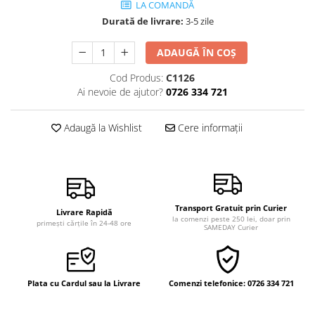
LA COMANDĂ
Vindecare
Durată de livrare:
3-5 zile
Povestiri
ADAUGĂ ÎN COȘ
Relații de cuplu
Cod Produs:
C1126
Erotism
Ai nevoie de ajutor?
0726 334 721
Psihologie practică
Sexualitate
Adaugă la Wishlist
Cere informații
Lumea îngerilor
Seria Masaru Emoto
Inspiraţie divină
Îngeri
Transport Gratuit prin Curier
Livrare Rapidă
la comenzi peste 250 lei, doar prin
primești cărțile în 24-48 ore
SAMEDAY Curier
Vindecare spirituală
Viaţa de după moarte
Cristale
Plata cu Cardul sau la Livrare
Comenzi telefonice: 0726 334 721
Supă de pui pentru suflet