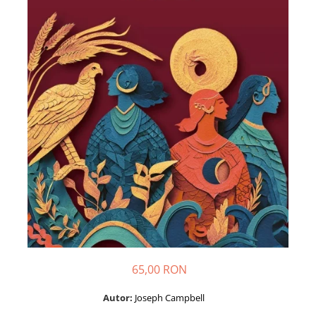
Dezvoltare personală
Astrologie
Știință
Seria Montauk
Mistere
Seria Chico Xavier
Seria Helena Blavatsky
Oracole
Sănătate
Umor
Ficțiune
Viata după moarte
Non-dualitate
65,00 RON
Alimentație
Autor:
Joseph Campbell
Creștinism