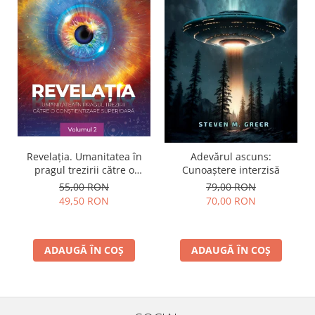
Revelația. Umanitatea în
Adevărul ascuns:
pragul trezirii către o
Cunoaștere interzisă
conştientizare superioară,
55,00 RON
79,00 RON
volumul 2
49,50 RON
70,00 RON
ADAUGĂ ÎN COȘ
ADAUGĂ ÎN COȘ