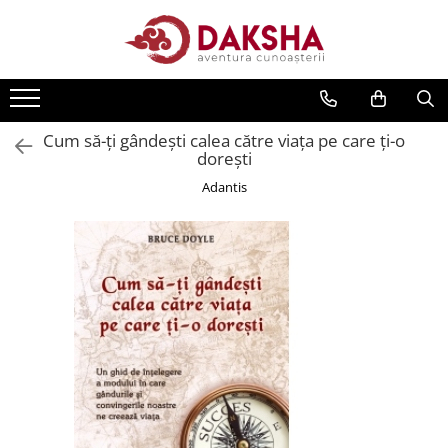
Cărți
Editura Daksha
Cum să-ți gândeşti calea către viața pe care ți-o
Seria Radu Cinamar
dorești
Seria Anton Parks
Adantis
Seria David Icke
Seria Immanuel Velikovsky
Dezvăluiri
Spiritualitate
Extratereștrii
OZN
Transformare spirituală
Psihologie