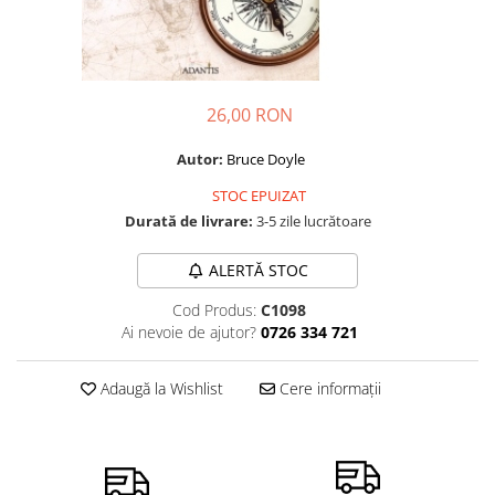
Dezvoltare personală
Astrologie
Știință
Seria Montauk
26,00 RON
Mistere
Autor:
Bruce Doyle
Seria Chico Xavier
STOC EPUIZAT
Seria Helena Blavatsky
Durată de livrare:
3-5 zile lucrătoare
Oracole
ALERTĂ STOC
Sănătate
Umor
Cod Produs:
C1098
Ai nevoie de ajutor?
0726 334 721
Ficțiune
Viata după moarte
Adaugă la Wishlist
Cere informații
Non-dualitate
Alimentație
Creștinism