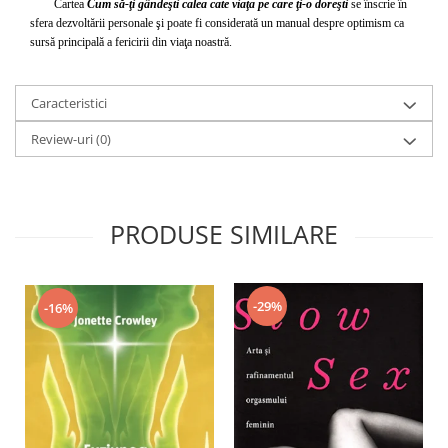
Yoga
Cartea
Cum să-ţi gândeşti calea cate viaţa pe care ţi-o doreşti
se înscrie în
sfera dezvoltării personale şi poate fi considerată un manual despre optimism ca
Oracol
sursă principală a fericirii din viaţa noastră.
Spiritualitate şi ştiinţă
Fără categorie
Caracteristici
Cunoaștere
Review-uri
(0)
PRODUSE SIMILARE
-29%
-16%