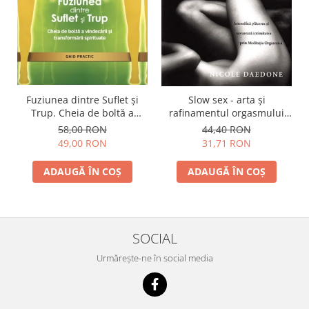
Fuziunea dintre Suflet și
Slow sex - arta şi
Trup. Cheia de boltă a
rafinamentul orgasmului
vindecării și transformării
feminin
58,00 RON
44,40 RON
spirituale
49,00 RON
31,71 RON
ADAUGĂ ÎN COȘ
ADAUGĂ ÎN COȘ
SOCIAL
Urmărește-ne în social media