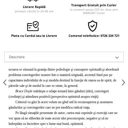
Vindecare
Transport Gratuit prin Curier
Livrare Rapidă
la comenzi peste 250 lei, doar prin
primești cărțile în 24-48 ore
SAMEDAY Curier
Povestiri
Relații de cuplu
Erotism
Plata cu Cardul sau la Livrare
Comenzi telefonice: 0726 334 721
Psihologie practică
Sexualitate
Descriere
Lumea îngerilor
Seria Masaru Emoto
ucrarea se situează la graniţa dintre psihologie şi cunoaştere spirituală şi abordează
problema convingerilor noastre într-o manieră originală, accentul fiind pus pe
Inspiraţie divină
capacitatea individului de a-şi modela destinul în funcţie de starea sa de spirit, de
Îngeri
părerile sale şi de modul în care se simte, în general.
Bruce Doyle
stabileşte o relaţie ternară între gânduri (idei), convingeri
Vindecare spirituală
(credinţe) şi atitudinea pozitivă (perspectiva optimistă asupra vieţii).
Viaţa de după moarte
Cititorul va găsi în acest volum un ghid util în recunoaşterea şi asumarea
gândurilor şi convingerilor care ne pot modifica radical viaţa.
Cristale
Pe lângă situaţiile prezentate de autor, cartea mai cuprinde şi exerciţii care ne
vor ajuta să ne eliberăm de toate aceste idei preconcepute, negative şi să ne
Supă de pui pentru suflet
îndreptăm cu încredere spre o lume mai bună, optimistă.