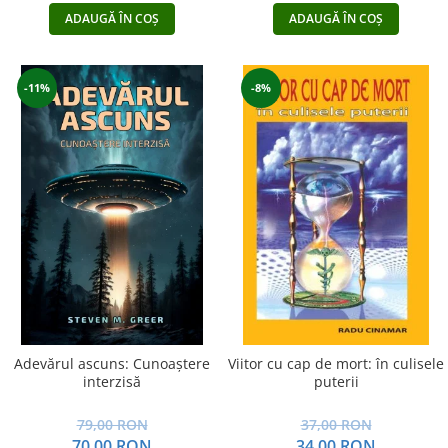
ADAUGĂ ÎN COȘ
ADAUGĂ ÎN COȘ
-11%
-8%
Adevărul ascuns: Cunoaștere
Viitor cu cap de mort: în culisele
interzisă
puterii
79,00 RON
37,00 RON
70,00 RON
34,00 RON