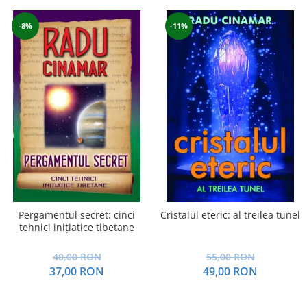
-8%
-11%
Pergamentul secret: cinci
Cristalul eteric: al treilea tunel
tehnici inițiatice tibetane
40,00 RON
55,00 RON
37,00 RON
49,00 RON