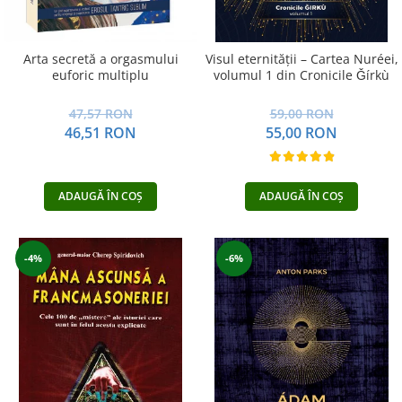
Arta secretă a orgasmului
Visul eternității – Cartea Nuréei,
euforic multiplu
volumul 1 din Cronicile Ǧírkù
47,57 RON
59,00 RON
46,51 RON
55,00 RON
ADAUGĂ ÎN COȘ
ADAUGĂ ÎN COȘ
-4%
-6%