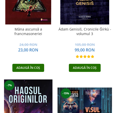
Mâna ascunsă a
Ádam Genisiš, Cronicile Ǧírkù -
francmasoneriei
volumul 3
24,00 RON
105,00 RON
23,00 RON
99,00 RON
ADAUGĂ ÎN COȘ
ADAUGĂ ÎN COȘ
-7%
-15%