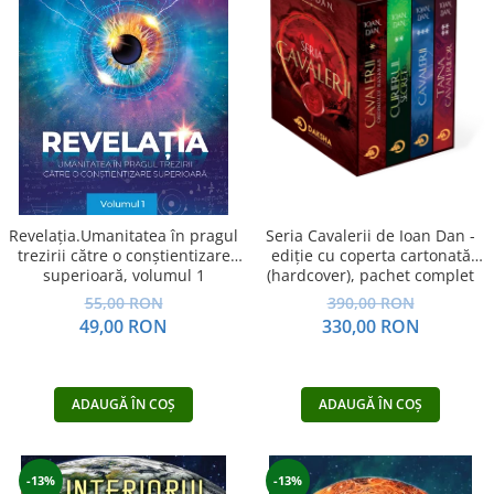
Yoga
Oracol
Spiritualitate şi ştiinţă
Fără categorie
Cunoaștere
Seria Cavalerii de Ioan Dan -
Revelația.Umanitatea în pragul
ediție cu coperta cartonată
trezirii către o conştientizare
(hardcover), pachet complet
superioară, volumul 1
390,00 RON
55,00 RON
330,00 RON
49,00 RON
ADAUGĂ ÎN COȘ
ADAUGĂ ÎN COȘ
-13%
-13%