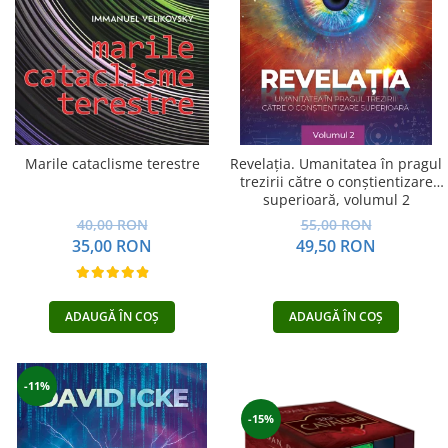
Vindecare
Povestiri
Relații de cuplu
Erotism
Psihologie practică
Marile cataclisme terestre
Revelația. Umanitatea în pragul
Sexualitate
trezirii către o conştientizare
superioară, volumul 2
Lumea îngerilor
40,00 RON
55,00 RON
Seria Masaru Emoto
35,00 RON
49,50 RON
Inspiraţie divină
Îngeri
ADAUGĂ ÎN COȘ
ADAUGĂ ÎN COȘ
Vindecare spirituală
Viaţa de după moarte
-11%
Cristale
-15%
Supă de pui pentru suflet