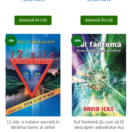
ADAUGĂ ÎN COȘ
ADAUGĂ ÎN COȘ
-9%
-10%
12 zile: o inițiere secretă în
Eul fantomă (Și cum să îți
tărâmul tainic al zeilor
descoperi adevăratul eu)