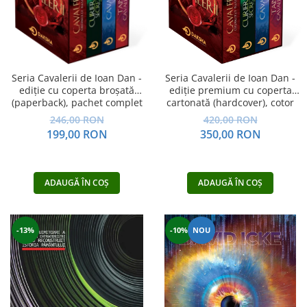
Dezvoltare personală
Astrologie
Știință
Seria Montauk
Seria Cavalerii de Ioan Dan -
Seria Cavalerii de Ioan Dan -
Mistere
ediție cu coperta broșată
ediție premium cu coperta
(paperback), pachet complet
cartonată (hardcover), cotor
Seria Chico Xavier
rotunjit, cusută, în cutie, pachet
246,00 RON
420,00 RON
complet
Seria Helena Blavatsky
199,00 RON
350,00 RON
Oracole
Sănătate
ADAUGĂ ÎN COȘ
ADAUGĂ ÎN COȘ
Umor
Ficțiune
-13%
-10%
NOU
Viata după moarte
Non-dualitate
Alimentație
Creștinism