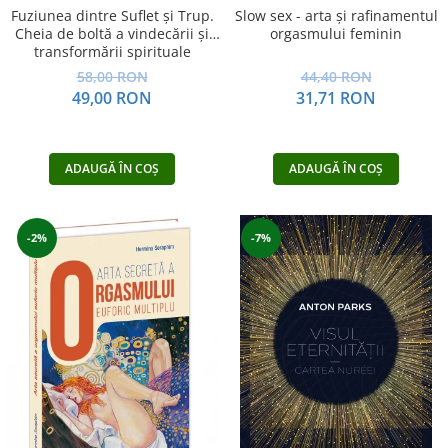
Fuziunea dintre Suflet și Trup.
Slow sex - arta şi rafinamentul
Cheia de boltă a vindecării și
orgasmului feminin
transformării spirituale
58,00 RON
44,40 RON
49,00 RON
31,71 RON
ADAUGĂ ÎN COȘ
ADAUGĂ ÎN COȘ
-2%
-7%