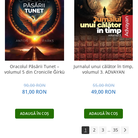
Oracolul Păsării Tunet –
Jurnalul unui călător în timp,
volumul 5 din Cronicile Ǧírkù
volumul 3. ADVAYAN
90,00 RON
55,00 RON
81,00 RON
49,00 RON
ADAUGĂ ÎN COȘ
ADAUGĂ ÎN COȘ
1
2
3
35
...