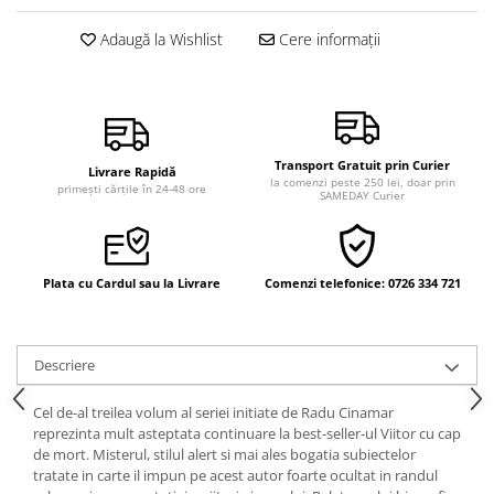
Vindecare
Adaugă la Wishlist
Cere informații
Povestiri
Relații de cuplu
Erotism
Psihologie practică
Transport Gratuit prin Curier
Livrare Rapidă
la comenzi peste 250 lei, doar prin
Sexualitate
primești cărțile în 24-48 ore
SAMEDAY Curier
Lumea îngerilor
Seria Masaru Emoto
Plata cu Cardul sau la Livrare
Comenzi telefonice: 0726 334 721
Inspiraţie divină
Îngeri
Vindecare spirituală
Descriere
Viaţa de după moarte
Cel de-al treilea volum al seriei initiate de Radu Cinamar
Cristale
reprezinta mult asteptata continuare la best-seller-ul Viitor cu cap
de mort. Misterul, stilul alert si mai ales bogatia subiectelor
Supă de pui pentru suflet
tratate in carte il impun pe acest autor foarte ocultat in randul