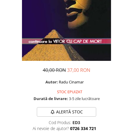
Dezvoltare personală
Astrologie
Știință
Seria Montauk
Mistere
Seria Chico Xavier
Seria Helena Blavatsky
Oracole
40,00 RON
37,00 RON
Sănătate
Autor:
Radu Cinamar
Umor
STOC EPUIZAT
Ficțiune
Durată de livrare:
3-5 zile lucrătoare
Viata după moarte
Non-dualitate
ALERTĂ STOC
Alimentație
Cod Produs:
ED3
Ai nevoie de ajutor?
0726 334 721
Creștinism