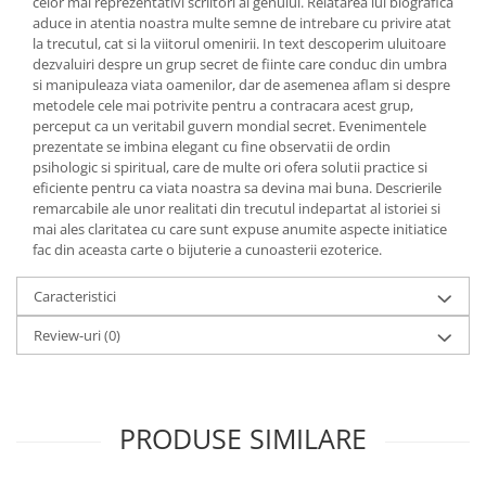
celor mai reprezentativi scriitori ai genului. Relatarea lui biografica
Yoga
aduce in atentia noastra multe semne de intrebare cu privire atat
Oracol
la trecutul, cat si la viitorul omenirii. In text descoperim uluitoare
dezvaluiri despre un grup secret de fiinte care conduc din umbra
Spiritualitate şi ştiinţă
si manipuleaza viata oamenilor, dar de asemenea aflam si despre
Fără categorie
metodele cele mai potrivite pentru a contracara acest grup,
perceput ca un veritabil guvern mondial secret. Evenimentele
Cunoaștere
prezentate se imbina elegant cu fine observatii de ordin
psihologic si spiritual, care de multe ori ofera solutii practice si
eficiente pentru ca viata noastra sa devina mai buna. Descrierile
remarcabile ale unor realitati din trecutul indepartat al istoriei si
mai ales claritatea cu care sunt expuse anumite aspecte initiatice
fac din aceasta carte o bijuterie a cunoasterii ezoterice.
Caracteristici
Review-uri
(0)
PRODUSE SIMILARE