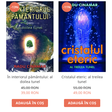
-13%
-11%
În interiorul pământului: al
Cristalul eteric: al treilea
doilea tunel
tunel
45,00 RON
55,00 RON
39,00 RON
49,00 RON
ADAUGĂ ÎN COȘ
ADAUGĂ ÎN COȘ