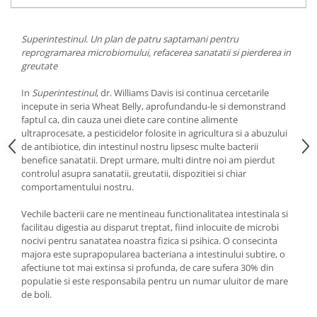
Yoga
Oracol
Superintestinul. Un plan de patru saptamani pentru
Spiritualitate şi ştiinţă
reprogramarea microbiomului, refacerea sanatatii si pierderea in
greutate
Fără categorie
Cunoaștere
In
Superintestinul
, dr. Williams Davis isi continua cercetarile
incepute in seria Wheat Belly, aprofundandu-le si demonstrand
faptul ca, din cauza unei diete care contine alimente
ultraprocesate, a pesticidelor folosite in agricultura si a abuzului
de antibiotice, din intestinul nostru lipsesc multe bacterii
benefice sanatatii. Drept urmare, multi dintre noi am pierdut
controlul asupra sanatatii, greutatii, dispozitiei si chiar
comportamentului nostru.
Vechile bacterii care ne mentineau functionalitatea intestinala si
facilitau digestia au disparut treptat, fiind inlocuite de microbi
nocivi pentru sanatatea noastra fizica si psihica. O consecinta
majora este suprapopularea bacteriana a intestinului subtire, o
afectiune tot mai extinsa si profunda, de care sufera 30% din
populatie si este responsabila pentru un numar uluitor de mare
de boli.