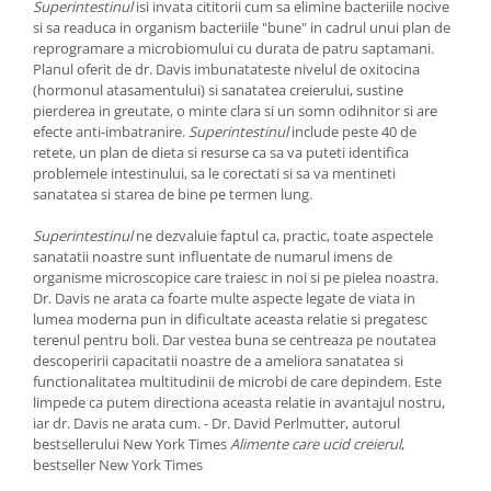
Superintestinul
isi invata cititorii cum sa elimine bacteriile nocive
si sa readuca in organism bacteriile "bune" in cadrul unui plan de
reprogramare a microbiomului cu durata de patru saptamani.
Planul oferit de dr. Davis imbunatateste nivelul de oxitocina
(hormonul atasamentului) si sanatatea creierului, sustine
pierderea in greutate, o minte clara si un somn odihnitor si are
efecte anti-imbatranire.
Superintestinul
include peste 40 de
retete, un plan de dieta si resurse ca sa va puteti identifica
problemele intestinului, sa le corectati si sa va mentineti
sanatatea si starea de bine pe termen lung.
Superintestinul
ne dezvaluie faptul ca, practic, toate aspectele
sanatatii noastre sunt influentate de numarul imens de
organisme microscopice care traiesc in noi si pe pielea noastra.
Dr. Davis ne arata ca foarte multe aspecte legate de viata in
lumea moderna pun in dificultate aceasta relatie si pregatesc
terenul pentru boli. Dar vestea buna se centreaza pe noutatea
descoperirii capacitatii noastre de a ameliora sanatatea si
functionalitatea multitudinii de microbi de care depindem. Este
limpede ca putem directiona aceasta relatie in avantajul nostru,
iar dr. Davis ne arata cum. - Dr. David Perlmutter, autorul
bestsellerului New York Times
Alimente care ucid creierul
,
bestseller New York Times