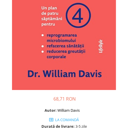
Dezvoltare personală
Astrologie
Știință
Seria Montauk
Mistere
Seria Chico Xavier
Seria Helena Blavatsky
Oracole
Sănătate
Umor
Ficțiune
Viata după moarte
68,71 RON
Non-dualitate
Autor:
William Davis
Alimentație
LA COMANDĂ
Creștinism
Durată de livrare:
3-5 zile