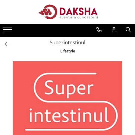
Cărți
Editura Daksha
Superintestinul
Seria Radu Cinamar
Lifestyle
Seria Anton Parks
Seria David Icke
Seria Immanuel Velikovsky
Dezvăluiri
Spiritualitate
Extratereștrii
OZN
Transformare spirituală
Psihologie