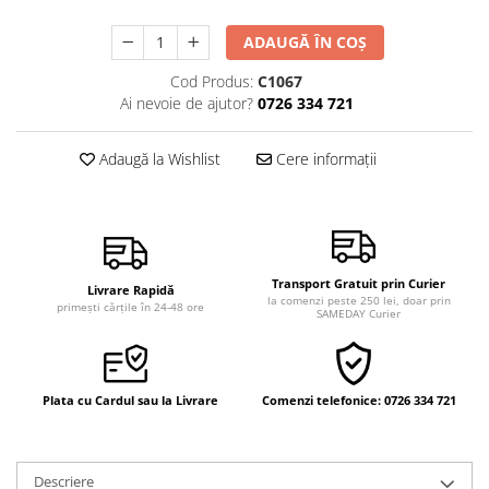
Vindecare
ADAUGĂ ÎN COȘ
Povestiri
Cod Produs:
C1067
Relații de cuplu
Ai nevoie de ajutor?
0726 334 721
Erotism
Psihologie practică
Adaugă la Wishlist
Cere informații
Sexualitate
Lumea îngerilor
Seria Masaru Emoto
Transport Gratuit prin Curier
Inspiraţie divină
Livrare Rapidă
la comenzi peste 250 lei, doar prin
primești cărțile în 24-48 ore
SAMEDAY Curier
Îngeri
Vindecare spirituală
Viaţa de după moarte
Plata cu Cardul sau la Livrare
Comenzi telefonice: 0726 334 721
Cristale
Supă de pui pentru suflet
Descriere