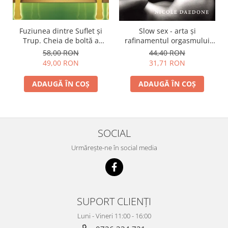
Fuziunea dintre Suflet și
Slow sex - arta şi
Trup. Cheia de boltă a
rafinamentul orgasmului
vindecării și transformării
feminin
58,00 RON
44,40 RON
spirituale
49,00 RON
31,71 RON
ADAUGĂ ÎN COȘ
ADAUGĂ ÎN COȘ
SOCIAL
Urmărește-ne în social media
SUPORT CLIENȚI
Luni - Vineri 11:00 - 16:00