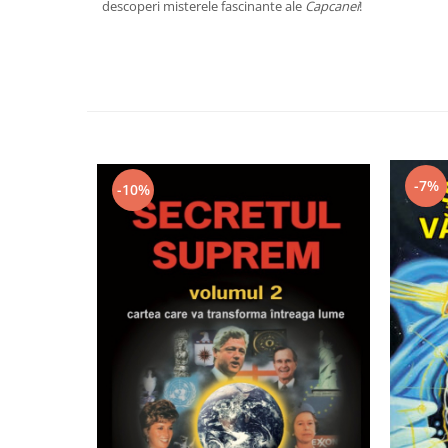
descoperi misterele fascinante ale
Capcanei
!
-7%
-10%