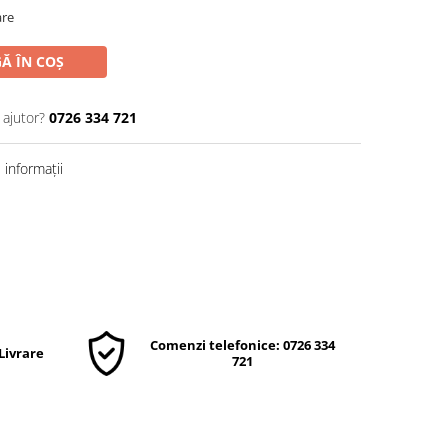
are
Ă ÎN COȘ
 ajutor?
0726 334 721
informații
Comenzi telefonice: 0726 334
 Livrare
721