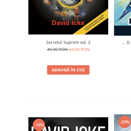
Secretul Suprem vol. 2
... Ș
49,00 RON
44,00 RON
ADAUGĂ ÎN COȘ
-29%
-10%