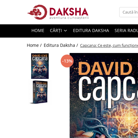
Cărți
HOME
CĂRȚI
EDITURA DAKSHA
SERIA RAD
Editura Daksha
Seria Radu Cinamar
Home /
Editura Daksha /
Capcana: Ce este, cum funcționea
Seria Anton Parks
-13%
Seria David Icke
Seria Immanuel Velikovsky
Dezvăluiri
Spiritualitate
Extratereștrii
OZN
Transformare spirituală
Psihologie