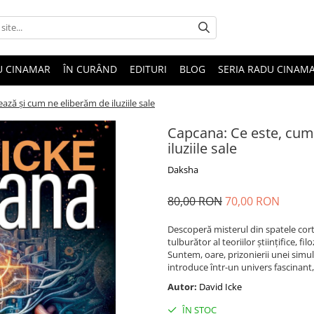
U CINAMAR
ÎN CURÂND
EDITURI
BLOG
SERIA RADU CINAM
ză și cum ne eliberăm de iluziile sale
Capcana: Ce este, cum
iluziile sale
Daksha
80,00 RON
70,00 RON
Descoperă misterul din spatele cortin
tulburător al teoriilor științifice, f
Suntem, oare, prizonierii unei simu
introduce într-un univers fascinant,
Autor:
David Icke
ÎN STOC