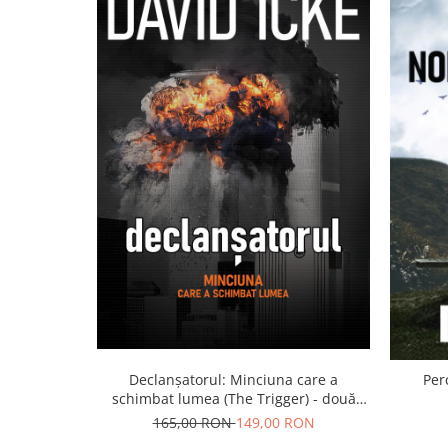
Declanșatorul: Minciuna care a
Per
schimbat lumea (The Trigger) - două
volume
165,00 RON
149,00 RON