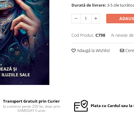
Durată de livrare:
3-5 zile lucrăto
ADAUG
Cod Produs:
C798
Ai nevoie de
Adaugă la Wishlist
Cere 
Transport Gratuit prin Curier
Plata cu Cardul sau la
la comenzi peste 250 lei, doar prin
SAMEDAY Curier