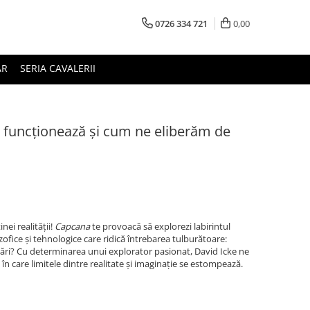
0726 334 721
0,00
AR
SERIA CAVALERII
 funcționează și cum ne eliberăm de
ei realității!
Capcana
te provoacă să explorezi labirintul
ilozofice și tehnologice care ridică întrebarea tulburătoare:
lări? Cu determinarea unui explorator pasionat, David Icke ne
 în care limitele dintre realitate și imaginație se estompează.