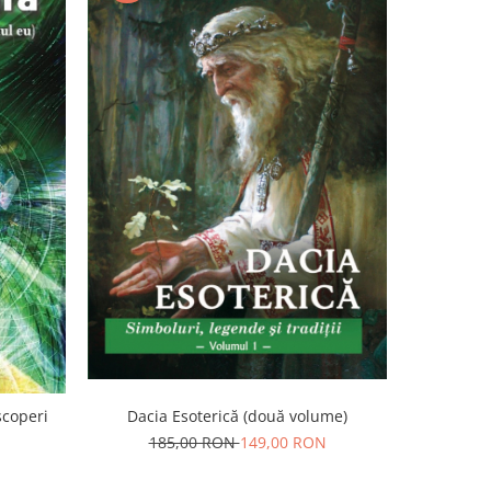
scoperi
Dacia Esoterică (două volume)
185,00 RON
149,00 RON