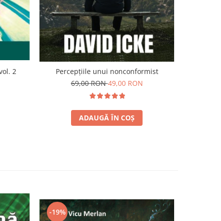
vol. 2
Percepțiile unui nonconformist
69,00 RON
49,00 RON
8
ADAUGĂ ÎN COȘ
-19%