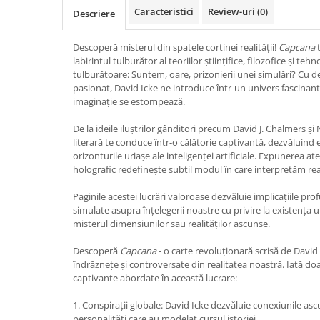
Caracteristici
Review-uri
(0)
Vindecare
Descriere
Povestiri
Descoperă misterul din spatele cortinei realității!
Capcana
t
Relații de cuplu
labirintul tulburător al teoriilor științifice, filozofice și teh
tulburătoare: Suntem, oare, prizonierii unei simulări? Cu 
Erotism
pasionat, David Icke ne introduce într-un univers fascinant, î
Psihologie practică
imaginație se estompează.
Sexualitate
De la ideile iluștrilor gânditori precum David J. Chalmers și
literară te conduce într-o călătorie captivantă, dezvăluind 
Lumea îngerilor
orizonturile uriașe ale inteligenței artificiale. Expunerea a
Seria Masaru Emoto
holografic redefinește subtil modul în care interpretăm rea
Inspiraţie divină
Paginile acestei lucrări valoroase dezvăluie implicațiile profu
simulate asupra înțelegerii noastre cu privire la existența 
Îngeri
misterul dimensiunilor sau realităților ascunse.
Vindecare spirituală
Descoperă
Capcana
- o carte revoluționară scrisă de David
Viaţa de după moarte
îndrăznețe și controversate din realitatea noastră. Iată do
captivante abordate în această lucrare:
Cristale
Supă de pui pentru suflet
1. Conspirații globale: David Icke dezvăluie conexiunile as
personalități care au modelat cursul istoriei.