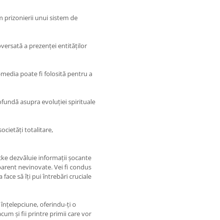
 prizonierii unui sistem de
versată a prezenței entităților
media poate fi folosită pentru a
rofundă asupra evoluției spirituale
ocietăți totalitare,
ke dezvăluie informații șocante
parent nevinovate. Vei fi condus
a face să îți pui întrebări cruciale
 înțelepciune, oferindu-ți o
m și fii printre primii care vor