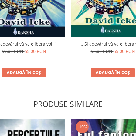
i adevărul vă va elibera vol. 1
... Și adevărul vă va elibera 
59,00 RON
55,00 RON
58,00 RON
55,00 RON
ADAUGĂ ÎN COȘ
ADAUGĂ ÎN COȘ
PRODUSE SIMILARE
-10%