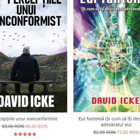
cepțiile unui nonconformist
Eul fantomă (Și cum să îți de
adevăratul eu)
69,00 RON
49,00 RON
82,00 RON
73,80 RON