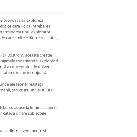
e provoacă să explorezi
nologice care ridică întrebarea
determinarea unui explorator
n care limitele dintre realitate și
 Nick Bostrom, această creație
enigmele conștiinței și explorând
tentă a conceptului de univers
litatea care ne înconjoară.
nde ale teoriei realității
umană, structura universului și
 Icke, ce aduce la lumină aspecte
ar câteva dintre subiectele
cunse dintre evenimente și