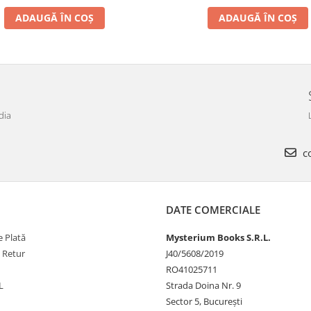
ADAUGĂ ÎN COȘ
ADAUGĂ ÎN COȘ
dia
co
DATE COMERCIALE
 Plată
Mysterium Books S.R.L.
e Retur
J40/5608/2019
RO41025711
L
Strada Doina Nr. 9
Sector 5, București