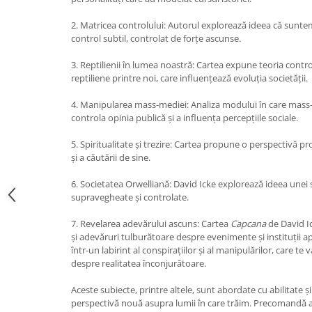
Yoga
Oracol
2. Matricea controlului: Autorul explorează ideea că suntem
control subtil, controlat de forțe ascunse.
Spiritualitate şi ştiinţă
3. Reptilienii în lumea noastră: Cartea expune teoria contro
Fără categorie
reptiliene printre noi, care influențează evoluția societății.
Cunoaștere
4. Manipularea mass-mediei: Analiza modului în care mass-
controla opinia publică și a influența percepțiile sociale.
5. Spiritualitate și trezire: Cartea propune o perspectivă p
și a căutării de sine.
6. Societatea Orwelliană: David Icke explorează ideea unei s
supravegheate și controlate.
7. Revelarea adevărului ascuns: Cartea
Capcana
de David Ic
și adevăruri tulburătoare despre evenimente și instituții a
într-un labirint al conspirațiilor și al manipulărilor, care te v
despre realitatea înconjurătoare.
Aceste subiecte, printre altele, sunt abordate cu abilitate și
perspectivă nouă asupra lumii în care trăim. Precomandă acu