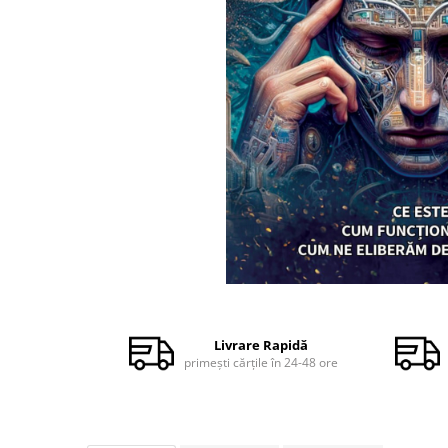
Dezvoltare personală
Astrologie
Știință
Seria Montauk
Mistere
Seria Chico Xavier
Seria Helena Blavatsky
Oracole
Sănătate
Umor
Distribuie
Ficțiune
pe
Facebook
Viata după moarte
Livrare Rapidă
primești cărțile în 24-48 ore
Non-dualitate
Alimentație
Creștinism