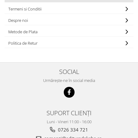
Vindecare
Termeni si Conditii
Povestiri
Despre noi
Relații de cuplu
Metode de Plata
Erotism
Politica de Retur
Psihologie practică
Sexualitate
Lumea îngerilor
SOCIAL
Seria Masaru Emoto
Urmărește-ne în social media
Inspiraţie divină
Îngeri
Vindecare spirituală
Viaţa de după moarte
SUPORT CLIENȚI
Cristale
Luni - Vineri 11:00 - 16:00
0726 334 721
Supă de pui pentru suflet