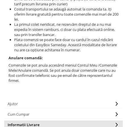
Dezvoltare personală
tarif precum livrarea prin curier)
Astrologie
Costul transportului se adaugă automat la comanda ta. Iți
oferim livrare gratuită pentru toate comenzile mai mari de 200
Știință
lei.
La primul colet neridicat, ne rezervăm dreptul de a nu mai
Seria Montauk
expedia în sistem ramburs, ci doar cu plata efectuată online,
sau prin transfer bancar.
Mistere
Plata comenzii se poate face doar cu cardul în cazul ridicării
Seria Chico Xavier
coletului din EasyBox Sameday. Această modalitate de livrare
nu are ca opțiune achitarea în numerar.
Seria Helena Blavatsky
Anulare comandă:
Oracole
Comenzile se pot anula accesând meniul Contul Meu /Comenzile
Mele/Anulare comandă. Se pot anula doar comenzile care nu au
Sănătate
fost confirmate telefonic sau pe email de către reprezentantul
Umor
firmei.
Ficțiune
Viata după moarte
Ajutor
Non-dualitate
Cum Cumpar
Alimentație
Creștinism
Informatii Livrare