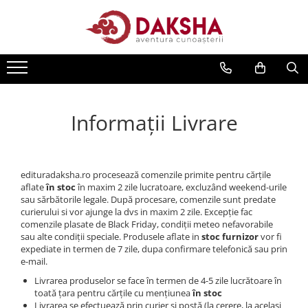
Cărți
Editura Daksha
Seria Radu Cinamar
Informații Livrare
Seria Anton Parks
Seria David Icke
Seria Immanuel Velikovsky
edituradaksha.ro procesează comenzile primite pentru cărțile
Dezvăluiri
aflate
în stoc
în maxim 2 zile lucratoare, excluzând weekend-urile
sau sărbătorile legale. După procesare, comenzile sunt predate
Spiritualitate
curierului si vor ajunge la dvs in maxim 2 zile. Excepție fac
Extratereștrii
comenzile plasate de Black Friday, condiții meteo nefavorabile
sau alte condiții speciale. Produsele aflate in
stoc furnizor
vor fi
OZN
expediate in termen de 7 zile, dupa confirmare telefonică sau prin
e-mail.
Transformare spirituală
Livrarea produselor se face în termen de 4-5 zile lucrătoare în
Psihologie
toată țara pentru cărțile cu mențiunea
în stoc
Livrarea se efectuează prin curier și poștă (la cerere, la același