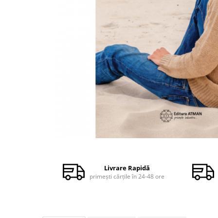
Dezvoltare personală
Astrologie
Știință
Seria Montauk
Mistere
Seria Chico Xavier
Seria Helena Blavatsky
Oracole
Sănătate
Umor
Distribuie
Ficțiune
pe
Facebook
Viata după moarte
Livrare Rapidă
primești cărțile în 24-48 ore
Non-dualitate
Alimentație
Creștinism