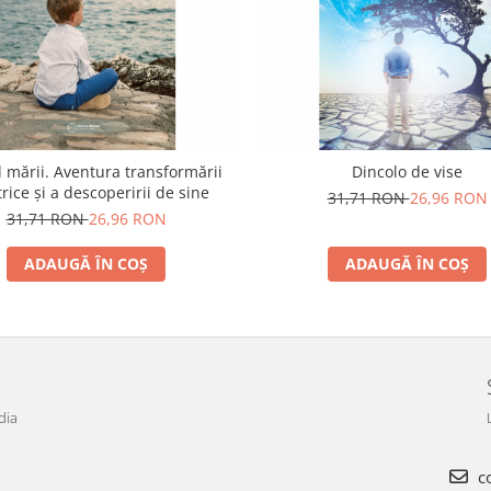
l mării. Aventura transformării
Dincolo de vise
rice și a descoperirii de sine
31,71 RON
26,96 RON
31,71 RON
26,96 RON
ADAUGĂ ÎN COȘ
ADAUGĂ ÎN COȘ
dia
co