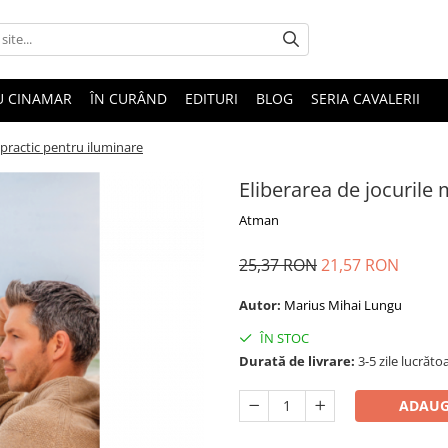
U CINAMAR
ÎN CURÂND
EDITURI
BLOG
SERIA CAVALERII
d practic pentru iluminare
Eliberarea de jocurile 
Atman
25,37 RON
21,57 RON
Autor:
Marius Mihai Lungu
ÎN STOC
Durată de livrare:
3-5 zile lucrăto
ADAUG