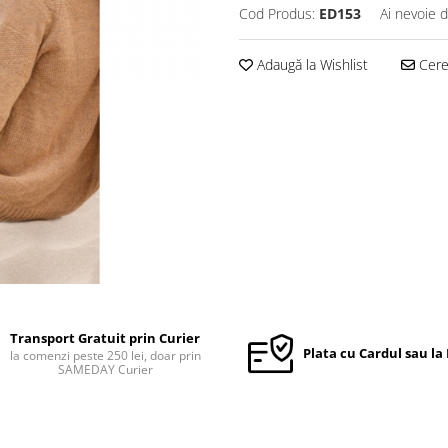
Cod Produs:
ED153
Ai nevoie d
Adaugă la Wishlist
Cere 
Transport Gratuit prin Curier
Plata cu Cardul sau la
la comenzi peste 250 lei, doar prin
SAMEDAY Curier