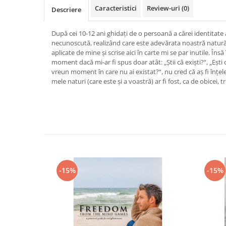
Caracteristici
Review-uri
(0)
Vindecare
Descriere
Povestiri
După cei 10-12 ani ghidați de o persoană a cărei identitate
Relații de cuplu
necunoscută, realizând care este adevărata noastră natură
aplicate de mine și scrise aici în carte mi se par inutile. Îns
Erotism
moment dacă mi-ar fi spus doar atât: „Știi că exiști?“, „Ești c
Psihologie practică
vreun moment în care nu ai existat?“, nu cred că aș fi înțel
mele naturi (care este și a voastră) ar fi fost, ca de obicei,
Sexualitate
Lumea îngerilor
Seria Masaru Emoto
Inspiraţie divină
Îngeri
Vindecare spirituală
-15%
-15%
Viaţa de după moarte
Cristale
Supă de pui pentru suflet