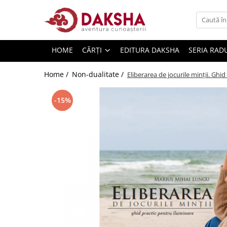
Cărți
HOME
CĂRȚI
EDITURA DAKSHA
SERIA RAD
Editura Daksha
Seria Radu Cinamar
Home /
Non-dualitate /
Eliberarea de jocurile minții. Ghi
Seria Anton Parks
-15%
Seria David Icke
Seria Immanuel Velikovsky
Dezvăluiri
Spiritualitate
Extratereștrii
OZN
Transformare spirituală
Psihologie