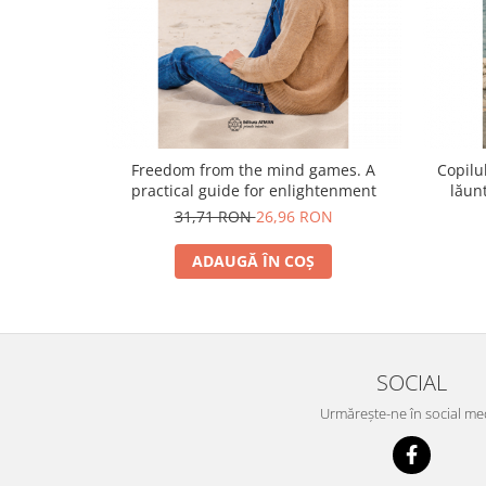
Yoga
Oracol
Spiritualitate şi ştiinţă
Fără categorie
Cunoaștere
Freedom from the mind games. A
Copilu
practical guide for enlightenment
lăunt
31,71 RON
26,96 RON
ADAUGĂ ÎN COȘ
SOCIAL
Urmărește-ne în social me