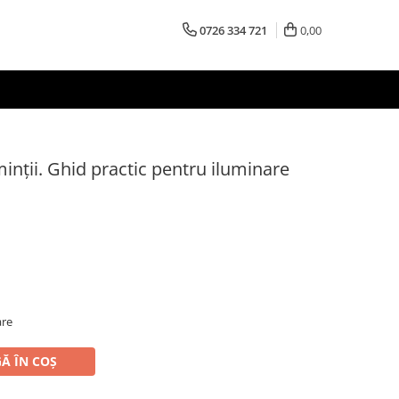
0726 334 721
0,00
minții. Ghid practic pentru iluminare
are
Ă ÎN COȘ