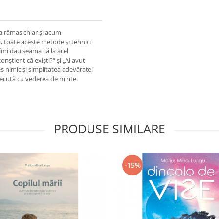
 a rămas chiar și acum
, toate aceste metode și tehnici
ă îmi dau seama că la acel
onștient că exiști?“ și „Ai avut
es nimic și simplitatea adevăratei
 trecută cu vederea de minte.
PRODUSE SIMILARE
-15%