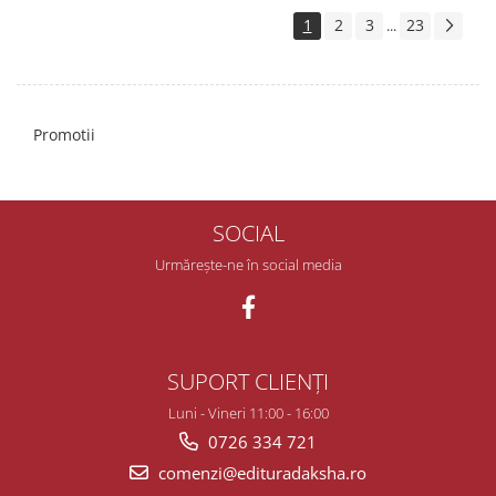
1
2
3
23
...
Promotii
SOCIAL
Urmărește-ne în social media
SUPORT CLIENȚI
Luni - Vineri 11:00 - 16:00
0726 334 721
comenzi@edituradaksha.ro