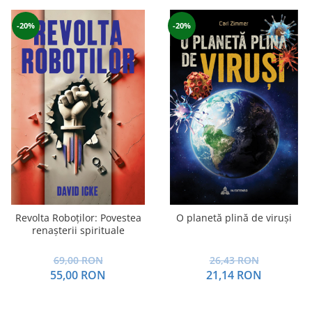
-20%
-20%
Revolta Roboților: Povestea
O planetă plină de viruși
renașterii spirituale
69,00 RON
26,43 RON
55,00 RON
21,14 RON