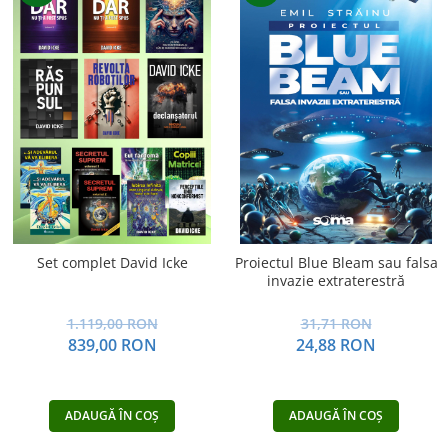
Yoga
Oracol
Spiritualitate şi ştiinţă
Fără categorie
Cunoaștere
Set complet David Icke
Proiectul Blue Bleam sau falsa
invazie extraterestră
1.119,00 RON
31,71 RON
839,00 RON
24,88 RON
ADAUGĂ ÎN COȘ
ADAUGĂ ÎN COȘ