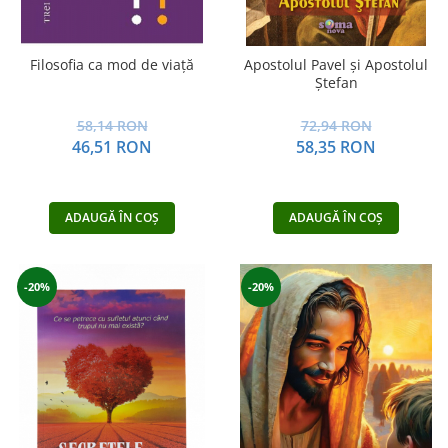
Filosofia ca mod de viață
Apostolul Pavel şi Apostolul
Ştefan
58,14 RON
72,94 RON
46,51 RON
58,35 RON
ADAUGĂ ÎN COȘ
ADAUGĂ ÎN COȘ
-20%
-20%