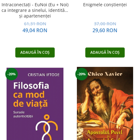
Intraconectaţi - EuNoi (Eu + Noi)
Enigmele conştienţei
ca integrare a sinelui, identităţii
şi apartenenţei
61,31 RON
37,00 RON
49,04 RON
29,60 RON
ADAUGĂ ÎN COȘ
ADAUGĂ ÎN COȘ
-20%
-20%