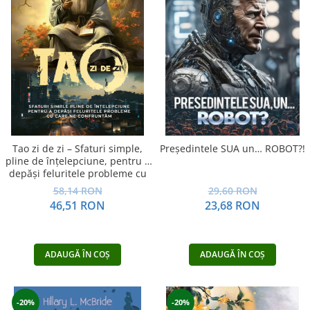
Tao zi de zi – Sfaturi simple,
Președintele SUA un… ROBOT?!
pline de înțelepciune, pentru a
depăși feluritele probleme cu
care ne confruntăm
58,14 RON
29,60 RON
46,51 RON
23,68 RON
ADAUGĂ ÎN COȘ
ADAUGĂ ÎN COȘ
-20%
-20%