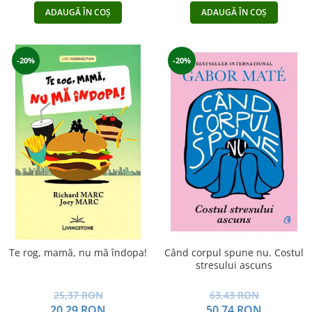
ADAUGĂ ÎN COȘ
ADAUGĂ ÎN COȘ
-20%
-20%
Te rog, mamă, nu mă îndopa!
Când corpul spune nu. Costul
stresului ascuns
25,37 RON
63,43 RON
20,29 RON
50,74 RON