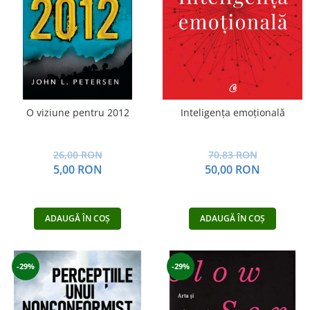
Dezvoltare personală
Astrologie
Știință
Seria Montauk
Mistere
Seria Chico Xavier
O viziune pentru 2012
Inteligența emoțională
Seria Helena Blavatsky
Oracole
26,00 RON
70,83 RON
5,00 RON
50,00 RON
Sănătate
Umor
Ficțiune
ADAUGĂ ÎN COȘ
ADAUGĂ ÎN COȘ
Viata după moarte
Non-dualitate
-29%
-29%
Alimentație
Creștinism