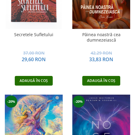
Secretele Sufletului
Pâinea noastră cea
dumnezeiască
37,00 RON
42,29 RON
29,60 RON
33,83 RON
ADAUGĂ ÎN COȘ
ADAUGĂ ÎN COȘ
-20%
-20%