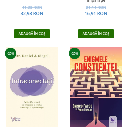
Împărăţie
41,23 RON
21,14 RON
32,98 RON
16,91 RON
ADAUGĂ ÎN COȘ
ADAUGĂ ÎN COȘ
-20%
-20%