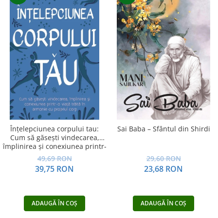
Înțelepciunea corpului tau:
Sai Baba – Sfântul din Shirdi
Cum să găsești vindecarea,
împlinirea și conexiunea printr-
o viață trăită în armonie cu
49,69 RON
29,60 RON
propriul corp
39,75 RON
23,68 RON
ADAUGĂ ÎN COȘ
ADAUGĂ ÎN COȘ