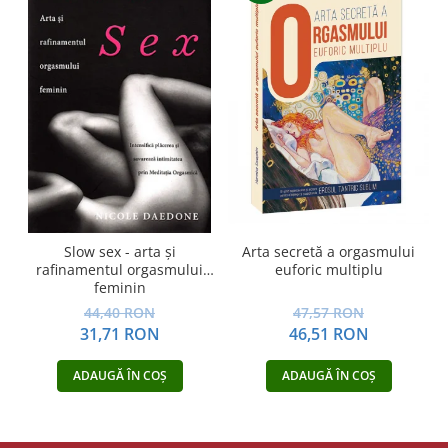
Arta secretă a orgasmului
Slow sex - arta şi
euforic multiplu
rafinamentul orgasmului
feminin
47,57 RON
44,40 RON
46,51 RON
31,71 RON
ADAUGĂ ÎN COȘ
ADAUGĂ ÎN COȘ