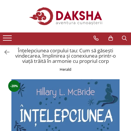
Cărți
Editura Daksha
Seria Radu Cinamar
Seria Anton Parks
Înțelepciunea corpului tau: Cum să găsești
vindecarea, împlinirea și conexiunea printr-o
Seria David Icke
viață trăită în armonie cu propriul corp
Seria Immanuel Velikovsky
Herald
Dezvăluiri
Spiritualitate
-20%
Extratereștrii
OZN
Transformare spirituală
Psihologie