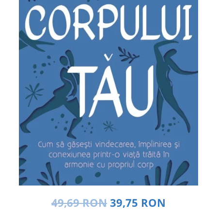
Dezvoltare personală
Astrologie
Știință
Seria Montauk
Mistere
Seria Chico Xavier
Seria Helena Blavatsky
Oracole
Sănătate
Umor
Ficțiune
Viata după moarte
Non-dualitate
Alimentație
49,69 RON
39,75 RON
Creștinism