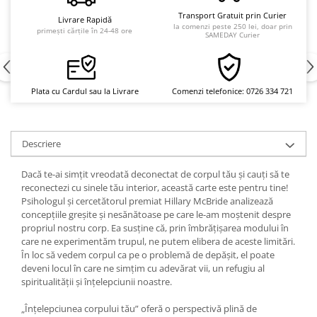
Yoga
Transport Gratuit prin Curier
Livrare Rapidă
Oracol
la comenzi peste 250 lei, doar prin
primești cărțile în 24-48 ore
SAMEDAY Curier
Spiritualitate şi ştiinţă
Fără categorie
Cunoaștere
Plata cu Cardul sau la Livrare
Comenzi telefonice: 0726 334 721
Descriere
Dacă te-ai simțit vreodată deconectat de corpul tău și cauți să te
reconectezi cu sinele tău interior, această carte este pentru tine!
Psihologul și cercetătorul premiat Hillary McBride analizează
concepțiile greșite și nesănătoase pe care le-am moștenit despre
propriul nostru corp. Ea susține că, prin îmbrățișarea modului în
care ne experimentăm trupul, ne putem elibera de aceste limitări.
În loc să vedem corpul ca pe o problemă de depășit, el poate
deveni locul în care ne simțim cu adevărat vii, un refugiu al
spiritualității și înțelepciunii noastre.
„Înțelepciunea corpului tău” oferă o perspectivă plină de