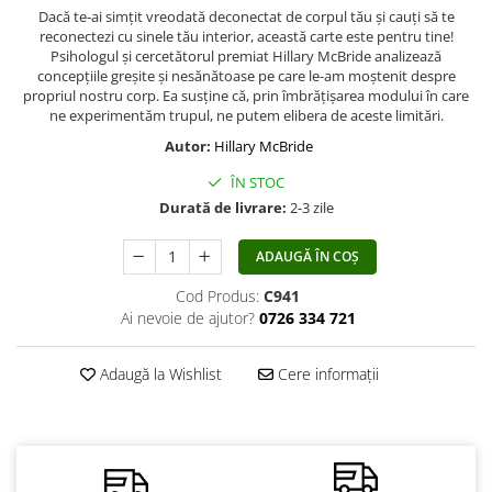
Dacă te-ai simțit vreodată deconectat de corpul tău și cauți să te
Vindecare
reconectezi cu sinele tău interior, această carte este pentru tine!
Povestiri
Psihologul și cercetătorul premiat Hillary McBride analizează
concepțiile greșite și nesănătoase pe care le-am moștenit despre
Relații de cuplu
propriul nostru corp. Ea susține că, prin îmbrățișarea modului în care
ne experimentăm trupul, ne putem elibera de aceste limitări.
Erotism
Autor:
Hillary McBride
Psihologie practică
ÎN STOC
Sexualitate
Durată de livrare:
2-3 zile
Lumea îngerilor
ADAUGĂ ÎN COȘ
Seria Masaru Emoto
Inspiraţie divină
Cod Produs:
C941
Ai nevoie de ajutor?
0726 334 721
Îngeri
Vindecare spirituală
Adaugă la Wishlist
Cere informații
Viaţa de după moarte
Cristale
Supă de pui pentru suflet