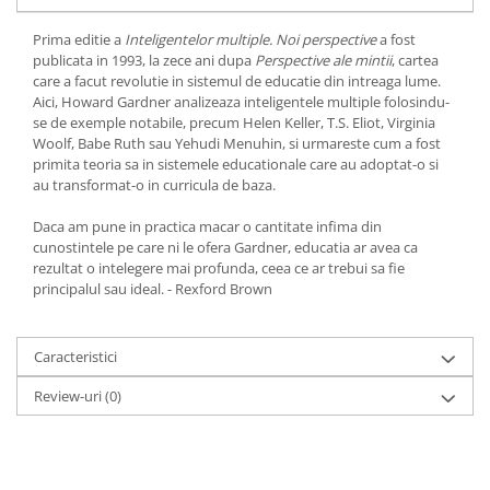
Yoga
Oracol
Prima editie a
Inteligentelor multiple. Noi perspective
a fost
publicata in 1993, la zece ani dupa
Perspective ale mintii
, cartea
Spiritualitate şi ştiinţă
care a facut revolutie in sistemul de educatie din intreaga lume.
Aici, Howard Gardner analizeaza inteligentele multiple folosindu-
Fără categorie
se de exemple notabile, precum Helen Keller, T.S. Eliot, Virginia
Cunoaștere
Woolf, Babe Ruth sau Yehudi Menuhin, si urmareste cum a fost
primita teoria sa in sistemele educationale care au adoptat-o si
au transformat-o in curricula de baza.
Daca am pune in practica macar o cantitate infima din
cunostintele pe care ni le ofera Gardner, educatia ar avea ca
rezultat o intelegere mai profunda, ceea ce ar trebui sa fie
principalul sau ideal. - Rexford Brown
Caracteristici
Review-uri
(0)