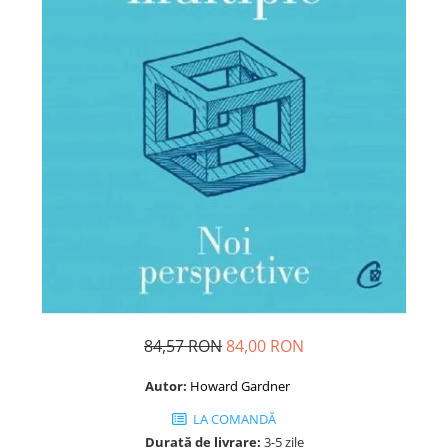
Dezvoltare personală
Astrologie
Știință
Seria Montauk
Mistere
Seria Chico Xavier
Seria Helena Blavatsky
Oracole
Sănătate
Umor
Ficțiune
Viata după moarte
84,57 RON
84,00 RON
Non-dualitate
Autor:
Howard Gardner
Alimentație
LA COMANDĂ
Creștinism
Durată de livrare:
3-5 zile