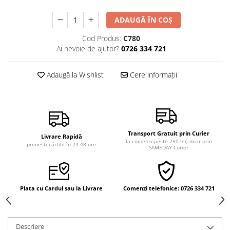
Vindecare
ADAUGĂ ÎN COȘ
Povestiri
Cod Produs:
C780
Relații de cuplu
Ai nevoie de ajutor?
0726 334 721
Erotism
Psihologie practică
Adaugă la Wishlist
Cere informații
Sexualitate
Lumea îngerilor
Seria Masaru Emoto
Transport Gratuit prin Curier
Inspiraţie divină
Livrare Rapidă
la comenzi peste 250 lei, doar prin
primești cărțile în 24-48 ore
SAMEDAY Curier
Îngeri
Vindecare spirituală
Viaţa de după moarte
Plata cu Cardul sau la Livrare
Comenzi telefonice: 0726 334 721
Cristale
Supă de pui pentru suflet
Descriere