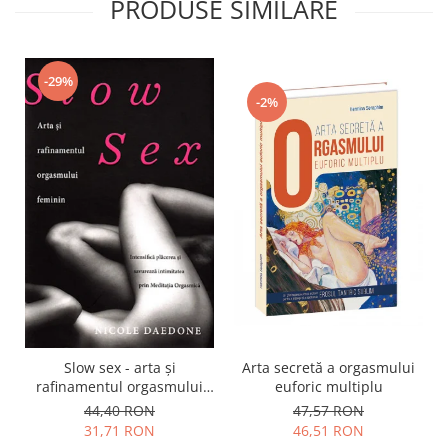
PRODUSE SIMILARE
-29%
-2%
Slow sex - arta şi
Arta secretă a orgasmului
rafinamentul orgasmului
euforic multiplu
feminin
44,40 RON
47,57 RON
31,71 RON
46,51 RON