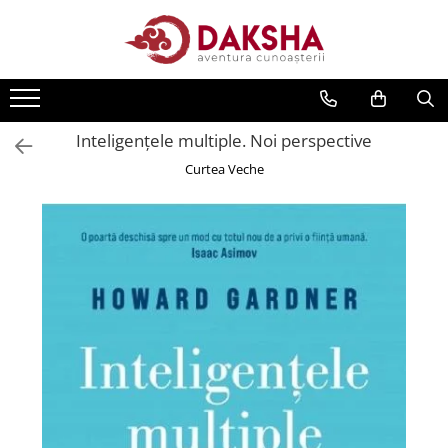
Cărți
Editura Daksha
Inteligențele multiple. Noi perspective
Seria Radu Cinamar
Curtea Veche
Seria Anton Parks
Seria David Icke
Seria Immanuel Velikovsky
Dezvăluiri
Spiritualitate
Extratereștrii
OZN
Transformare spirituală
Psihologie