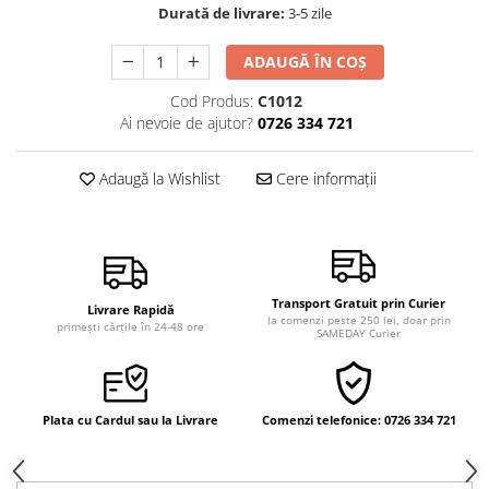
Durată de livrare:
3-5 zile
Vindecare
Povestiri
ADAUGĂ ÎN COȘ
Relații de cuplu
Cod Produs:
C1012
Erotism
Ai nevoie de ajutor?
0726 334 721
Psihologie practică
Adaugă la Wishlist
Cere informații
Sexualitate
Lumea îngerilor
Seria Masaru Emoto
Inspiraţie divină
Transport Gratuit prin Curier
Livrare Rapidă
la comenzi peste 250 lei, doar prin
Îngeri
primești cărțile în 24-48 ore
SAMEDAY Curier
Vindecare spirituală
Viaţa de după moarte
Plata cu Cardul sau la Livrare
Comenzi telefonice: 0726 334 721
Cristale
Supă de pui pentru suflet