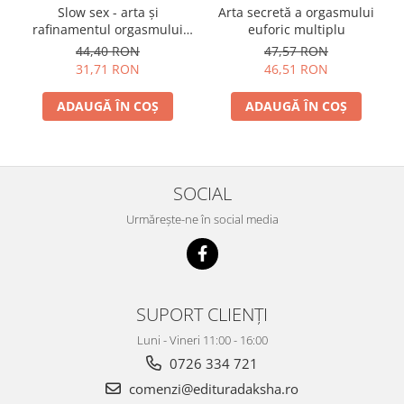
Slow sex - arta şi
Arta secretă a orgasmului
rafinamentul orgasmului
euforic multiplu
feminin
44,40 RON
47,57 RON
31,71 RON
46,51 RON
ADAUGĂ ÎN COȘ
ADAUGĂ ÎN COȘ
SOCIAL
Urmărește-ne în social media
SUPORT CLIENȚI
Luni - Vineri 11:00 - 16:00
0726 334 721
comenzi@edituradaksha.ro