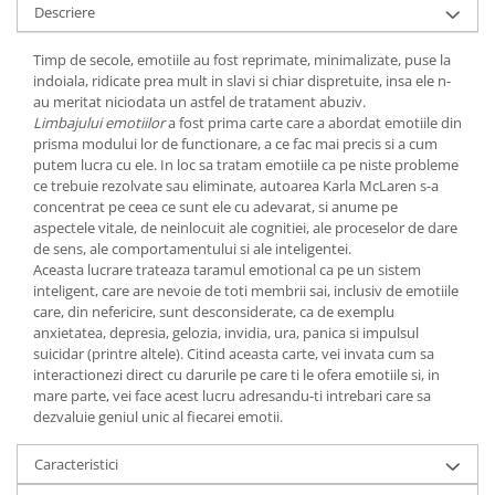
Yoga
Descriere
Oracol
Timp de secole, emotiile au fost reprimate, minimalizate, puse la
Spiritualitate şi ştiinţă
indoiala, ridicate prea mult in slavi si chiar dispretuite, insa ele n-
au meritat niciodata un astfel de tratament abuziv.
Fără categorie
Limbajului emotiilor
a fost prima carte care a abordat emotiile din
Cunoaștere
prisma modului lor de functionare, a ce fac mai precis si a cum
putem lucra cu ele. In loc sa tratam emotiile ca pe niste probleme
ce trebuie rezolvate sau eliminate, autoarea Karla McLaren s-a
concentrat pe ceea ce sunt ele cu adevarat, si anume pe
aspectele vitale, de neinlocuit ale cognitiei, ale proceselor de dare
de sens, ale comportamentului si ale inteligentei.
Aceasta lucrare trateaza taramul emotional ca pe un sistem
inteligent, care are nevoie de toti membrii sai, inclusiv de emotiile
care, din nefericire, sunt desconsiderate, ca de exemplu
anxietatea, depresia, gelozia, invidia, ura, panica si impulsul
suicidar (printre altele). Citind aceasta carte, vei invata cum sa
interactionezi direct cu darurile pe care ti le ofera emotiile si, in
mare parte, vei face acest lucru adresandu-ti intrebari care sa
dezvaluie geniul unic al fiecarei emotii.
Caracteristici