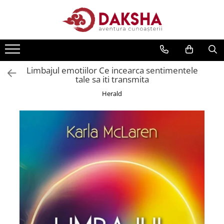
Cărți
Editura Daksha
Limbajul emotiilor Ce incearca sentimentele
Seria Radu Cinamar
tale sa iti transmita
Seria Anton Parks
Herald
Seria David Icke
Seria Immanuel Velikovsky
Dezvăluiri
Spiritualitate
Extratereștrii
OZN
Transformare spirituală
Psihologie