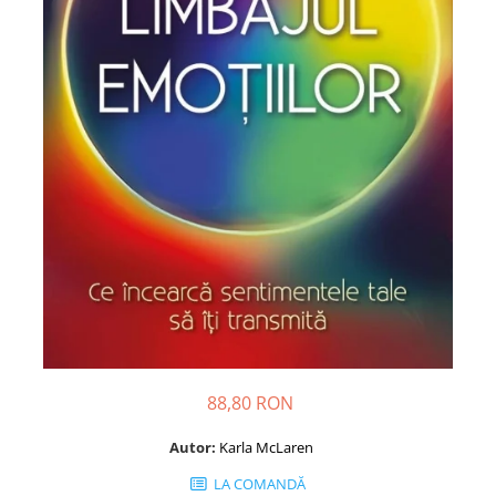
Dezvoltare personală
Astrologie
Știință
Seria Montauk
Mistere
Seria Chico Xavier
Seria Helena Blavatsky
Oracole
Sănătate
Umor
Ficțiune
Viata după moarte
88,80 RON
Non-dualitate
Alimentație
Autor:
Karla McLaren
Creștinism
LA COMANDĂ