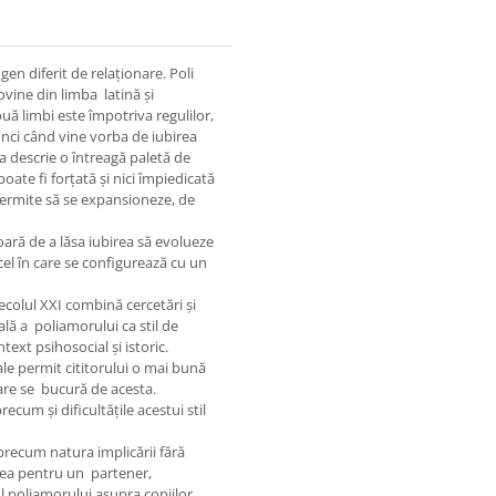
n diferit de relaționare. Poli
vine din limba latină și
ă limbi este împotriva regulilor,
nci când vine vorba de iubirea
 descrie o întreagă paletă de
oate fi forțată și nici împiedicată
 permite să se expansioneze, de
ară de a lăsa iubirea să evolueze
t cel în care se configurează cu un
ecolul XXI combină cercetări și
lă a poliamorului ca stil de
text psihosocial și istoric.
ale permit cititorului o mai bună
care se bucură de acesta.
cum și dificultățile acestui stil
precum natura implicării fără
tatea pentru un partener,
l poliamorului asupra copiilor,