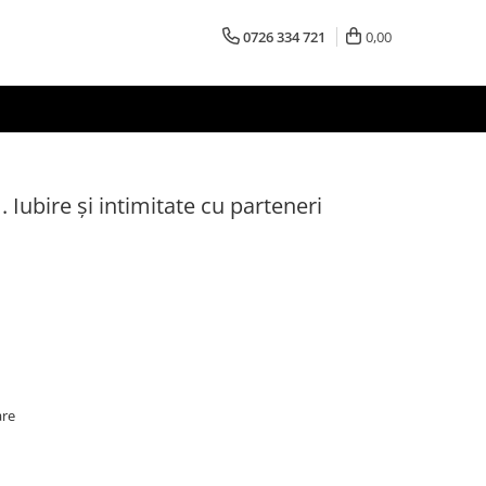
0726 334 721
0,00
. Iubire și intimitate cu parteneri
are