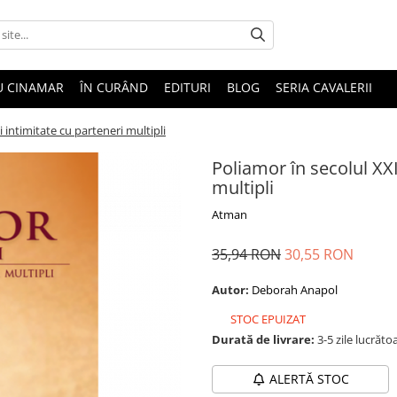
U CINAMAR
ÎN CURÂND
EDITURI
BLOG
SERIA CAVALERII
i intimitate cu parteneri multipli
Poliamor în secolul XXI
multipli
Atman
35,94 RON
30,55 RON
Autor:
Deborah Anapol
STOC EPUIZAT
Durată de livrare:
3-5 zile lucrăto
ALERTĂ STOC