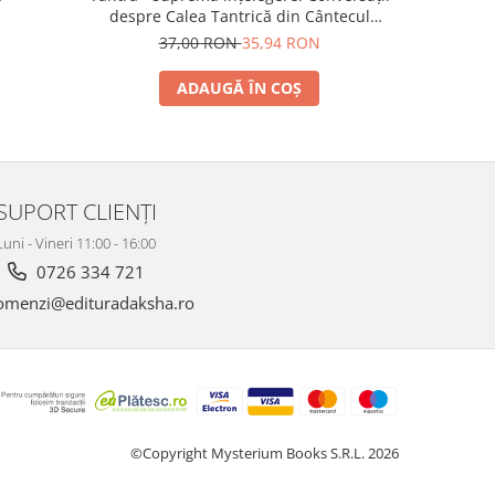
despre Calea Tantrică din Cântecul
oglindă. 
Mahamudrei de Tilopa
cale c
37,00 RON
35,94 RON
3
ADAUGĂ ÎN COȘ
SUPORT CLIENȚI
Luni - Vineri 11:00 - 16:00
0726 334 721
menzi@edituradaksha.ro
©Copyright Mysterium Books S.R.L. 2026