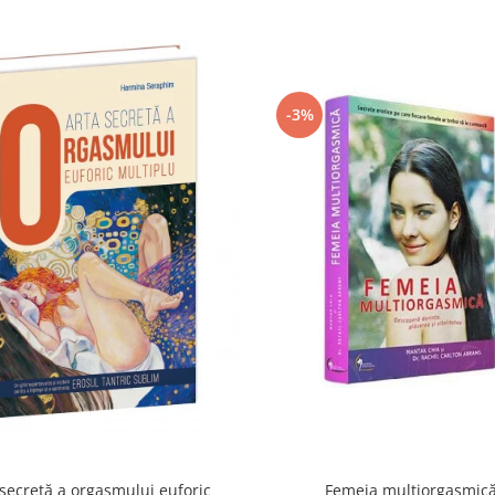
-3%
 secretă a orgasmului euforic
Femeia multiorgasmic