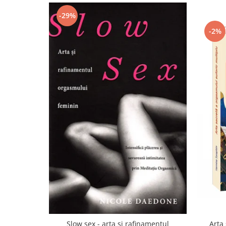
-29%
-2%
Arta
Slow sex - arta şi rafinamentul