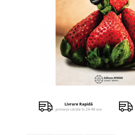
Dezvoltare personală
Astrologie
Știință
Seria Montauk
Mistere
Seria Chico Xavier
Seria Helena Blavatsky
Oracole
Sănătate
Umor
Distribuie
Ficțiune
pe
Facebook
Viata după moarte
Livrare Rapidă
primești cărțile în 24-48 ore
Non-dualitate
Alimentație
Creștinism