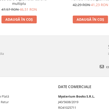
multiplu
42,29 RON
41,23 RON
47,57 RON
46,51 RON
ADAUGĂ ÎN COȘ
ADAUGĂ ÎN COȘ
dia
co
DATE COMERCIALE
 Plată
Mysterium Books S.R.L.
e Retur
J40/5608/2019
RO41025711