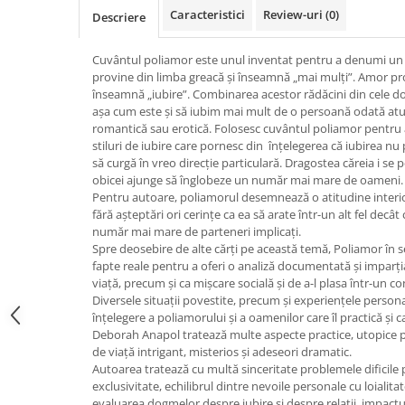
Caracteristici
Review-uri
(0)
Vindecare
Descriere
Povestiri
Cuvântul poliamor este unul inventat pentru a denumi un ge
Relații de cuplu
provine din limba greacă și înseamnă „mai mulți”. Amor pro
înseamnă „iubire”. Combinarea acestor rădăcini din cele dou
Erotism
așa cum este și să iubim mai mult de o persoană odată atu
Psihologie practică
romantică sau erotică. Folosesc cuvântul poliamor pentru a
stiluri de iubire care pornesc din înțelegerea că iubirea nu p
Sexualitate
să curgă în vreo direcție particulară. Dragostea căreia i se
obicei ajunge să înglobeze un număr mai mare de oameni.
Lumea îngerilor
Pentru autoare, poliamorul desemnează o atitudine interio
Seria Masaru Emoto
fără așteptări ori cerințe ca ea să arate într-un alt fel decâ
număr mai mare de parteneri implicați.
Inspiraţie divină
Spre deosebire de alte cărți pe această temă, Poliamor în s
fapte reale pentru a oferi o analiză documentată și imparția
Îngeri
viață, precum și ca mișcare socială și de a-l plasa într-un con
Vindecare spirituală
Diversele situații povestite, precum și experiențele person
înțelegere a poliamorului și a oamenilor care îl practică și 
Viaţa de după moarte
Deborah Anapol tratează multe aspecte practice, utopice pre
de viață intrigant, misterios și adeseori dramatic.
Cristale
Autoarea tratează cu multă sinceritate problemele dificile 
Supă de pui pentru suflet
exclusivitate, echilibrul dintre nevoile personale cu loiali
evaluarea dogmelor despre iubire și despre relații, impactu