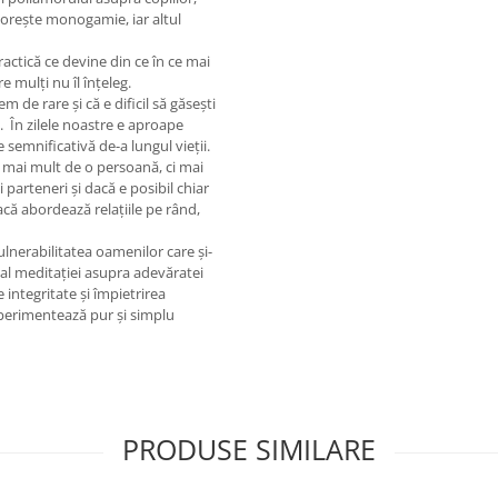
orește monogamie, iar altul
ractică ce devine din ce în ce mai
e mulți nu îl înțeleg.
de rare și că e dificil să găsești
. În zilele noastre e aproape
 semnificativă de-a lungul vieții.
i mai mult de o persoană, ci mai
arteneri și dacă e posibil chiar
acă abordează relațiile pe rând,
ulnerabilitatea oamenilor care și-
 al meditației asupra adevăratei
e integritate și împietrirea
experimentează pur și simplu
PRODUSE SIMILARE