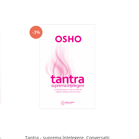
-3%
-15%
ă
Tantra - suprema înțelegere. Conversaţii
Secretul