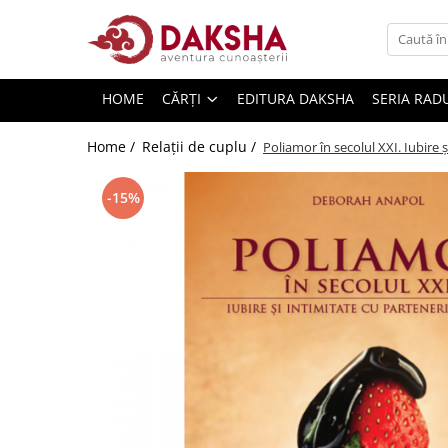
Cărți
HOME
CĂRȚI
EDITURA DAKSHA
SERIA RAD
Editura Daksha
Seria Radu Cinamar
Home /
Relații de cuplu /
Poliamor în secolul XXI. Iubire ș
Seria Anton Parks
-15%
Seria David Icke
Seria Immanuel Velikovsky
Dezvăluiri
Spiritualitate
Extratereștrii
OZN
Transformare spirituală
Psihologie