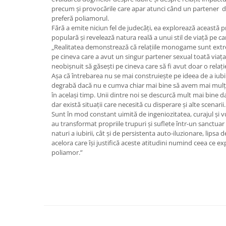
Yoga
precum și provocările care apar atunci când un partener d
Oracol
preferă poliamorul.
Fără a emite niciun fel de judecăți, ea explorează această p
Spiritualitate şi ştiinţă
populară și revelează natura reală a unui stil de viață pe car
„Realitatea demonstrează că relațiile monogame sunt extrem 
Fără categorie
pe cineva care a avut un singur partener sexual toată viața
Cunoaștere
neobișnuit să găsești pe cineva care să fi avut doar o relație
Așa că întrebarea nu se mai construieşte pe ideea de a iub
degrabă dacă nu e cumva chiar mai bine să avem mai mulți p
în același timp. Unii dintre noi se descurcă mult mai bine d
dar există situații care necesită cu disperare și alte scenarii.
Sunt în mod constant uimită de ingeniozitatea, curajul și v
au transformat propriile trupuri și suflete într-un sanctuar
naturi a iubirii, cât și de persistenta auto-iluzionare, lipsa d
acelora care își justifică aceste atitudini numind ceea ce 
poliamor.”