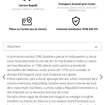
Vindecare
Transport Gratuit prin Curier
Livrare Rapidă
la comenzi peste 250 lei, doar prin
primești cărțile în 24-48 ore
SAMEDAY Curier
Povestiri
Relații de cuplu
Erotism
Plata cu Cardul sau la Livrare
Comenzi telefonice: 0726 334 721
Psihologie practică
Sexualitate
Descriere
Lumea îngerilor
Seria Masaru Emoto
In primavara anului 1790, Goethe a plecat in Italia pentru a doua
oara. Avea patruzeci si unu de ani. El mai fusese in Italia cu cativa
Inspiraţie divină
ani mai devreme, in 1786, plecat acolo pentru a evada de
Îngeri
atmosfera din Weimar, unde activa din 1776 ca si consilier al
ducelui Karl-August, post care incepuse sa-l apese.
Vindecare spirituală
Prima calatorie, care a durat aproape doi ani, a fost motivata de o
cerinta interioara ireductibila. Goethe avea atunci nevoie de Sud,
Viaţa de după moarte
de o viata mult mai libera. Lumina calda a Republicii Venetiene i-a
Cristale
dat impresia ca i-a renascut bucuria de a trai.
De asta a fost rugat de ducele Karl-August sa mearga ca si ghid
Supă de pui pentru suflet
insotitor cu mama sa. Desi nu a vut aceeasi stare frumoasa ca si