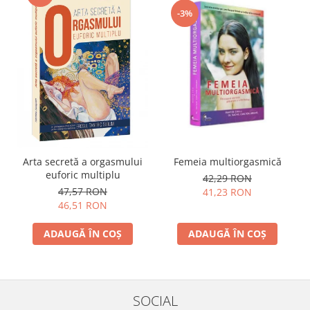
-3%
Femeia multiorgasmică
Arta secretă a orgasmului
euforic multiplu
42,29 RON
47,57 RON
41,23 RON
46,51 RON
ADAUGĂ ÎN COȘ
ADAUGĂ ÎN COȘ
SOCIAL