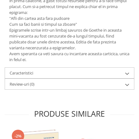
in prima calatorie, a gasit totusi resursele pentru a-si face timpul
Yoga
placut. Cum si-a petrecut timpul ne explica chiar el in prima
Oracol
epigrama:
"Afli din cartea asta fara pudoare
Spiritualitate şi ştiinţă
Cum sa faci banii si timpul sa zboare"
Fără categorie
Epigramele scrise intr-un limbaj savuros de Goethe in aceasta
mini-vacanta au fost cenzurate de-a lungul timpului, fiind
Cunoaștere
publicate doar unele dintre acestea, Editia de fata prezinta
varianta necenzurata a epigramelor.
Avem speranta ca veti savura cu incantare aceasta carticica, unica
in felul ei.
Caracteristici
Review-uri
(0)
PRODUSE SIMILARE
-2%