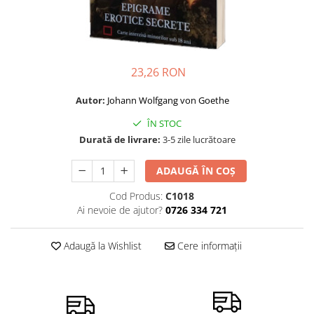
Dezvoltare personală
Astrologie
Știință
Seria Montauk
23,26 RON
Mistere
Autor:
Johann Wolfgang von Goethe
Seria Chico Xavier
ÎN STOC
Seria Helena Blavatsky
Durată de livrare:
3-5 zile lucrătoare
Oracole
ADAUGĂ ÎN COȘ
Sănătate
Cod Produs:
C1018
Umor
Ai nevoie de ajutor?
0726 334 721
Ficțiune
Viata după moarte
Adaugă la Wishlist
Cere informații
Non-dualitate
Alimentație
Creștinism