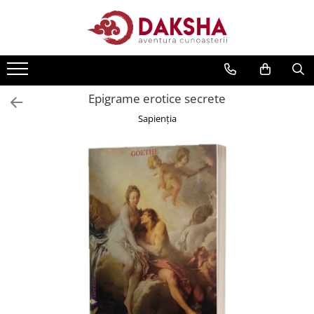
Cărți
Editura Daksha
Epigrame erotice secrete
Seria Radu Cinamar
Sapienţia
Seria Anton Parks
Seria David Icke
Seria Immanuel Velikovsky
Dezvăluiri
Spiritualitate
Extratereștrii
OZN
Transformare spirituală
Psihologie