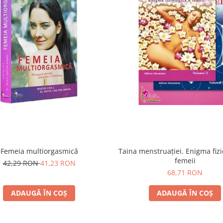
Femeia multiorgasmică
Taina menstruației. Enigma fizi
femeii
42,29 RON
41,23 RON
68,71 RON
ADAUGĂ ÎN COȘ
ADAUGĂ ÎN COȘ