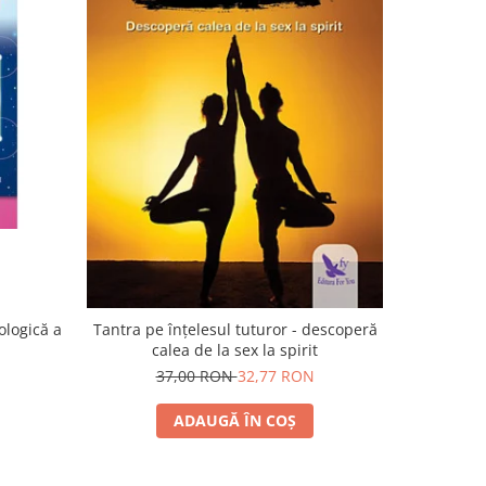
-3%
ologică a
Tantra pe înţelesul tuturor - descoperă
Adevărul g
calea de la sex la spirit
vieţii 
37,00 RON
32,77 RON
3
ADAUGĂ ÎN COȘ