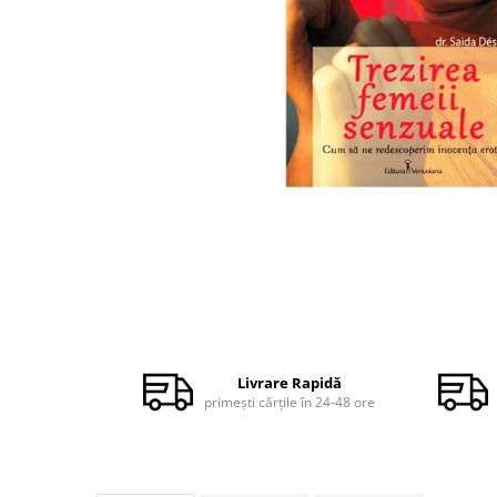
Dezvoltare personală
Astrologie
Știință
Seria Montauk
Mistere
Seria Chico Xavier
Seria Helena Blavatsky
Oracole
Sănătate
Umor
Distribuie
Ficțiune
pe
Facebook
Viata după moarte
Livrare Rapidă
primești cărțile în 24-48 ore
Non-dualitate
Alimentație
Creștinism