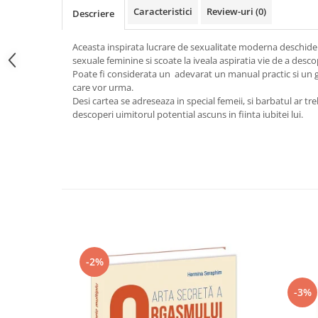
Caracteristici
Review-uri
(0)
Vindecare
Descriere
Povestiri
Aceasta inspirata lucrare de sexualitate moderna deschide
Relații de cuplu
sexuale feminine si scoate la iveala aspiratia vie de a desco
Poate fi considerata un adevarat un manual practic si un g
Erotism
care vor urma.
Psihologie practică
Desi cartea se adreseaza in special femeii, si barbatul ar tr
descoperi uimitorul potential ascuns in fiinta iubitei lui.
Sexualitate
Lumea îngerilor
Seria Masaru Emoto
Inspiraţie divină
Îngeri
Vindecare spirituală
Viaţa de după moarte
-2%
Cristale
-3%
Supă de pui pentru suflet