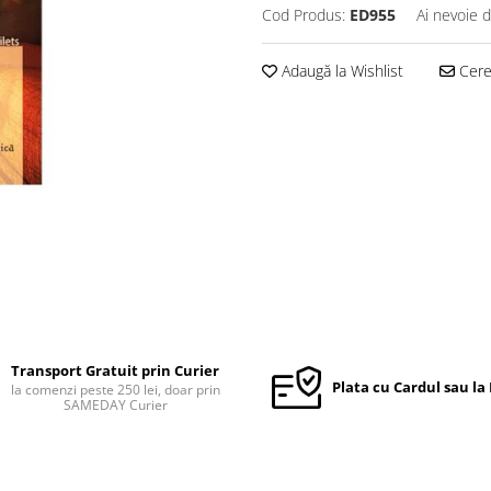
Cod Produs:
ED955
Ai nevoie d
Adaugă la Wishlist
Cere 
Transport Gratuit prin Curier
Plata cu Cardul sau la
la comenzi peste 250 lei, doar prin
SAMEDAY Curier