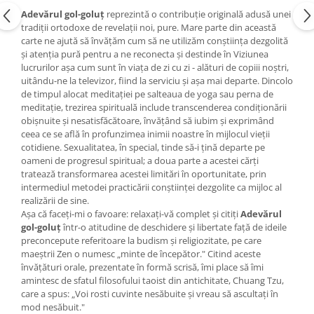
Yoga
Adevărul gol-goluţ
reprezintă o contribuţie originală adusă unei
Oracol
tradiţii ortodoxe de revelaţii noi, pure. Mare parte din această
carte ne ajută să învăţăm cum să ne utilizăm conştiinţa dezgolită
Spiritualitate şi ştiinţă
şi atenţia pură pentru a ne reconecta şi destinde în Viziunea
lucrurilor aşa cum sunt în viaţa de zi cu zi - alături de copiii noştri,
Fără categorie
uitându-ne la televizor, fiind la serviciu şi aşa mai departe. Dincolo
Cunoaștere
de timpul alocat meditaţiei pe salteaua de yoga sau perna de
meditaţie, trezirea spirituală include transcenderea condiţionării
obişnuite şi nesatisfăcătoare, învăţând să iubim şi exprimând
ceea ce se află în profunzimea inimii noastre în mijlocul vieţii
cotidiene. Sexualitatea, în special, tinde să-i ţină departe pe
oameni de progresul spiritual; a doua parte a acestei cărţi
tratează transformarea acestei limitări în oportunitate, prin
intermediul metodei practicării conştiinţei dezgolite ca mijloc al
realizării de sine.
Aşa că faceţi-mi o favoare: relaxaţi-vă complet şi citiţi
Adevărul
gol-goluţ
într-o atitudine de deschidere şi libertate faţă de ideile
preconcepute referitoare la budism şi religiozitate, pe care
maeştrii Zen o numesc „minte de începător." Citind aceste
învăţături orale, prezentate în formă scrisă, îmi place să îmi
amintesc de sfatul filosofului taoist din antichitate, Chuang Tzu,
care a spus: „Voi rosti cuvinte nesăbuite şi vreau să ascultaţi în
mod nesăbuit."