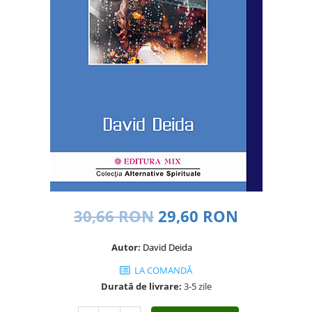
Dezvoltare personală
Astrologie
Știință
Seria Montauk
Mistere
Seria Chico Xavier
Seria Helena Blavatsky
Oracole
Sănătate
Umor
30,66 RON
29,60 RON
Ficțiune
Viata după moarte
Autor:
David Deida
Non-dualitate
LA COMANDĂ
Alimentație
Durată de livrare:
3-5 zile
Creștinism