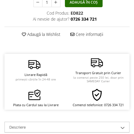
ADAUGĂ ÎN COȘ
Vindecare
Cod Produs:
ED822
Povestiri
Ai nevoie de ajutor?
0726 334 721
Relații de cuplu
Erotism
Adaugă la Wishlist
Cere informații
Psihologie practică
Sexualitate
Lumea îngerilor
Seria Masaru Emoto
Transport Gratuit prin Curier
Livrare Rapidă
la comenzi peste 250 lei, doar prin
Inspiraţie divină
primești cărțile în 24-48 ore
SAMEDAY Curier
Îngeri
Vindecare spirituală
Plata cu Cardul sau la Livrare
Comenzi telefonice: 0726 334 721
Viaţa de după moarte
Cristale
Supă de pui pentru suflet
Descriere