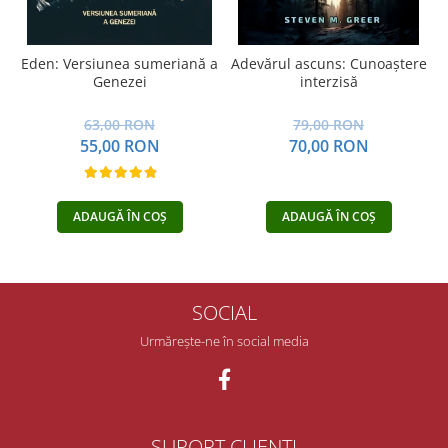
Eden: Versiunea sumeriană a
Adevărul ascuns: Cunoaștere
Genezei
interzisă
63,00 RON
79,00 RON
55,00 RON
70,00 RON
ADAUGĂ ÎN COȘ
ADAUGĂ ÎN COȘ
SOCIAL
Urmărește-ne în social media
SUPORT CLIENȚI