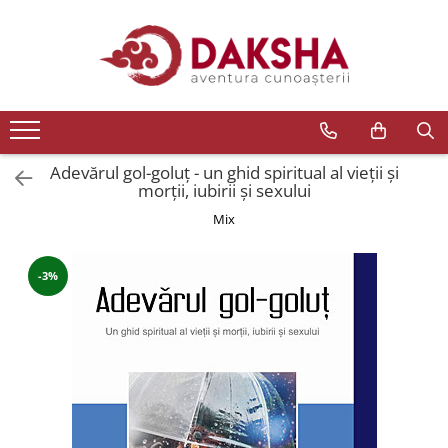
Cărți
Editura Daksha
Seria Radu Cinamar
Seria Anton Parks
Adevărul gol-goluţ - un ghid spiritual al vieţii şi
morţii, iubirii şi sexului
Seria David Icke
Mix
Seria Immanuel Velikovsky
Dezvăluiri
-3%
Spiritualitate
Extratereștrii
OZN
Transformare spirituală
Psihologie