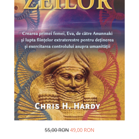
Dezvoltare personală
Astrologie
Știință
Seria Montauk
Mistere
Seria Chico Xavier
Seria Helena Blavatsky
Oracole
Sănătate
Umor
Ficțiune
Viata după moarte
Non-dualitate
Alimentație
55,00 RON
49,00 RON
Creștinism