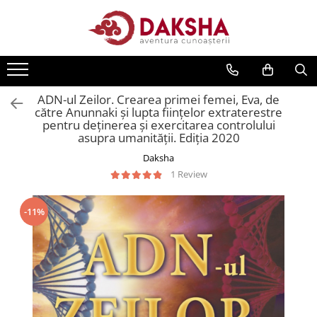
Cărți
Editura Daksha
ADN-ul Zeilor. Crearea primei femei, Eva, de
Seria Radu Cinamar
către Anunnaki și lupta ființelor extraterestre
Seria Anton Parks
pentru deținerea și exercitarea controlului
asupra umanității. Ediția 2020
Seria David Icke
Daksha
Seria Immanuel Velikovsky
1 Review
Dezvăluiri
Spiritualitate
-11%
Extratereștrii
OZN
Transformare spirituală
Psihologie