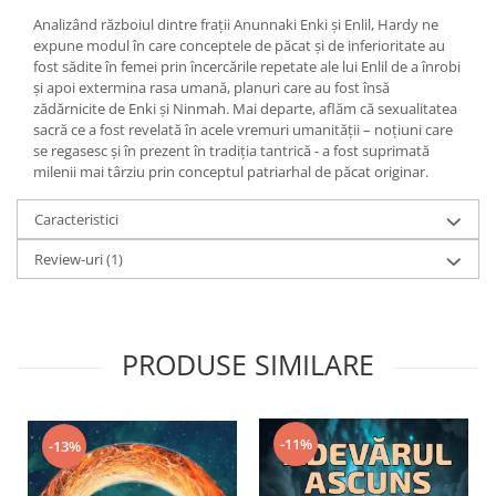
Analizând războiul dintre frații Anunnaki Enki și Enlil, Hardy ne
expune modul în care conceptele de păcat și de inferioritate au
fost sădite în femei prin încercările repetate ale lui Enlil de a înrobi
și apoi extermina rasa umană, planuri care au fost însă
zădărnicite de Enki și Ninmah. Mai departe, aflăm că sexualitatea
sacră ce a fost revelată în acele vremuri umanității – noţiuni care
se regasesc şi în prezent în tradiţia tantrică - a fost suprimată
milenii mai târziu prin conceptul patriarhal de păcat originar.
Caracteristici
Review-uri
(1)
PRODUSE SIMILARE
-11%
-13%