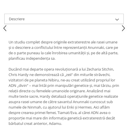
Yoga
Oracol
Spiritualitate şi ştiinţă
Descriere
Fără categorie
Cunoaștere
Un studiu complet despre originile extraterestre ale rasei umane
și o descriere a conflictului între reprezentanții Anunnaki, care pe
de o parte puneau la cale înrobirea umanității și, pe de altă parte,
planificau independența sa.
Ducând mai departe opera revoluționară a lui Zecharia Sitchin,
Chris Hardy ne demonstrează că „zeii“ din miturile străvechi,
vizitatori de pe planeta Nibiru, ne-au creat utilizând propriul lor
ADN „divin“ – mai întâi prin manipulări genetice și, mai târziu, prin
relații directe cu femelele umanoide originare. Analizând mai
multe texte sacre, Hardy detaliază operaţiunile genetice realizate
asupra rasei umane de către savantul Anunnaki cunoscut sub
numele de Ninmah, cu ajutorul lui Enki și Hermes. Aici aflăm
despre crearea primei femei, Tiamat/Eva, al cărei ADN avea o
proporție mai mare din informaţia genetică extraterestră decât
bărbatul creat anterior, Adamu.