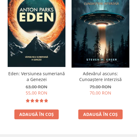
Eden: Versiunea sumeriană
Adevărul ascuns:
a Genezei
Cunoaștere interzisă
63,00 RON
79,00 RON
55,00 RON
70,00 RON
ADAUGĂ ÎN COȘ
ADAUGĂ ÎN COȘ