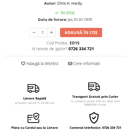
Autor:
Chris H. Hardy
Vindecare
ÎN STOC
Povestiri
Data de livrare:
Joi, 01.01.1970
Relații de cuplu
Erotism
ADAUGĂ ÎN COȘ
Psihologie practică
Cod Produs:
ED15
Ai nevoie de ajutor?
0726 334 721
Sexualitate
Lumea îngerilor
Adaugă la Wishlist
Cere informații
Seria Masaru Emoto
Inspiraţie divină
Îngeri
Vindecare spirituală
Transport Gratuit prin Curier
Livrare Rapidă
la comenzi peste 250 lei, doar prin
primești cărțile în 24-48 ore
Viaţa de după moarte
SAMEDAY Curier
Cristale
Supă de pui pentru suflet
Plata cu Cardul sau la Livrare
Comenzi telefonice: 0726 334 721