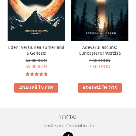
Eden: Versiunea sumeriană
Adevărul ascuns:
a Genezei
Cunoaștere interzisă
63,00 RON
79,00 RON
55,00 RON
70,00 RON
ADAUGĂ ÎN COȘ
ADAUGĂ ÎN COȘ
SOCIAL
Urmărește-ne în social media