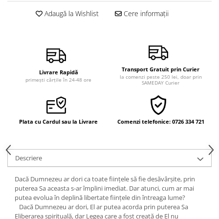
Vindecare
Adaugă la Wishlist
Cere informații
Povestiri
Relații de cuplu
Erotism
Psihologie practică
Transport Gratuit prin Curier
Livrare Rapidă
la comenzi peste 250 lei, doar prin
primești cărțile în 24-48 ore
SAMEDAY Curier
Sexualitate
Lumea îngerilor
Seria Masaru Emoto
Plata cu Cardul sau la Livrare
Comenzi telefonice: 0726 334 721
Inspiraţie divină
Îngeri
Descriere
Vindecare spirituală
Viaţa de după moarte
Dacă Dumnezeu ar dori ca toate fiinţele să fie desăvârşite, prin
puterea Sa aceasta s-ar împlini imediat. Dar atunci, cum ar mai
Cristale
putea evolua în deplină libertate fiinţele din întreaga lume?
Supă de pui pentru suflet
Dacă Dumnezeu ar dori, El ar putea acorda prin puterea Sa
Eliberarea spirituală, dar Legea care a fost creată de El nu