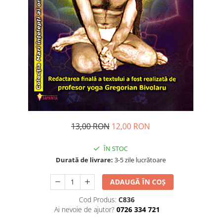
Dezvoltare personală
Astrologie
Știință
Seria Montauk
Mistere
Seria Chico Xavier
Seria Helena Blavatsky
Oracole
Sănătate
13,00 RON
12,00 RON
Umor
ÎN STOC
Ficțiune
Durată de livrare:
3-5 zile lucrătoare
Viata după moarte
ADAUGĂ ÎN COȘ
Non-dualitate
Alimentație
Cod Produs:
C836
Ai nevoie de ajutor?
0726 334 721
Creștinism