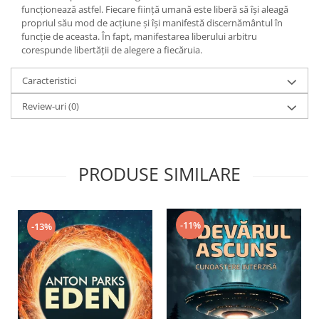
Yoga
funcţionează astfel. Fiecare fiinţă umană este liberă să îşi aleagă
propriul său mod de acţiune şi îşi manifestă discernământul în
Oracol
funcţie de aceasta. În fapt, manifestarea liberului arbitru
Spiritualitate şi ştiinţă
corespunde libertăţii de alegere a fiecăruia.
Fără categorie
Caracteristici
Cunoaștere
Review-uri
(0)
PRODUSE SIMILARE
-11%
-13%