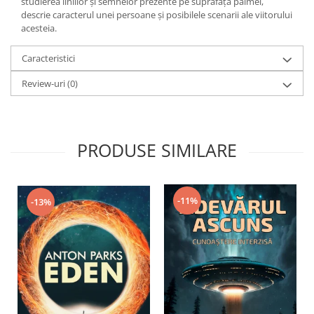
studierea liniilor şi semnelor prezente pe suprafaţa palmei,
Yoga
descrie caracterul unei persoane şi posibilele scenarii ale viitorului
Oracol
acesteia.
Spiritualitate şi ştiinţă
Caracteristici
Fără categorie
Review-uri
(0)
Cunoaștere
PRODUSE SIMILARE
-11%
-13%