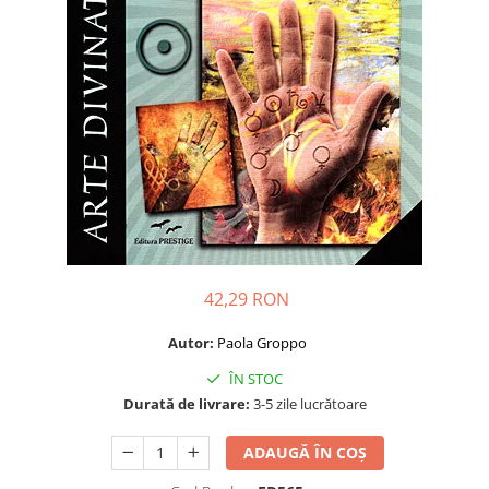
Dezvoltare personală
Astrologie
Știință
Seria Montauk
Mistere
Seria Chico Xavier
Seria Helena Blavatsky
Oracole
Sănătate
42,29 RON
Umor
Ficțiune
Autor:
Paola Groppo
Viata după moarte
ÎN STOC
Durată de livrare:
3-5 zile lucrătoare
Non-dualitate
Alimentație
ADAUGĂ ÎN COȘ
Creștinism