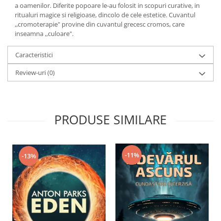
Yoga
a oamenilor. Diferite popoare le-au folosit in scopuri curative, in
ritualuri magice si religioase, dincolo de cele estetice. Cuvantul
Oracol
,,cromoterapie" provine din cuvantul grecesc cromos, care
Spiritualitate şi ştiinţă
inseamna ,,culoare".
Fără categorie
Caracteristici
Cunoaștere
Review-uri
(0)
PRODUSE SIMILARE
-11%
-13%