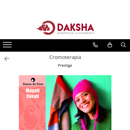
Cărți
Editura Daksha
Seria Radu Cinamar
Seria Anton Parks
Cromoterapia
Seria David Icke
Prestige
Seria Immanuel Velikovsky
Dezvăluiri
Spiritualitate
Extratereștrii
OZN
Transformare spirituală
Psihologie