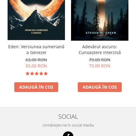
Eden: Versiunea sumeriană
Adevărul ascuns:
a Genezei
Cunoaștere interzisă
63,00 RON
79,00 RON
55,00 RON
70,00 RON
ADAUGĂ ÎN COȘ
ADAUGĂ ÎN COȘ
SOCIAL
Urmărește-ne în social media