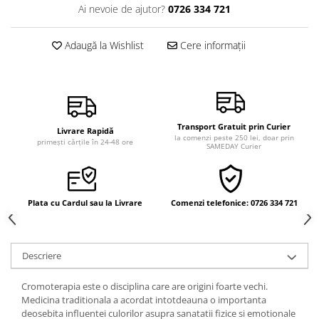
Ai nevoie de ajutor?
0726 334 721
Vindecare
Povestiri
Adaugă la Wishlist
Cere informații
Relații de cuplu
Erotism
Psihologie practică
Sexualitate
Transport Gratuit prin Curier
Livrare Rapidă
la comenzi peste 250 lei, doar prin
primești cărțile în 24-48 ore
Lumea îngerilor
SAMEDAY Curier
Seria Masaru Emoto
Inspiraţie divină
Plata cu Cardul sau la Livrare
Comenzi telefonice: 0726 334 721
Îngeri
Vindecare spirituală
Viaţa de după moarte
Descriere
Cristale
Cromoterapia este o disciplina care are origini foarte vechi.
Supă de pui pentru suflet
Medicina traditionala a acordat intotdeauna o importanta
deosebita influentei culorilor asupra sanatatii fizice si emotionale