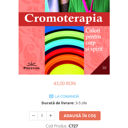
Dezvoltare personală
Astrologie
Știință
Seria Montauk
Mistere
Seria Chico Xavier
Seria Helena Blavatsky
Oracole
Sănătate
Umor
43,00 RON
Ficțiune
LA COMANDĂ
Viata după moarte
Durată de livrare:
3-5 zile
Non-dualitate
Alimentație
ADAUGĂ ÎN COȘ
Creștinism
Cod Produs:
C727