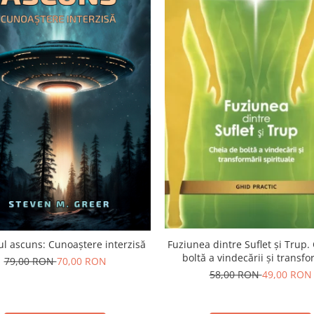
l ascuns: Cunoaștere interzisă
Fuziunea dintre Suflet și Trup.
boltă a vindecării și transfo
79,00 RON
70,00 RON
spirituale
58,00 RON
49,00 RON