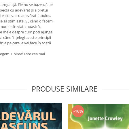
 aroganţă. Ele nu se bazează pe
specta cu adevărat şi a preţui
este cineva cu adevărat fabulos.
ie să ştim asta. Şi, când o facem,
rmonios în viaţa noastră.
ile mele despre cum poţi ajunge
i când înţelegi aceste principii
ile pe care le vei face în toată
egem iubirea! Este cea mai
PRODUSE SIMILARE
-16%