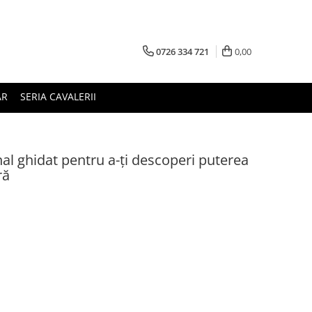
0726 334 721
0,00
AR
SERIA CAVALERII
nal ghidat pentru a-ţi descoperi puterea
ră