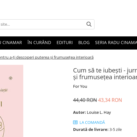
U CINAMAR
ÎN CURÂND
EDITURI
BLOG
SERIA RADU CINAM
entru a-ţi descoperi puterea şi frumuseţea interioară
Cum să te iubeşti - jur
şi frumuseţea interioa
For You
44,40 RON
43,34 RON
Autor:
Louise L. Hay
LA COMANDĂ
Durată de livrare:
3-5 zile