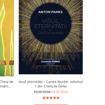
-11%
 Cheia de
Visul eternității – Cartea Nuréei, volumul
Jurnalul un
rmării
1 din Cronicile Ǧírkù
59,00 RON
55,00 RON
5