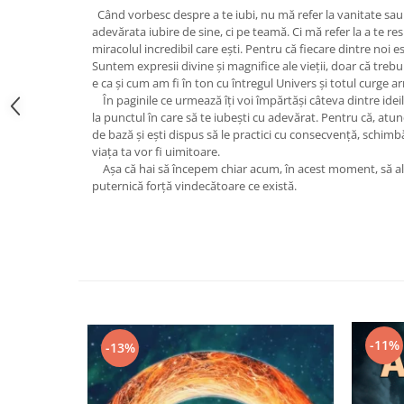
Când vorbesc despre a te iubi, nu mă refer la vanitate sau
Vindecare
adevărata iubire de sine, ci pe teamă. Ci mă refer la a te re
Povestiri
miracolul incredibil care eşti. Pentru că fiecare dintre noi 
Suntem expresii divine şi magnifice ale vieţii, doar că trebu
Relații de cuplu
e ca şi cum am fi în ton cu întregul Univers şi totul curge a
Erotism
În paginile ce urmează îţi voi împărtăşi câteva dintre ide
la punctul în care să te iubeşti cu adevărat. Pentru că, atunc
Psihologie practică
de bază şi eşti dispus să le practici cu consecvenţă, schimbăr
viaţa ta vor fi uimitoare.
Sexualitate
Aşa că hai să începem chiar acum, în acest moment, să al
Lumea îngerilor
puternică forţă vindecătoare ce există.
Seria Masaru Emoto
Inspiraţie divină
Îngeri
Vindecare spirituală
Viaţa de după moarte
-11%
-13%
Cristale
Supă de pui pentru suflet