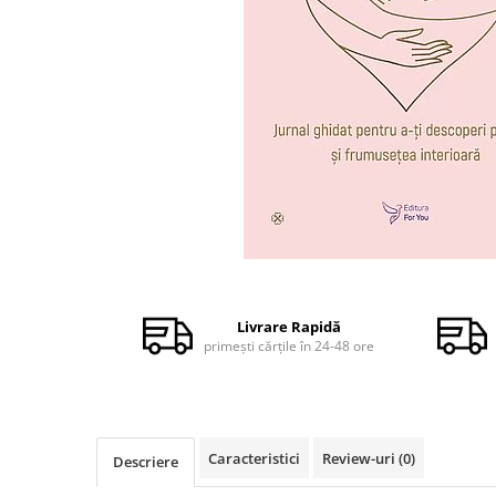
Dezvoltare personală
Astrologie
Știință
Seria Montauk
Mistere
Seria Chico Xavier
Seria Helena Blavatsky
Oracole
Sănătate
Distribuie
pe
Umor
Facebook
Livrare Rapidă
Ficțiune
primești cărțile în 24-48 ore
Viata după moarte
Non-dualitate
Alimentație
Caracteristici
Review-uri
(0)
Descriere
Creștinism