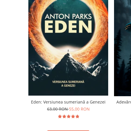
Yoga
Oracol
Spiritualitate şi ştiinţă
Fără categorie
Cunoaștere
Eden: Versiunea sumeriană a Genezei
Adevăru
63,00 RON
55,00 RON