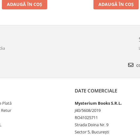
ADAUGĂ ÎN COȘ
ADAUGĂ ÎN COȘ
dia
co
DATE COMERCIALE
 Plată
Mysterium Books S.R.L.
e Retur
J40/5608/2019
RO41025711
L
Strada Doina Nr. 9
Sector 5, București