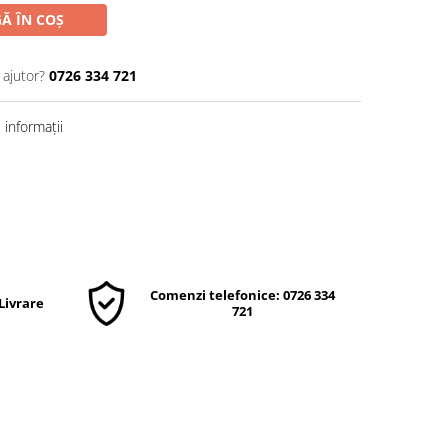
Ă ÎN COȘ
 ajutor?
0726 334 721
informații
Comenzi telefonice: 0726 334
 Livrare
721