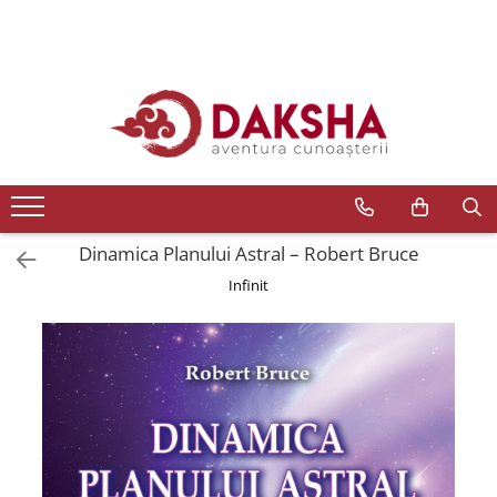
Cărți
Editura Daksha
Seria Radu Cinamar
Seria Anton Parks
Seria David Icke
Dinamica Planului Astral – Robert Bruce
Seria Immanuel Velikovsky
Infinit
Dezvăluiri
Spiritualitate
Extratereștrii
OZN
Transformare spirituală
Psihologie