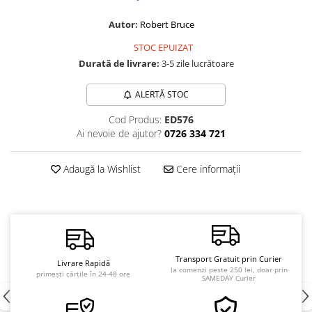
Vindecare
Autor:
Robert Bruce
Povestiri
STOC EPUIZAT
Relații de cuplu
Durată de livrare:
3-5 zile lucrătoare
Erotism
ALERTĂ STOC
Psihologie practică
Cod Produs:
ED576
Sexualitate
Ai nevoie de ajutor?
0726 334 721
Lumea îngerilor
Seria Masaru Emoto
Adaugă la Wishlist
Cere informații
Inspiraţie divină
Îngeri
Vindecare spirituală
Viaţa de după moarte
Transport Gratuit prin Curier
Livrare Rapidă
la comenzi peste 250 lei, doar prin
Cristale
primești cărțile în 24-48 ore
SAMEDAY Curier
Supă de pui pentru suflet