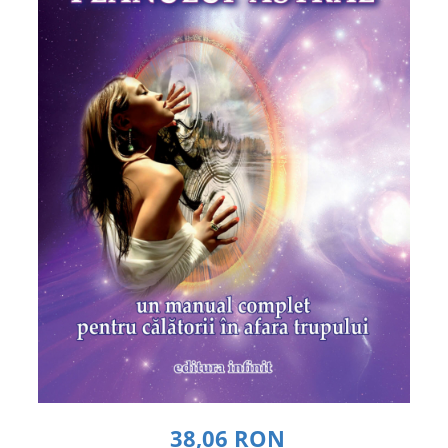
Dezvoltare personală
Astrologie
Știință
Seria Montauk
Mistere
Seria Chico Xavier
Seria Helena Blavatsky
Oracole
Sănătate
Umor
Ficțiune
Viata după moarte
Non-dualitate
Alimentație
38,06 RON
Creștinism