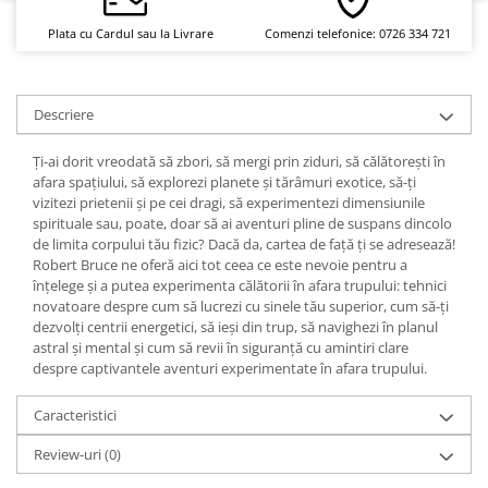
Yoga
Plata cu Cardul sau la Livrare
Comenzi telefonice: 0726 334 721
Oracol
Spiritualitate şi ştiinţă
Fără categorie
Descriere
Cunoaștere
Ţi-ai dorit vreodată să zbori, să mergi prin ziduri, să călătoreşti în
afara spaţiului, să explorezi planete şi tărâmuri exotice, să-ţi
vizitezi prietenii şi pe cei dragi, să experimentezi dimensiunile
spirituale sau, poate, doar să ai aventuri pline de suspans dincolo
de limita corpului tău fizic? Dacă da, cartea de faţă ţi se adresează!
Robert Bruce ne oferă aici tot ceea ce este nevoie pentru a
înţelege şi a putea experimenta călătorii în afara trupului: tehnici
novatoare despre cum să lucrezi cu sinele tău superior, cum să-ţi
dezvolţi centrii energetici, să ieşi din trup, să navighezi în planul
astral şi mental şi cum să revii în siguranţă cu amintiri clare
despre captivantele aventuri experimentate în afara trupului.
Caracteristici
Review-uri
(0)