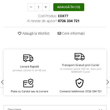
Vindecare
ADAUGĂ ÎN COȘ
Povestiri
Cod Produs:
ED877
Relații de cuplu
Ai nevoie de ajutor?
0726 334 721
Erotism
Adaugă la Wishlist
Cere informații
Psihologie practică
Sexualitate
Lumea îngerilor
Seria Masaru Emoto
Inspiraţie divină
Transport Gratuit prin Curier
Livrare Rapidă
la comenzi peste 250 lei, doar prin
primești cărțile în 24-48 ore
SAMEDAY Curier
Îngeri
Vindecare spirituală
Viaţa de după moarte
Plata cu Cardul sau la Livrare
Comenzi telefonice: 0726 334 721
Cristale
Supă de pui pentru suflet
Descriere