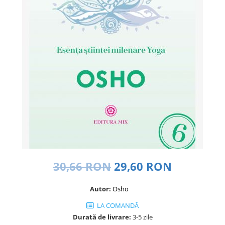
Dezvoltare personală
Astrologie
Știință
Seria Montauk
Mistere
Seria Chico Xavier
Seria Helena Blavatsky
Oracole
Sănătate
Umor
Ficțiune
30,66 RON
29,60 RON
Viata după moarte
Non-dualitate
Autor:
Osho
Alimentație
LA COMANDĂ
Durată de livrare:
3-5 zile
Creștinism