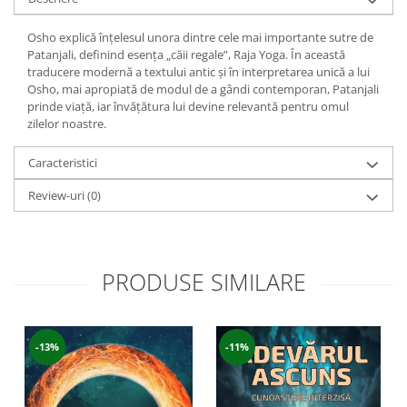
Yoga
Oracol
Osho explică înțelesul unora dintre cele mai importante sutre de
Patanjali, definind esența „căii regale”, Raja Yoga. În această
Spiritualitate şi ştiinţă
traducere modernă a textului antic și în interpretarea unică a lui
Fără categorie
Osho, mai apropiată de modul de a gândi contemporan, Patanjali
prinde viață, iar învățătura lui devine relevantă pentru omul
Cunoaștere
zilelor noastre.
Caracteristici
Review-uri
(0)
PRODUSE SIMILARE
-13%
-11%