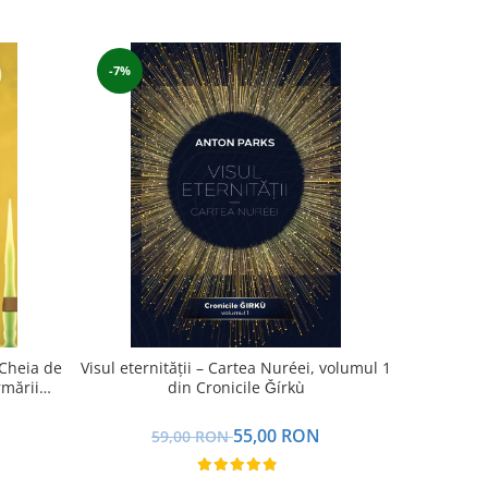
-7%
-11%
 Cheia de
Visul eternității – Cartea Nuréei, volumul 1
Jurnalul un
rmării
din Cronicile Ǧírkù
N
55,00 RON
59,00 RON
5