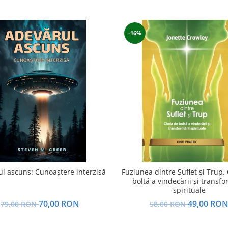
-16%
l ascuns: Cunoaștere interzisă
Fuziunea dintre Suflet și Trup.
boltă a vindecării și transfo
spirituale
70,00 RON
49,00 RO
79,00 RON
58,00 RON