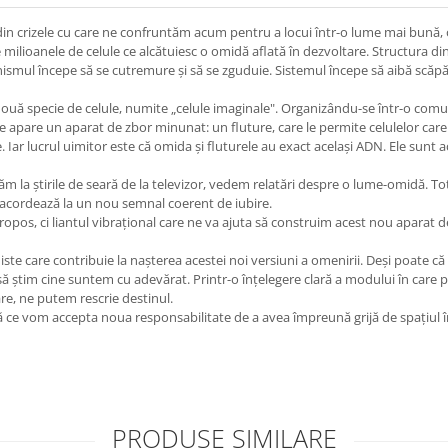
din crizele cu care ne confruntăm acum pentru a locui într-o lume mai bună, o
tre milioanele de celule ce alcătuiesc o omidă aflată în dezvoltare. Structura d
anismul începe să se cutremure şi să se zguduie. Sistemul începe să aibă scăpăr
ă specie de celule, numite „celule imaginale". Organizându-se într-o comun
e apare un aparat de zbor minunat: un fluture, care le permite celulelor care
 Iar lucrul uimitor este că omida şi fluturele au exact acelaşi ADN. Ele sunt 
ăm la ştirile de seară de la televizor, vedem relatări despre o lume-omidă. T
e acordează la un nou semnal coerent de iubire.
os, ci liantul vibraţional care ne va ajuta să construim acest nou aparat de
iste care contribuie la naşterea acestei noi versiuni a omenirii. Deşi poate că
i să ştim cine suntem cu adevărat. Printr-o înţelegere clară a modului în car
e, ne putem rescrie destinul.
 vom accepta noua responsabilitate de a avea împreună grijă de spaţiul în car
PRODUSE SIMILARE