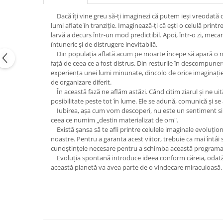
Vindecare
Dacă îţi vine greu să-ţi imaginezi că putem ieşi vreodată 
Povestiri
lumi aflate în tranziţie. Imaginează-ţi că eşti o celulă prin
larvă a decurs într-un mod predictibil. Apoi, într-o zi, mec
Relații de cuplu
întuneric şi de distrugere inevitabilă.
Din populaţia aflată acum pe moarte începe să apară o nou
Erotism
faţă de ceea ce a fost distrus. Din resturile în descompuner
Psihologie practică
experienţa unei lumi minunate, dincolo de orice imaginaţie.
de organizare diferit.
Sexualitate
În această fază ne aflăm astăzi. Când citim ziarul şi ne uit
posibilitate peste tot în lume. Ele se adună, comunică şi s
Lumea îngerilor
Iubirea, aşa cum vom descoperi, nu este un sentiment sirop
Seria Masaru Emoto
ceea ce numim „destin materializat de om".
Există şansa să te afli printre celulele imaginale evoluţion
Inspiraţie divină
noastre. Pentru a garanta acest viitor, trebuie ca mai întâ
Îngeri
cunoştinţele necesare pentru a schimba această programar
Evoluţia spontană introduce ideea conform căreia, odată ce
Vindecare spirituală
această planetă va avea parte de o vindecare miraculoasă.
Viaţa de după moarte
Cristale
Supă de pui pentru suflet