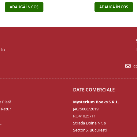
ADAUGĂ ÎN COȘ
ADAUGĂ ÎN COȘ
dia
co
DATE COMERCIALE
 Plată
Mysterium Books S.R.L.
e Retur
J40/5608/2019
RO41025711
L
Strada Doina Nr. 9
Sector 5, București