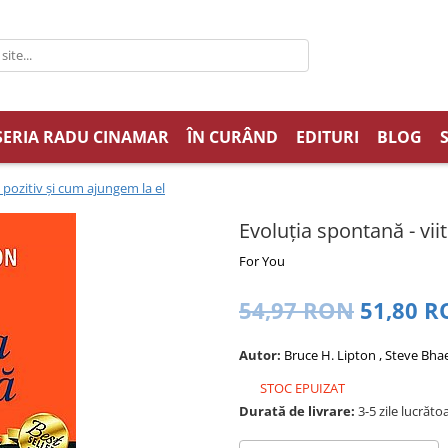
SERIA RADU CINAMAR
ÎN CURÂND
EDITURI
BLOG
 pozitiv şi cum ajungem la el
Evoluţia spontană - vii
For You
54,97 RON
51,80 
Autor:
Bruce H. Lipton , Steve Bh
STOC EPUIZAT
Durată de livrare:
3-5 zile lucrăto