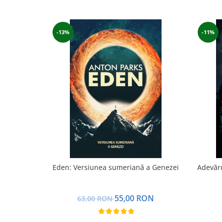
Yoga
Oracol
Spiritualitate şi ştiinţă
-13%
-11%
Fără categorie
Cunoaștere
Eden: Versiunea sumeriană a Genezei
Adevăru
55,00 RON
63,00 RON