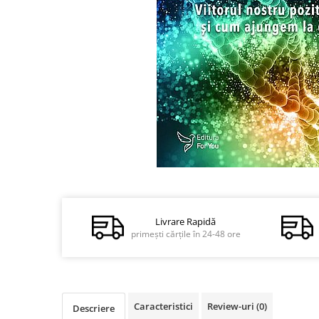
Dezvoltare personală
Astrologie
Știință
Seria Montauk
Mistere
Seria Chico Xavier
Seria Helena Blavatsky
Oracole
Sănătate
Distribuie
pe
Umor
Facebook
Ficțiune
Livrare Rapidă
primești cărțile în 24-48 ore
Viata după moarte
Non-dualitate
Alimentație
Caracteristici
Review-uri
(0)
Descriere
Creștinism