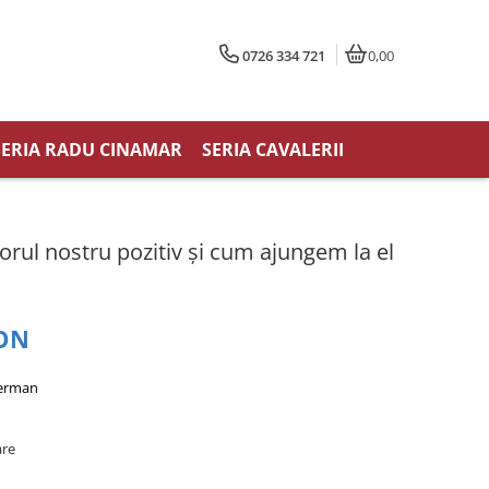
0726 334 721
0,00
SERIA RADU CINAMAR
SERIA CAVALERII
torul nostru pozitiv şi cum ajungem la el
RON
aerman
are