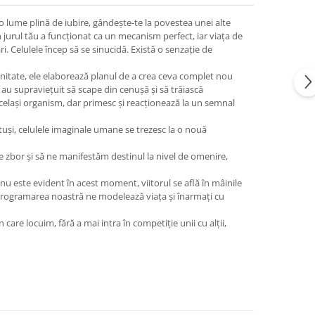
 lume plină de iubire, gândeşte-te la povestea unei alte
in jurul tău a funcţionat ca un mecanism perfect, iar viaţa de
i. Celulele încep să se sinucidă. Există o senzaţie de
itate, ele elaborează planul de a crea ceva complet nou
 au supravieţuit să scape din cenuşă şi să trăiască
acelaşi organism, dar primesc şi reacţionează la un semnal
otuşi, celulele imaginale umane se trezesc la o nouă
 zbor şi să ne manifestăm destinul la nivel de omenire,
 nu este evident în acest moment, viitorul se află în mâinile
e programarea noastră ne modelează viaţa şi înarmaţi cu
e locuim, fără a mai intra în competiţie unii cu alţii,