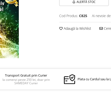
ALERTĂ STOC
Cod Produs:
C825
Ai nevoie de
Adaugă la Wishlist
Cere 
Transport Gratuit prin Curier
Plata cu Cardul sau la 
la comenzi peste 250 lei, doar prin
SAMEDAY Curier