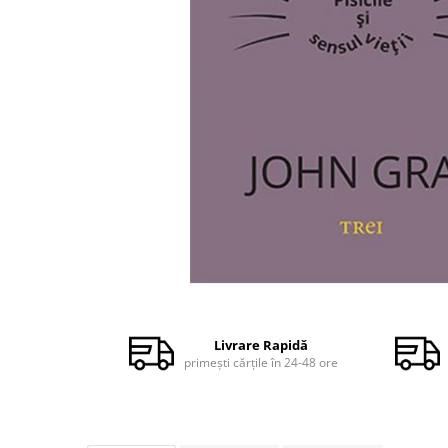
Dezvoltare personală
Astrologie
Știință
Seria Montauk
Mistere
Seria Chico Xavier
Seria Helena Blavatsky
Oracole
Sănătate
Umor
Distribuie
Ficțiune
pe
Facebook
Viata după moarte
Livrare Rapidă
primești cărțile în 24-48 ore
Non-dualitate
Alimentație
Creștinism