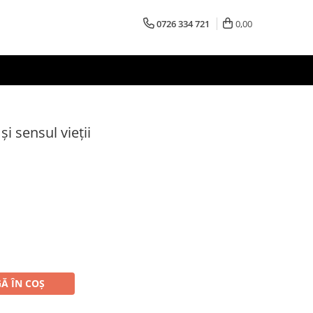
0726 334 721
0,00
 și sensul vieții
Ă ÎN COȘ