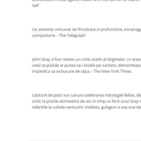
Yoga
Self
Oracol
Spiritualitate şi ştiinţă
Un amestec minunat de frivolitate si profunzime, intransige
Fără categorie
compasiune. - The Telegraph
Cunoaștere
John Gray a fost mereu un critic acerb al dogmelor. In ace
ceea ce pisicile ar putea sa-i invete pe oameni, demonteaza c
impiedica sa se bucure de clipa. - The New York Times
Iubitorii de pisici vor savura celebrarea mitologiei feline, de
antic la pisicile domestice de azi, in timp ce fanii unui Gray
referirile la cultele nemuririi, Hobbes, gulaguri si asa mai