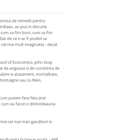
u comica de remedii pentru
rdiaev, au pus in discutie
, cum sa fim buni, cum sa fim
Dar de ce n-ar fi posibil sa
 cel mai mult imaginatia - decat
chool of Economics, John Gray
at de angoasa si de constiinta de
iubire si atasament, mortalitate,
ui Montaigne sau cu Meo,
e cum putem face fata atat
sa cum au facut-o dintotdeauna
ntre cei mai mari ganditori in
multumita la tine in poala. - Will