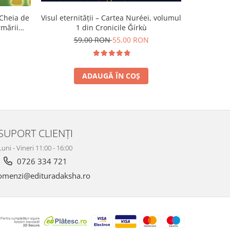
 Cheia de
Visul eternității – Cartea Nuréei, volumul
Jurnalul un
rmării
1 din Cronicile Ǧírkù
59,00 RON
55,00 RON
5
ADAUGĂ ÎN COȘ
SUPORT CLIENȚI
Luni - Vineri 11:00 - 16:00
0726 334 721
menzi@edituradaksha.ro