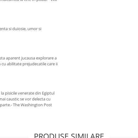
nta si duiosie, umor si
asta aparent jucausa explorare a
u abilitate prejudecatile care ii
 la pisicile venerate din Egiptul
 mai caustic se vor delecta cu
 departe.- The Washington Post
PRODUSE SIMILARE