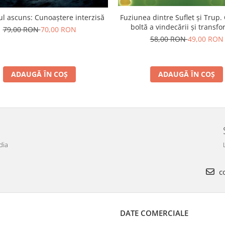
l ascuns: Cunoaștere interzisă
Fuziunea dintre Suflet și Trup.
boltă a vindecării și transfo
79,00 RON
70,00 RON
spirituale
58,00 RON
49,00 RON
ADAUGĂ ÎN COȘ
ADAUGĂ ÎN COȘ
dia
co
DATE COMERCIALE