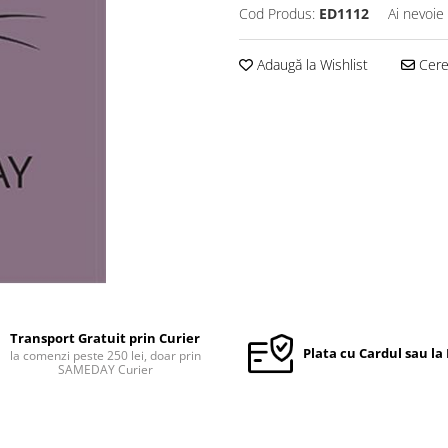
Cod Produs:
ED1112
Ai nevoie
Adaugă la Wishlist
Cere 
Transport Gratuit prin Curier
Plata cu Cardul sau la
la comenzi peste 250 lei, doar prin
SAMEDAY Curier