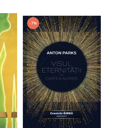
-7%
-11%