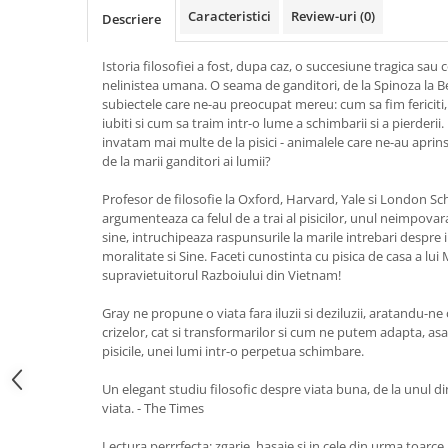
Caracteristici
Review-uri
(0)
Vindecare
Descriere
Povestiri
Istoria filosofiei a fost, dupa caz, o succesiune tragica sa
Relații de cuplu
nelinistea umana. O seama de ganditori, de la Spinoza la Be
subiectele care ne-au preocupat mereu: cum sa fim fericiti
Erotism
iubiti si cum sa traim intr-o lume a schimbarii si a pierderii. 
Psihologie practică
invatam mai multe de la pisici - animalele care ne-au aprins
de la marii ganditori ai lumii?
Sexualitate
Profesor de filosofie la Oxford, Harvard, Yale si London S
Lumea îngerilor
argumenteaza ca felul de a trai al pisicilor, unul neimpovar
Seria Masaru Emoto
sine, intruchipeaza raspunsurile la marile intrebari despre 
moralitate si Sine. Faceti cunostinta cu pisica de casa a l
Inspiraţie divină
supravietuitorul Razboiului din Vietnam!
Îngeri
Gray ne propune o viata fara iluzii si deziluzii, aratandu-n
Vindecare spirituală
crizelor, cat si transformarilor si cum ne putem adapta, a
pisicile, unei lumi intr-o perpetua schimbare.
Viaţa de după moarte
Un elegant studiu filosofic despre viata buna, de la unul di
Cristale
viata. - The Times
Supă de pui pentru suflet
Lectura perrrfecta: zgarie, hasaie si in cele din urma toarce 