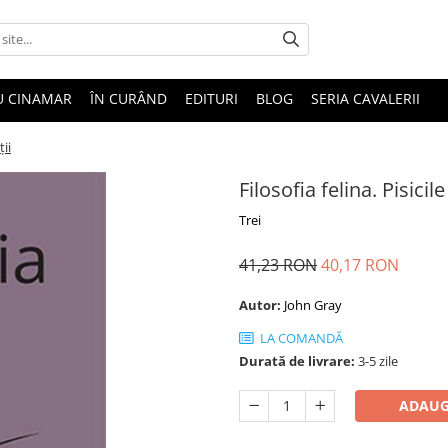
U CINAMAR
ÎN CURÂND
EDITURI
BLOG
SERIA CAVALERII
ții
Filosofia felina. Pisicile
Trei
41,23 RON
40,17 RON
Autor:
John Gray
LA COMANDĂ
Durată de livrare:
3-5 zile
ADAUG