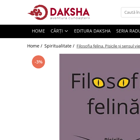
Cărți
HOME
CĂRȚI
EDITURA DAKSHA
SERIA RAD
Editura Daksha
Seria Radu Cinamar
Home /
Spiritualitate /
Filosofia felina. Pisicile și sensul vie
Seria Anton Parks
-3%
Seria David Icke
Seria Immanuel Velikovsky
Dezvăluiri
Spiritualitate
Extratereștrii
OZN
Transformare spirituală
Psihologie