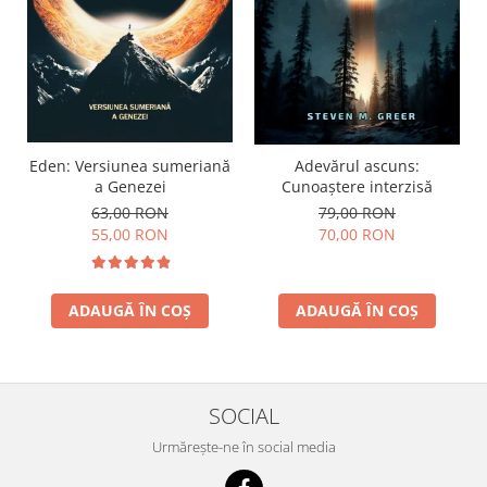
Eden: Versiunea sumeriană
Adevărul ascuns:
a Genezei
Cunoaștere interzisă
63,00 RON
79,00 RON
55,00 RON
70,00 RON
ADAUGĂ ÎN COȘ
ADAUGĂ ÎN COȘ
SOCIAL
Urmărește-ne în social media