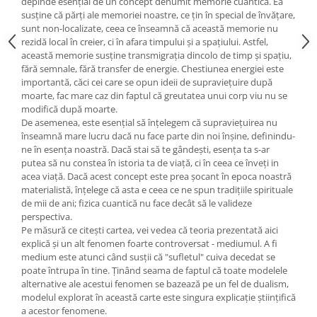
depinde esenţial de un concept denumit memorie cuantică. Ea
Yoga
susţine că părţi ale memoriei noastre, ce ţin în special de învăţare,
Oracol
sunt non-localizate, ceea ce înseamnă că această memorie nu
rezidă local în creier, ci în afara timpului şi a spaţiului. Astfel,
Spiritualitate şi ştiinţă
această memorie susţine transmigraţia dincolo de timp şi spaţiu,
Fără categorie
fără semnale, fără transfer de energie. Chestiunea energiei este
importantă, căci cei care se opun ideii de supravieţuire după
Cunoaștere
moarte, fac mare caz din faptul că greutatea unui corp viu nu se
modifică după moarte.
De asemenea, este esenţial să înţelegem că supravieţuirea nu
înseamnă mare lucru dacă nu face parte din noi înşine, definindu-
ne în esenţa noastră. Dacă stai să te gândeşti, esenţa ta s-ar
putea să nu constea în istoria ta de viaţă, ci în ceea ce înveţi in
acea viaţă. Dacă acest concept este prea şocant în epoca noastră
materialistă, înţelege că asta e ceea ce ne spun tradiţiile spirituale
de mii de ani; fizica cuantică nu face decât să le valideze
perspectiva.
Pe măsură ce citeşti cartea, vei vedea că teoria prezentată aici
explică şi un alt fenomen foarte controversat - mediumul. A fi
medium este atunci când susţii că "sufletul" cuiva decedat se
poate întrupa în tine. Ţinând seama de faptul că toate modelele
alternative ale acestui fenomen se bazează pe un fel de dualism,
modelul explorat în această carte este singura explicaţie ştiinţifică
a acestor fenomene.