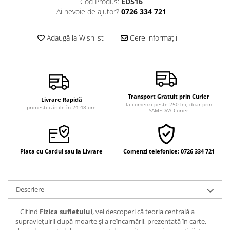
Cod Produs:
ED516
Vindecare
Ai nevoie de ajutor?
0726 334 721
Povestiri
Adaugă la Wishlist
Cere informații
Relații de cuplu
Erotism
Psihologie practică
Sexualitate
Transport Gratuit prin Curier
Livrare Rapidă
Lumea îngerilor
la comenzi peste 250 lei, doar prin
primești cărțile în 24-48 ore
SAMEDAY Curier
Seria Masaru Emoto
Inspiraţie divină
Plata cu Cardul sau la Livrare
Comenzi telefonice: 0726 334 721
Îngeri
Vindecare spirituală
Viaţa de după moarte
Descriere
Cristale
Citind
Fizica sufletului
, vei descoperi că teoria centrală a
Supă de pui pentru suflet
supravieţuirii după moarte şi a reîncarnării, prezentată în carte,