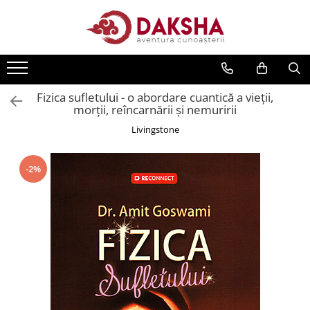
Cărți
Editura Daksha
Fizica sufletului - o abordare cuantică a vieţii,
Seria Radu Cinamar
morţii, reîncarnării şi nemuririi
Seria Anton Parks
Livingstone
Seria David Icke
Seria Immanuel Velikovsky
-2%
Dezvăluiri
Spiritualitate
Extratereștrii
OZN
Transformare spirituală
Psihologie