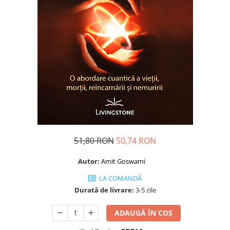
Dezvoltare personală
Astrologie
Știință
Seria Montauk
Mistere
Seria Chico Xavier
Seria Helena Blavatsky
Oracole
Sănătate
51,80 RON
50,74 RON
Umor
Ficțiune
Autor:
Amit Goswami
Viata după moarte
LA COMANDĂ
Durată de livrare:
3-5 zile
Non-dualitate
Alimentație
ADAUGĂ ÎN COȘ
Creștinism