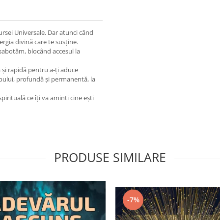
ursei Universale. Dar atunci când
ergia divină care te susține.
osabotăm, blocând accesul la
 și rapidă pentru a-ți aduce
upului, profundă și permanentă, la
irituală ce îți va aminti cine ești
PRODUSE SIMILARE
-7%