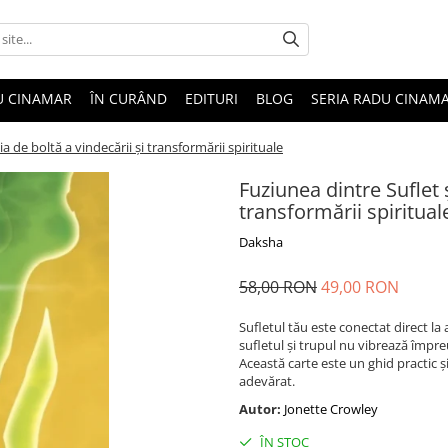
U CINAMAR
ÎN CURÂND
EDITURI
BLOG
SERIA RADU CINAM
a de boltă a vindecării și transformării spirituale
Fuziunea dintre Suflet 
transformării spiritual
Daksha
58,00 RON
49,00 RON
Sufletul tău este conectat direct l
sufletul și trupul nu vibrează împreu
Această carte este un ghid practic și
adevărat.
Autor:
Jonette Crowley
ÎN STOC