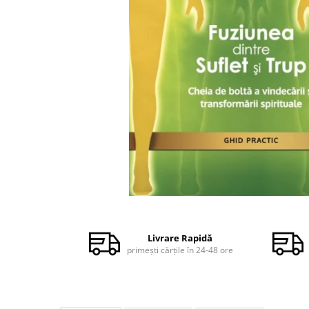
Dezvoltare personală
Astrologie
Știință
Seria Montauk
Mistere
Seria Chico Xavier
Seria Helena Blavatsky
Oracole
Sănătate
Umor
Distribuie
Ficțiune
pe
Facebook
Viata după moarte
Livrare Rapidă
primești cărțile în 24-48 ore
Non-dualitate
Alimentație
Creștinism