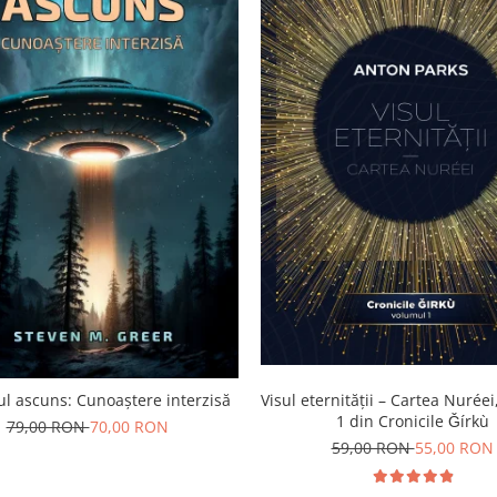
l ascuns: Cunoaștere interzisă
Visul eternității – Cartea Nurée
1 din Cronicile Ǧírkù
79,00 RON
70,00 RON
59,00 RON
55,00 RON