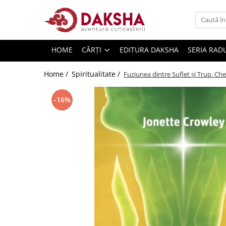
Cărți
HOME
CĂRȚI
EDITURA DAKSHA
SERIA RAD
Editura Daksha
Seria Radu Cinamar
Home /
Spiritualitate /
Fuziunea dintre Suflet și Trup. Chei
Seria Anton Parks
-16%
Seria David Icke
Seria Immanuel Velikovsky
Dezvăluiri
Spiritualitate
Extratereștrii
OZN
Transformare spirituală
Psihologie