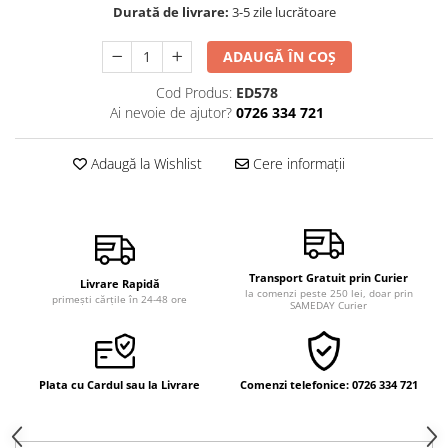
Durată de livrare:
3-5 zile lucrătoare
Vindecare
Povestiri
ADAUGĂ ÎN COȘ
Relații de cuplu
Cod Produs:
ED578
Erotism
Ai nevoie de ajutor?
0726 334 721
Psihologie practică
Adaugă la Wishlist
Cere informații
Sexualitate
Lumea îngerilor
Seria Masaru Emoto
Inspiraţie divină
Transport Gratuit prin Curier
Livrare Rapidă
la comenzi peste 250 lei, doar prin
Îngeri
primești cărțile în 24-48 ore
SAMEDAY Curier
Vindecare spirituală
Viaţa de după moarte
Plata cu Cardul sau la Livrare
Comenzi telefonice: 0726 334 721
Cristale
Supă de pui pentru suflet