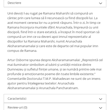
Yoga
Descriere
Oracol
Unii devoți l-au rugat pe Ramana Maharshi să compună un
Spiritualitate şi ştiinţă
cântec prin care lumea să îi recunoască ca fiind discipolii lui. La
acel moment cererea lor nu a primit răspuns. Într-o zi, în timp ce
Fără categorie
Ramana înconjura muntele sfânt Arunachala, împreună cu unii
Cunoaștere
discipoli, fiind într-o stare extatică, a început în mod spontan să
compună un imn ce va deveni apoi imnul reprezentativ al
discipolilor lui Ramana Maharshi, numit Arunachala
Aksharamanamalai și care este de departe cel mai popular imn
compus de Ramana.
Artur Osborne spunea despre Aksharamanamalai: „Reprezintă cel
mai iluminator simbolism al iubirii și unității mistice dintre
Dumnezeu și sufletul ființei umane, și se numără printre cele mai
profunde și emoționante poeme din toate limbile existente.”
Comentariile Doctorului T.M.P. Mahadevan ne sunt de un imens
ajutor pentru înțelegerea textelor: Arunachala
Aksharamanamalai și Arunachala Pancharatnam.
Caracteristici
Review-uri
(0)