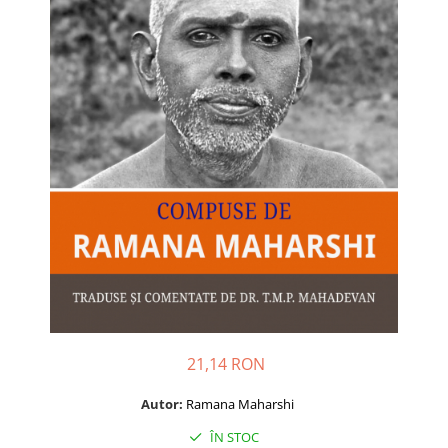
Dezvoltare personală
Astrologie
Știință
Seria Montauk
Mistere
Seria Chico Xavier
Seria Helena Blavatsky
Oracole
Sănătate
Umor
Ficțiune
Viata după moarte
21,14 RON
Non-dualitate
Alimentație
Autor:
Ramana Maharshi
Creștinism
ÎN STOC