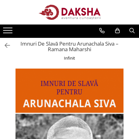
Cărți
Editura Daksha
Imnuri De Slavă Pentru Arunachala Siva –
Seria Radu Cinamar
Ramana Maharshi
Seria Anton Parks
Infinit
Seria David Icke
Seria Immanuel Velikovsky
Dezvăluiri
Spiritualitate
Extratereștrii
OZN
Transformare spirituală
Psihologie