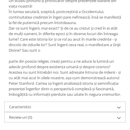
Un studiu profund şi provocator despre prezenţele diafane din
Yoga
viaţa noastră!
Oracol
În lumea seculară, sceptică, postcreştină a Occidentului,
continuitatea credinţei în îngeri pare nefirească, însă se manifestă
Spiritualitate şi ştiinţă
la fel de puternică precum întotdeauna.
Fără categorie
Dar ce sunt îngerii, mai exact? Şi de ce au crezut şi cred în ei atât
de mulţi oameni, în diferite epoci şi în diverse locuri din întreaga
Cunoaștere
lume? Care este istoria lor şi ce rol au avut în marile credinţe - şi
dincolo de zidurile lor? Sunt îngerii ceva real, o manifestare a Grijii
Divine? Sau sunt o
parte din poezia religiei, creaţi pentru a ne aduce la lumină un
adevăr profund despre existenţa umană şi despre cosmos?
Acestea nu sunt întrebări noi. Sunt adresate întruna de milenii - şi
cu atât mai acut în zilele noastre, aşa cum demonstrează autorul
Peter Stanford. Cartea sa îngerii analizează istoria şi semnificaţia
prezenţei îngerilor dintr-o perspectivă complexă şi fascinantă,
îmbogăţită cu informaţii pierdute sau uitate în negura vremurilor.
Caracteristici
Review-uri
(0)