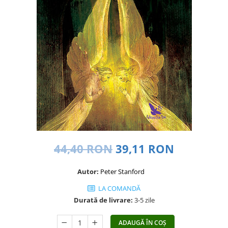
Dezvoltare personală
Astrologie
Știință
Seria Montauk
Mistere
Seria Chico Xavier
Seria Helena Blavatsky
Oracole
Sănătate
Umor
44,40 RON
39,11 RON
Ficțiune
Autor:
Peter Stanford
Viata după moarte
LA COMANDĂ
Non-dualitate
Durată de livrare:
3-5 zile
Alimentație
Creștinism
ADAUGĂ ÎN COȘ