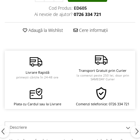
Vindecare
Cod Produs:
ED605
Ai nevoie de ajutor?
0726 334 721
Povestiri
Relații de cuplu
Adaugă la Wishlist
Cere informații
Erotism
Psihologie practică
Sexualitate
Lumea îngerilor
Transport Gratuit prin Curier
Livrare Rapidă
Seria Masaru Emoto
la comenzi peste 250 lei, doar prin
primești cărțile în 24-48 ore
SAMEDAY Curier
Inspiraţie divină
Îngeri
Vindecare spirituală
Plata cu Cardul sau la Livrare
Comenzi telefonice: 0726 334 721
Viaţa de după moarte
Cristale
Descriere
Supă de pui pentru suflet