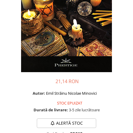
Dezvoltare personală
Astrologie
Știință
Seria Montauk
Mistere
Seria Chico Xavier
Seria Helena Blavatsky
Oracole
Sănătate
21,14 RON
Umor
Ficțiune
Autor:
Emil Străinu
Nicolae Minovici
Viata după moarte
STOC EPUIZAT
Durată de livrare:
3-5 zile lucrătoare
Non-dualitate
Alimentație
ALERTĂ STOC
Creștinism