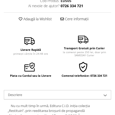
Cod Produs:
ED505
Vindecare
Ai nevoie de ajutor?
0726 334 721
Povestiri
Adaugă la Wishlist
Cere informații
Relații de cuplu
Erotism
Psihologie practică
Sexualitate
Transport Gratuit prin Curier
Livrare Rapidă
Lumea îngerilor
la comenzi peste 250 lei, doar prin
primești cărțile în 24-48 ore
SAMEDAY Curier
Seria Masaru Emoto
Inspiraţie divină
Plata cu Cardul sau la Livrare
Comenzi telefonice: 0726 334 721
Îngeri
Vindecare spirituală
Viaţa de după moarte
Descriere
Cristale
Nu cu mult timp în urmă, Editura C.I.D. iniţia colecţia
Supă de pui pentru suflet
„Restituiri", prin reeditarea broşurii de propagandă