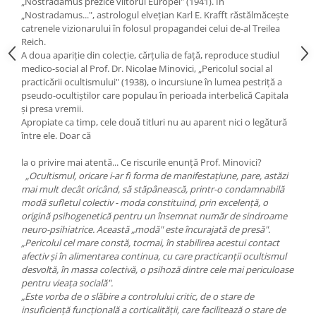
„Nostradamus prezice viitorul Europei" (1941). În
Yoga
„Nostradamus...", astrologul elveţian Karl E. Krafft răstălmăceşte
Oracol
catrenele vizionarului în folosul propagandei celui de-al Treilea
Reich.
Spiritualitate şi ştiinţă
A doua apariţie din colecţie, cărţulia de faţă, reproduce studiul
Fără categorie
medico-social al Prof. Dr. Nicolae Minovici, „Pericolul social al
practicării ocultismului" (1938), o incursiune în lumea pestriţă a
Cunoaștere
pseudo-ocultiştilor care populau în perioada interbelică Capitala
şi presa vremii.
Apropiate ca timp, cele două titluri nu au aparent nici o legătură
între ele. Doar că
la o privire mai atentă... Ce riscurile enunţă Prof. Minovici?
„Ocultismul, oricare i-ar fi forma de manifestaţiune, pare, astăzi
mai mult decât oricând, să stăpânească, printr-o condamnabilă
modă sufletul colectiv - moda constituind, prin excelenţă, o
origină psihogenetică pentru un însemnat număr de sindroame
neuro-psihiatrice. Această „modă" este încurajată de presă".
„Pericolul cel mare constă, tocmai, în stabilirea acestui contact
afectiv şi în alimentarea continua, cu care practicanţii ocultismul
desvoltă, în massa colectivă, o psihoză dintre cele mai periculoase
pentru vieaţa socială".
„Este vorba de o slăbire a controlului critic, de o stare de
insuficienţă funcţională a corticalităţii, care facilitează o stare de