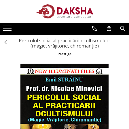
Cărți
Editura Daksha
Pericolul social al practicării ocultismului -
Seria Radu Cinamar
(magie, vrăjitorie, chiromanţie)
Seria Anton Parks
Prestige
Seria David Icke
Seria Immanuel Velikovsky
Dezvăluiri
Spiritualitate
Extratereștrii
OZN
Transformare spirituală
Psihologie