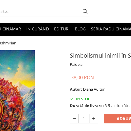
U CINAMAR
ÎN CURÂND
EDITURI
BLOG
SERIA RADU CINAM
Kashmirian
Simbolismul inimii în 
Paideia
38,00 RON
Autor:
Diana Vultur
ÎN STOC
Durată de livrare:
3-5 zile lucrăto
ADAUG