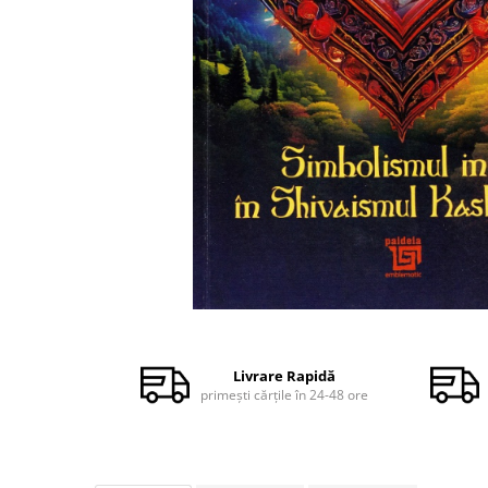
Dezvoltare personală
Astrologie
Știință
Seria Montauk
Mistere
Seria Chico Xavier
Seria Helena Blavatsky
Oracole
Sănătate
Umor
Distribuie
Ficțiune
pe
Facebook
Viata după moarte
Livrare Rapidă
primești cărțile în 24-48 ore
Non-dualitate
Alimentație
Creștinism