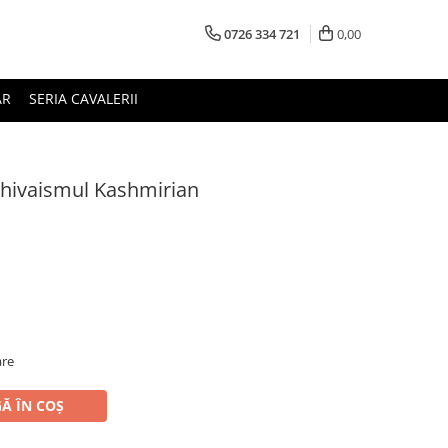
0726 334 721
0,00
AR
SERIA CAVALERII
Shivaismul Kashmirian
are
Ă ÎN COȘ