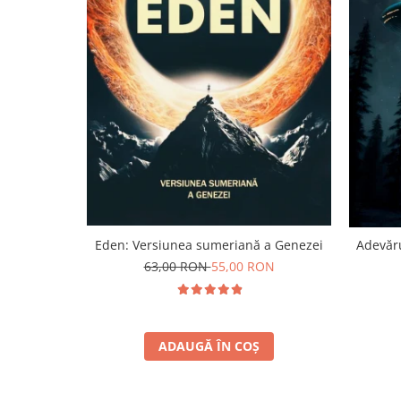
Eden: Versiunea sumeriană a Genezei
Adevăru
63,00 RON
55,00 RON
ADAUGĂ ÎN COȘ