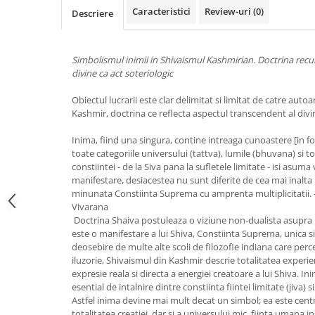
Caracteristici
Review-uri
(0)
Vindecare
Descriere
Povestiri
Relații de cuplu
Simbolismul inimii in Shivaismul Kashmirian. Doctrina recu
divine ca act soteriologic
Erotism
Psihologie practică
Obiectul lucrarii este clar delimitat si limitat de catre aut
Kashmir, doctrina ce reflecta aspectul transcendent al divini
Sexualitate
Inima, fiind una singura, contine intreaga cunoastere [in for
Lumea îngerilor
toate categoriile universului (tattva), lumile (bhuvana) si
Seria Masaru Emoto
constiintei - de la Siva pana la sufletele limitate - isi asuma
manifestare, desiacestea nu sunt diferite de cea mai inalta 
Inspiraţie divină
minunata Constiinta Suprema cu amprenta multiplicitatii. 
Vivarana
Îngeri
Doctrina Shaiva postuleaza o viziune non-dualista asupra lu
Vindecare spirituală
este o manifestare a lui Shiva, Constiinta Suprema, unica s
deosebire de multe alte scoli de filozofie indiana care per
Viaţa de după moarte
iluzorie, Shivaismul din Kashmir descrie totalitatea experi
expresie reala si directa a energiei creatoare a lui Shiva. I
Cristale
esential de intalnire dintre constiinta fiintei limitate (jiva) 
Supă de pui pentru suflet
Astfel inima devine mai mult decat un simbol; ea este centr
totalitatea creatiei, dar si a universului mic, fiinta umana 