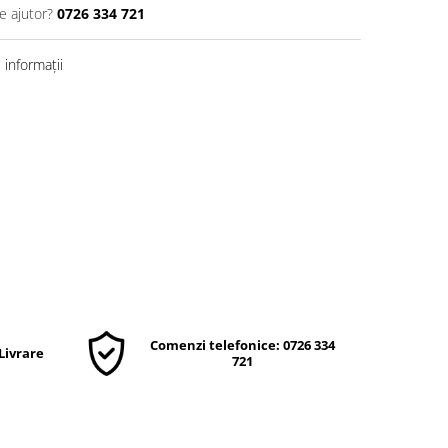
e ajutor?
0726 334 721
informații
Comenzi telefonice: 0726 334
 Livrare
721