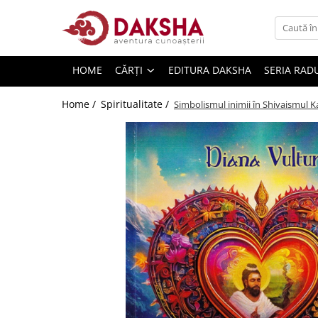
Cărți
HOME
CĂRȚI
EDITURA DAKSHA
SERIA RAD
Editura Daksha
Seria Radu Cinamar
Home /
Spiritualitate /
Simbolismul inimii în Shivaismul 
Seria Anton Parks
Seria David Icke
Seria Immanuel Velikovsky
Dezvăluiri
Spiritualitate
Extratereștrii
OZN
Transformare spirituală
Psihologie