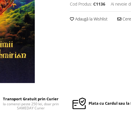
Cod Produs:
C1136
Ai nevoie d
Adaugă la Wishlist
Cere 
Transport Gratuit prin Curier
Plata cu Cardul sau la
la comenzi peste 250 lei, doar prin
SAMEDAY Curier