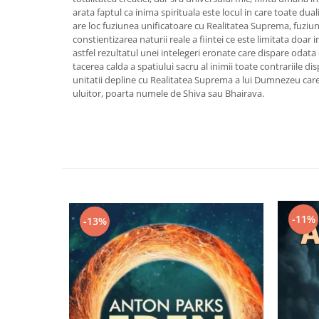
Yoga
arata faptul ca inima spirituala este locul in care toate dua
Oracol
are loc fuziunea unificatoare cu Realitatea Suprema, fuziu
constientizarea naturii reale a fiintei ce este limitata doar 
Spiritualitate şi ştiinţă
astfel rezultatul unei intelegeri eronate care dispare odata 
tacerea calda a spatiului sacru al inimii toate contrariile 
Fără categorie
unitatii depline cu Realitatea Suprema a lui Dumnezeu care, 
Cunoaștere
uluitor, poarta numele de Shiva sau Bhairava.
-11%
-13%