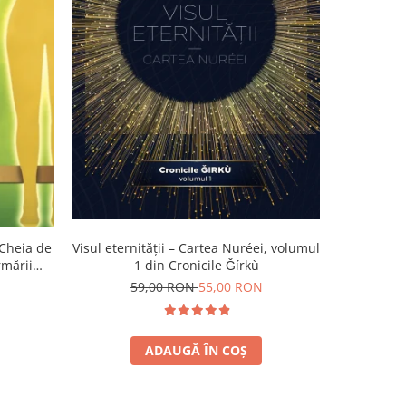
-11%
 Cheia de
Visul eternității – Cartea Nuréei, volumul
Jurnalul un
rmării
1 din Cronicile Ǧírkù
59,00 RON
55,00 RON
5
ADAUGĂ ÎN COȘ