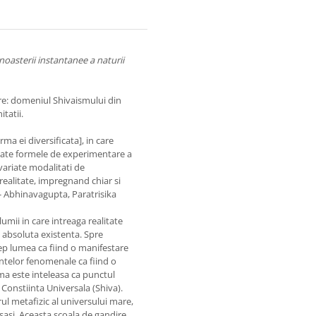
noasterii instantanee a naturii
oare: domeniul Shivaismului din
tatii.
ma ei diversificata], in care
 toate formele de experimentare a
 variate modalitati de
realitate, impregnand chiar si
- Abhinavagupta, Paratrisika
mii in care intreaga realitate
i absoluta existenta. Spre
cep lumea ca fiind o manifestare
entelor fenomenale ca fiind o
nima este inteleasa ca punctul
si Constiinta Universala (Shiva).
ul metafizic al universului mare,
insasi. Aceasta scoala de gandire